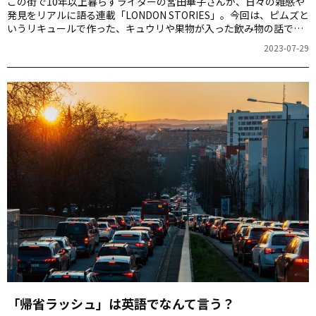
この街で10年以上暮らすライターの宮田華子さんが、日々の雑感や
発見をリアルに語る連載「LONDON STORIES」。今回は、ピムズと
いうリキュールで作った、キュウリや果物が入った飲み物の話で
す。
2023-07-29
「帰省ラッシュ」は英語でなんて言う？