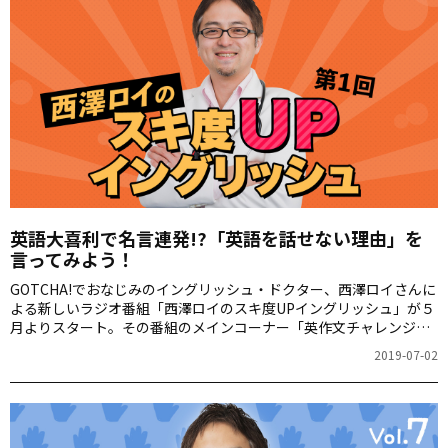
英語大喜利で名言連発!?「英語を話せない理由」を
言ってみよう！
GOTCHA!でおなじみのイングリッシュ・ドクター、西澤ロイさんに
よる新しいラジオ番組「西澤ロイのスキ度UPイングリッシュ」が５
月よりスタート。その番組のメインコーナー「英作文チャレンジ」
で、毎回お題に合わせて英語フレーズを大募集しています。この連
2019-07-02
載では、番組のゲストや一般の方がTwitterで回答した楽しいフレー
ズを紹介します。あなたもぜひ、挑戦してみませんか？