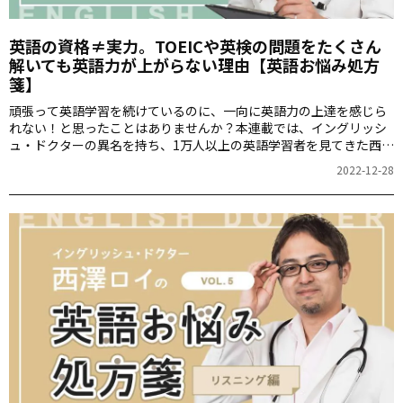
英語の資格≠実力。TOEICや英検の問題をたくさん
解いても英語力が上がらない理由【英語お悩み処方
箋】
頑張って英語学習を続けているのに、一向に英語力の上達を感じら
れない！と思ったことはありませんか？本連載では、イングリッシ
ュ・ドクターの異名を持ち、1万人以上の英語学習者を見てきた西澤
ロイさんが、あなたの英語の悩み「英語病」の解決方法を処方しま
2022-12-28
す。最終回の今回は、TOEICハイスコアや高レベルの資格を持って
いるのに英語が話せない原因について紹介します。