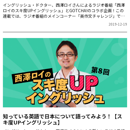
イングリッシュ・ドクター、西澤ロイさんによるラジオ番組「西澤
ロイのスキ度UPイングリッシュ」とGOTCHA!のコラボ企画！この
連載では、ラジオ番組のメインコーナー「英作文チャレンジ」で、
番組のゲストや一般の方が Twitter で回答した楽しいフレーズを紹
2019-12-19
介します。 「スキ度UPイングリッシュ」ってどんな番組？ 西澤ロ
イです。「スキ度UPイングリッシュ」は、英語を「スキルアップ」
したいなら、その前に「スキ度（好きな度合い）をUPさせよう」、
つまり、英語を好きになれば自然と英語は上達していくがコンセプ
トのラジオ番組です。番組のメインコーナー「英作文チャレンジ」
では毎回お題を変えて、リスナーの方か…
知っている英語で日本について語ってみよう！【ス
キ度UPイングリッシュ】