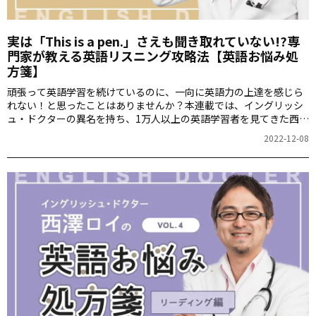
実は「This is a pen.」さえも聞き取れていない!?専
門家が教える英語リスニング攻略法【英語お悩み処
方箋】
頑張って英語学習を続けているのに、一向に英語力の上達を感じら
れない！と思ったことはありませんか？本連載では、イングリッシ
ュ・ドクターの異名を持ち、1万人以上の英語学習者を見てきた西澤
ロイさんが、あなたの英語の悩み「英語病」の解決方法を処方しま
2022-12-08
す。第5回は、日本人が英語のリスニングが苦手とされる本当の理由
と、効果的なリスニング力アップの方法をご紹介します。