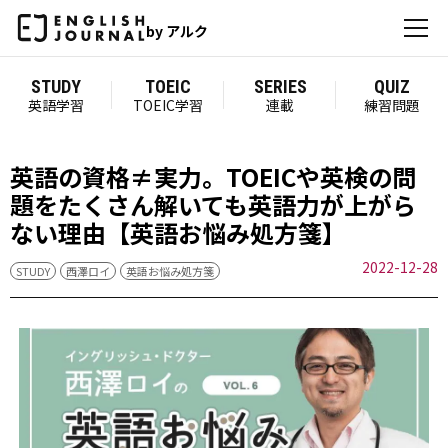
by アルク
STUDY
TOEIC
SERIES
QUIZ
英語学習
TOEIC学習
連載
練習問題
英語の資格≠実力。TOEICや英検の問
題をたくさん解いても英語力が上がら
ない理由【英語お悩み処方箋】
2022-12-28
STUDY
西澤ロイ
英語お悩み処方箋