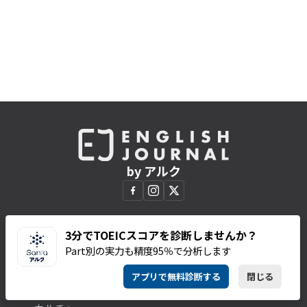
by アルク
3分でTOEICスコアを診断しませんか？
CATEGORIES
SERIES & BOOKS
Part別の実力も精度95％で分析します
英語学習
連載一覧
TOEIC
EJ新書
アプリで無料診断する
閉じる
ビジネス
アルクの本