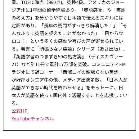
業。TOEIC満点（990点)、英検4級。アメリカのジョー
ジア州に1年間の留学経験あり。「英語感覚」や「英語
の考え方」を分かりやすく日本語で伝えるスキルには
定評があり、「長年の疑問がすっきり解消した！」「そ
んなふうに英語を捉えたことがなかった」「目からウ
ロコ！」という多くの感動や喜びの声が寄せられてい
る。著書に「頑張らない英語」シリーズ（あさ出版）、
『英語学習のつまずき50の処方箋』（ディスカヴァー
21）など計11冊で累計17万部を突破。コミュニティFM
ラジオにて冠コーナー「西澤ロイの頑張らない英語」
が好評オンエア中の他、メディア出演多数。「日本人が
英語ができない時代を終わらせる」をモットーに、日
本人が英語を使って国内外で活躍することを応援してい
る。
公式HP
YouTubeチャンネル