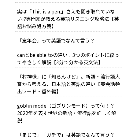
実は「This is a pen.」さえも聞き取れていな
い!?専門家が教える英語リスニング攻略法【英
語お悩み処方箋】
「忘年会」って英語でなんて言う？
canとbe able toの違い。3つのポイントに絞っ
てやさしく解説【3分で分かる英文法】
「村神様」に「知らんけど」。新語・流行語大
賞から考える、日本語と英語の違い【英会話頻
出ワード・番外編】
goblin mode（ゴブリンモード）って何！？
2022年を表す世界の新語・流行語を詳しく解
説
「まじで」「ガチで」は英語でなんて言う？