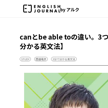
by アルク
canとbe able toの違
分かる英文法】
STUDY
田邉竜彦
3分で分かる英文法