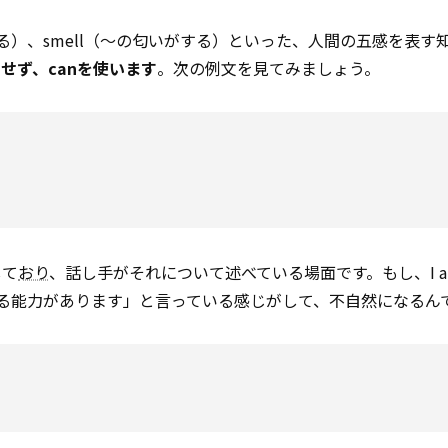
える）、smell（～の匂いがする）といった、人間の五感を表す
用せず、canを使います
。次の例文を見てみましょう。
して
おり
、話し手がそれについて述べている場面です。もし、I am a
感じ取る能力があります」と言っている感じがして、不自然になるん