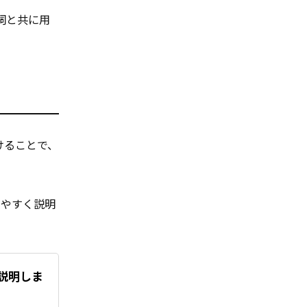
詞と共に用
けることで、
りやすく説明
く説明しま