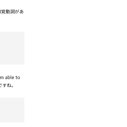
知覚動詞があ
ble to
ですね。