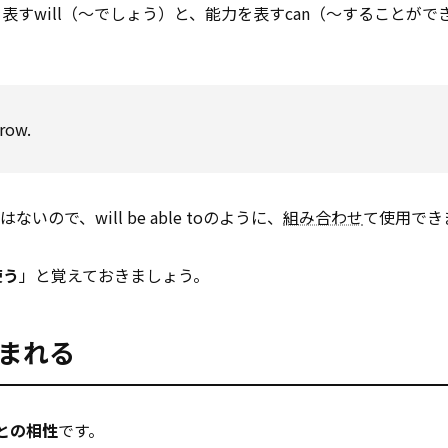
表すwill（～でしょう）と、能力を表すcan（～することがで
。
row.
いので、will be able toのように、
組み合わせ
て使用でき
使う
」と覚えておきましょう。
好まれる
との相性
です。