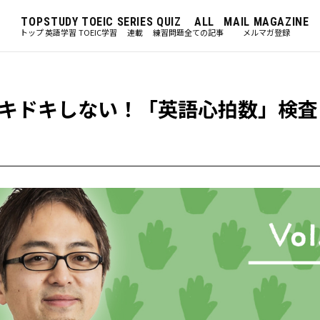
TOP
STUDY
TOEIC
SERIES
QUIZ
ALL
MAIL MAGAZINE
トップ
英語学習
TOEIC学習
連載
練習問題
全ての記事
メルマガ登録
キドキしない！「英語心拍数」検査