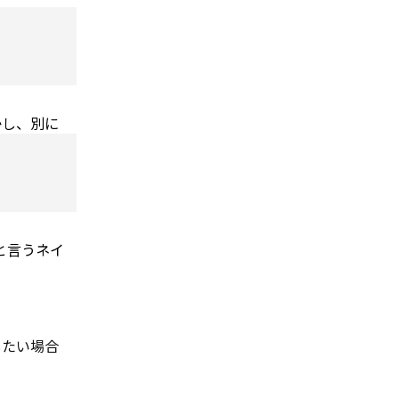
かし、別に
 と言うネイ
したい場合