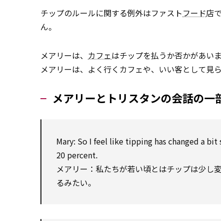
チップのルールに関する例外はファスト
フード
店
ん。
メアリーは、
カフェ
はチップを払うか否かがあい
メアリーは、よく行くカフェや、いい客として見
メアリーとトリスタンの会話の一
Mary:
So
I feel like tipping has changed a bit
20 percent.
メアリー：私たちが若い頃とはチップは少し
るみたい。