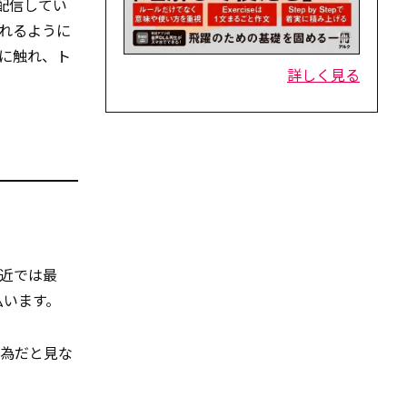
配信してい
取れるように
に触れ、ト
詳しく見る
近では最
払います。
行為だと見な