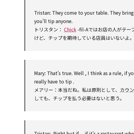
Tristan
:
They
come to
your table. They
bring
you’ll
tip
anyone.
トリスタン：
Chick
-fil-Aではお店の人が
けど、チップを期待している店員はいないよ
Mary:
That’s true.
Well
, I think
as
a rule, if y
really
have to
tip
.
メアリー：本当だね。私は原則として、
カウ
しても、チップを払う必要はないと思う。
Tristan
:
Right
but if ... if it’s a restauran