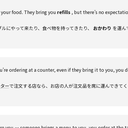
your food. They
bring
you
refills
, but there’s
no
expectati
テーブルにやって来たり、食べ物を持ってきたり、
おかわり
を運ん
。
ou’re ordering at a counter,
even if
they
bring
it
to
you, you d
ンター
で注文する店なら、お店の人が注文品を席に運んできてく
t where you … someone brings a menu
to
you, you
order
at the t