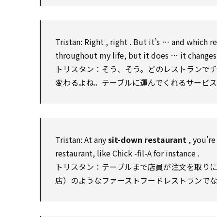
Tristan
:
Right
,
right
. But it’s … and
which
re
throughout
my life, but it does … it change
トリスタン：そう、そう。どのレストランで
変わるよね。テーブルに運んでくれるサービ
Tristan
:
At
any
sit-down restaurant
, you’r
restaurant, like
Chick
-fil-A
for instance
.
トリスタン：テーブルまで店員が注文を取り
店）のようなファーストフードレストランで