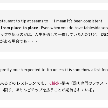
staurant
to
tip
at seems
to
… I
mean
it’s been
consistent
s
from
place
to
place
.
Even
when you do have tableside
ser
チップを払うのかは、人生を通して一貫していたんだけど、
店
スがある場合でも・・・
e pretty much
expected
to
tip
unless
it is somehow a fast fo
に来るどの
レストラン
でも、
Chick
-fil-A（鶏肉専門のファス
ない限り、ほとんどチップを払うことが期待されている。