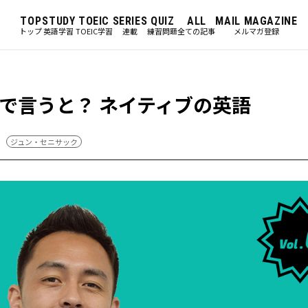
TOP
STUDY
TOEIC
SERIES
QUIZ
ALL
MAIL MAGAZINE
トップ
英語学習
TOEIC学習
連載
練習問題
全ての記事
メルマガ登録
で言うと？ ネイティブの英語
ジュン・セニサック