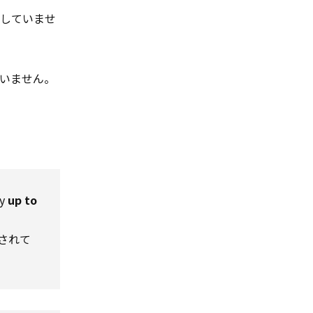
待していませ
いません。
y
up to
されて