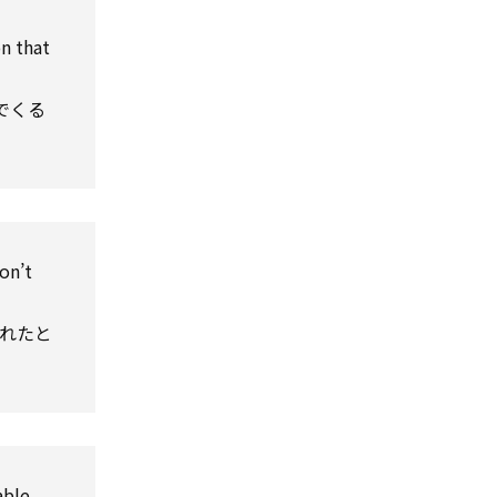
on
that
でくる
on’t
れたと
able