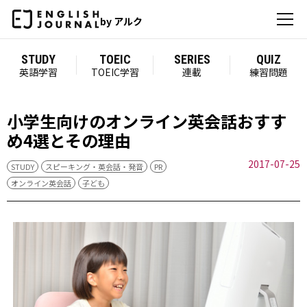
by アルク
STUDY
TOEIC
SERIES
QUIZ
英語学習
TOEIC学習
連載
練習問題
小学生向けのオンライン英会話おすす
め4選とその理由
2017-07-25
STUDY
スピーキング・英会話・発音
PR
オンライン英会話
子ども