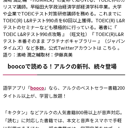
リスマ講師。早稲田大学政治経済学部経済学科卒業。大学
や企業でTOEICテスト対策研修講師を務める。これまでに
TOEIC(R) L&Rテスト990点を60回以上獲得。TOEIC(R) L&R
テストのセミナーなども積極的に行っている。著書に『
TOEIC L&Rテスト990点攻略
』（旺文社）『
TOEIC(R)L&R
テスト 本番そのまま プラチナボキャブラリー
』（ジャパン
タイムズ）など多数。公式Twitterアカウントは
こちら
。
語り：濱崎 潤之輔取材：伊藤真美
boocoで読める！アルクの新刊、続々登場
語学アプリ「
booco
」なら、アルクのベストセラー書籍200
タイトル以上が、学習し放題！
「キクタン」などアルクの人気書籍800冊以上が音声対応。
「読む」に対応した書籍では、本文と音声をスマホで手軽