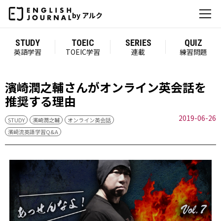
by アルク
STUDY
TOEIC
SERIES
QUIZ
英語学習
TOEIC学習
連載
練習問題
濱崎潤之輔さんがオンライン英会話を
推奨する理由
2019-06-26
STUDY
濱崎潤之輔
オンライン英会話
濱﨑流英語学習Q&A