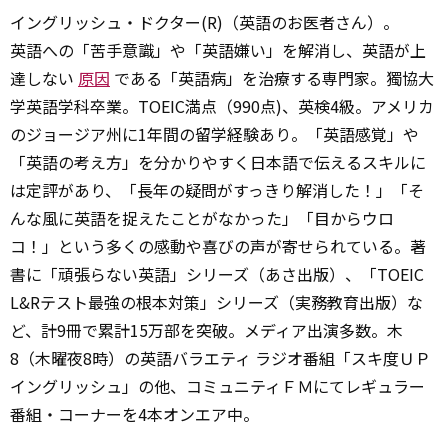
イングリッシュ・ドクター(R)（英語のお医者さん）。
英語への「苦手意識」や「英語嫌い」を解消し、英語が上
達しない
原因
である「英語病」を治療する専門家。獨協大
学英語学科卒業。TOEIC満点（990点)、英検4級。アメリカ
のジョージア州に1年間の留学経験あり。「英語感覚」や
「英語の考え方」を分かりやすく日本語で伝えるスキルに
は定評があり、「長年の疑問がすっきり解消した！」「そ
んな風に英語を捉えたことがなかった」「目からウロ
コ！」という多くの感動や喜びの声が寄せられている。著
書に「頑張らない英語」シリーズ（あさ出版）、「TOEIC
L&Rテスト最強の根本対策」シリーズ（実務教育出版）な
ど、計9冊で累計15万部を突破。メディア出演多数。木
8（木曜夜8時）の英語バラエティ ラジオ番組「スキ度ＵＰ
イングリッシュ」の他、コミュニティＦＭにてレギュラー
番組・コーナーを4本オンエア中。