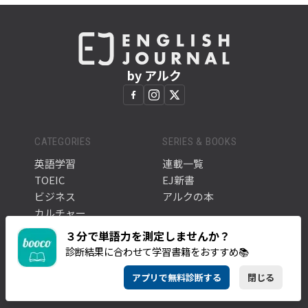
by アルク
CATEGORIES
SERIES & BOOKS
英語学習
連載一覧
TOEIC
EJ新書
ビジネス
アルクの本
カルチャー
トレンド
ABOUT
３分で単語力を測定しませんか？
全ての記事
診断結果に合わせて学習書籍をおすすめ📚
このサイトについて
タグ一覧
アルク公式サイト
アプリで無料診断する
閉じる