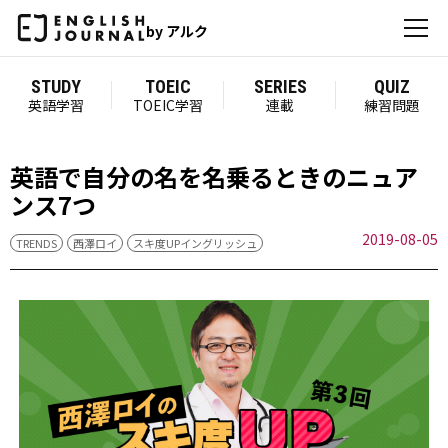
by アルク
STUDY
TOEIC
SERIES
QUIZ
英語学習
TOEIC学習
連載
練習問題
英語で自分の名を名乗るときのニュア
ンス7つ
2019-08-05
TRENDS
西澤ロイ
スキ度UPイングリッシュ