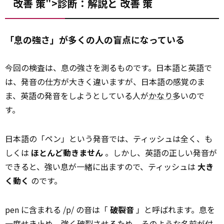
改善 策">診断：解説と
改善
策
「息の強さ」が多くの人の盲点になっている
今回の検査は、息の強さを測るものです。日本語と英語で
は、発音の仕方が大きく違いますが、日本語の感覚のま
ま、英語の発音をしようとしている人が
かなり
多いので
す。
日本語の「ペン」という発音では、ティッシュは全く、も
しくは
ほとんど動きません
。しかし、英語の正しい発音が
できると、強い息が一緒に出ますので、ティッシュは
大き
く動く
のです。
pen に含まれる /p/ の音は「
破裂音
」と呼ばれます。息を
一度せき止め、強く破裂させるため、そのような名前が付