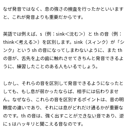
なぜ発音ではなく、息の強さの
検査
を行ったかといいます
と、これが発音よりも重要だからです。
英語では例えば、s（例：sink＜沈む＞）と th の音（例：
think＜
考え
る＞）を区別します。sink（スィンク）が「シ
ンク」という sh の音になってしまわないように、また th
の音が、舌先を上の歯に触れさせてきちんと発音できるよ
うに、練習したことのある人もいるでしょう。
しかし、それらの音を区別して発音できるようになったと
しても、もし息が弱かったならば、相手には伝わりませ
ん。なぜなら、これらの音を区別するポイントは、音の明
瞭度の違いであり、それには息がどれだけ通るかが重要な
のです。th の音は、強く出すことが
できない
音であり、逆
に s はハッキリと聞こえる音なのです。