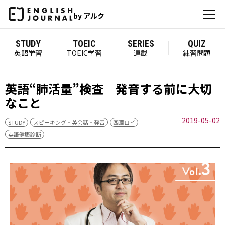
by アルク
STUDY
TOEIC
SERIES
QUIZ
英語学習
TOEIC学習
連載
練習問題
英語“肺活量”検査 発音する前に大切
なこと
2019-05-02
STUDY
スピーキング・英会話・発音
西澤ロイ
英語健康診断