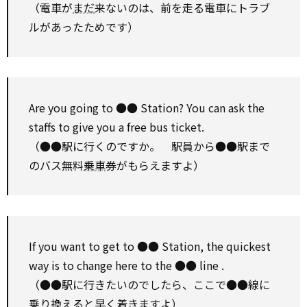
（電車が
まだ
来ないのは、前を走る電車にトラブ
ルがあったためです）
Are you going
to
●● Station? You can
ask
the
staffs
to
give you a free bus ticket.
（●●駅に行くのですか。 駅員から●●駅まで
のバス無料
乗車
券がもらえますよ）
If you want
to
get to
●● Station, the quickest
way is
to
change
here
to
the ●●
line
.
（●●駅に行きたいのでしたら、ここで●●線に
乗り換えると早く着きますよ）