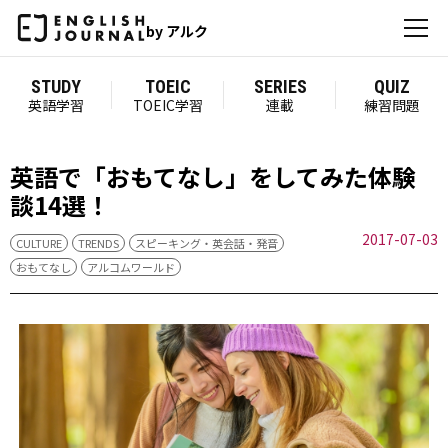
by アルク
STUDY
TOEIC
SERIES
QUIZ
英語学習
TOEIC学習
連載
練習問題
英語で「おもてなし」をしてみた体験
談14選！
2017-07-03
CULTURE
TRENDS
スピーキング・英会話・発音
おもてなし
アルコムワールド