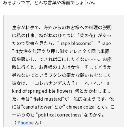
あるようです。どんな言葉や場面でしょうか。
生家が料亭で、海外からのお客様への料理の説明
は私の仕事。椀だねのひとつに「菜の花」があっ
たので辞書を見たら、"
rape
blossoms"。"
rape
"は女性を無理やり押し倒すアレと全く同じ単語。
印象悪いし、できれば口にしたくない……。お座
敷に行くと、お客様の１人は女性。そしてどうか
尋ねないでというワタシの密かな願いもむなしく
彼女は、「コレハナンデスカ？」「れ・れい…a
kind of
spring
edible
flower」何とかかわしまし
た。今は"
field
mustard"が一般的なようです。他
には"canola flower"とか" chinese colza"とか。こ
ーいうのも "political correctness"なのかな。
（
Phoebe
ん）