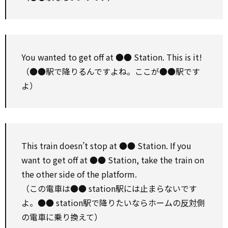
You wanted
to
get off
at ●● Station. This is it!
（●●駅で降りるんですよね。ここが●●駅です
よ）
This train doesn’t stop at ●● Station. If you
want
to
get off
at ●● Station,
take
the train
on
the other
side of the platform.
（この電車は●● station駅には止まらないです
よ。●● station駅で降りたいならホームの
反対
側
の電車に乗り換えて）