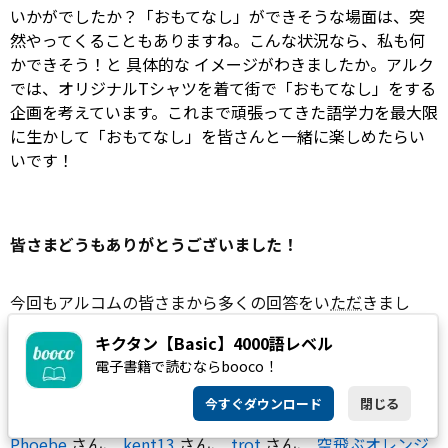
いかがでしたか？「おもてなし」ができそうな場面は、突
然やってくることもありますね。こんな状況なら、私も何
かできそう！と
具体的な
イメージがわきましたか。アルク
では、オリジナルTシャツを着て街で「おもてなし」をする
企画を考えています。これまで頑張ってきた語学力を最大限
に生かして「おもてなし」を皆さんと一緒に楽しめたらい
いです！
皆さまどうもありがとうございました！
今回もアルコムの皆さまから多くの回答をい
ただ
きまし
た！
キクタン【Basic】4000語レベル
電子書籍で読むならbooco！
Didgevillage
さん、
YOSHI-san
さん、
Azlaw
さん、
エレ
今すぐダウンロード
閉じる
ミヤ
さん、
243
さん、
Mayabuta
さん、
elly2
さん、
Phoebe
さん、
kent13
さん、
trot
さん、
空飛ぶオレンジ