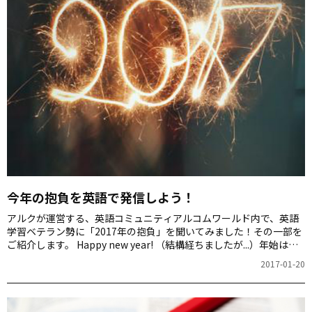
今年の抱負を英語で発信しよう！
アルクが運営する、英語コミュニティアルコムワールド内で、英語
学習ベテラン勢に「2017年の抱負」を聞いてみました！その一部を
ご紹介します。 Happy new year! （結構経ちましたが...）年始は、
気持ちも新たに挑戦してみたいことや、深めたいことを考えたり、
2017-01-20
「１年後にはこんな自分になっていたいな」などと希望を胸に思い
をめぐらしますね。皆さんは、2017年をどんな一年にするか目標を
決めましたか？私は「癒し」をテーマに、心や体がハッピーになる
ことを毎日１つは行っていきたいと思っています。 アルコムワール