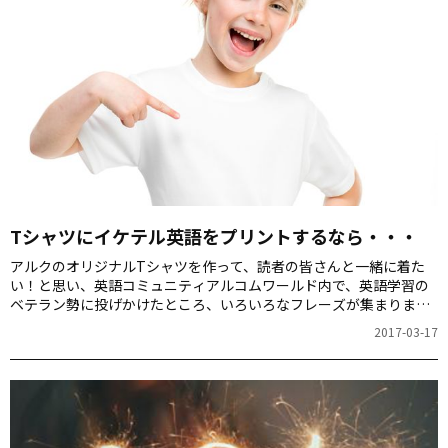
Tシャツにイケテル英語をプリントするなら・・・
アルクのオリジナルTシャツを作って、読者の皆さんと一緒に着た
い！と思い、英語コミュニティアルコムワールド内で、英語学習の
ベテラン勢に投げかけたところ、いろいろなフレーズが集まりまし
た。ここで、その一部をご紹介します。 alcom.alc.co.jp 遊び心いっ
2017-03-17
ぱいの英語 30歳の誕生日に、英会話の先生から「I’m thirty.」と書
かれたTシャツをもらいました。アメリカの友だちの間で代々受け
継がてきたことがすぐに分かるような、いい感じの色でした。翌
年、30歳になったお友だちに引き継ぎました！あ～、いい思い出♪
Click here. Open here. Read me first. （なこ…