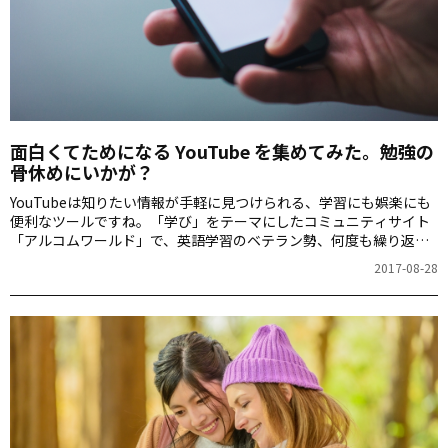
面白くてためになる YouTube を集めてみた。勉強の
骨休めにいかが？
YouTubeは知りたい情報が手軽に見つけられる、学習にも娯楽にも
便利なツールですね。「学び」をテーマにしたコミュニティサイト
「アルコムワールド」で、英語学習のベテラン勢、何度も繰り返し
て見たくなるお気に入りの YouTube動画を聞いてみたところ、面白
2017-08-28
くてためになる動画がたくさん集まりました。ここで、その一部を
ご紹介します。 英語の発音上達 ＆ 英語面接に備えたいなら！ 日本
人が苦手な発音を面白く教えてくれる 井上ジョーさんの分かりやす
い説明と聞きやすい英語が好きで最近のお気に入りです。 （Martha
さん） forever、shake it out、get out、world、heart …