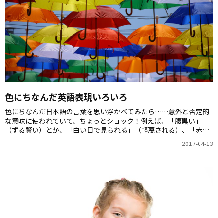
色にちなんだ英語表現いろいろ
色にちなんだ日本語の言葉を思い浮かべてみたら……意外と否定的
な意味に使われていて、ちょっとショック！例えば、「腹黒い」
（ずる賢い）とか、「白い目で見られる」（軽蔑される）、「赤
字」（欠損）、「真っ赤な嘘」（明らかな嘘）、尻が青い（未熟
2017-04-13
だ）、「青天の霹靂」（思い掛けず起こる突発的事
変）・・・・・・。 色が持つ意味はいろいろありあそうですが、英
語だと、どうなんでしょう？やはりネガティブな意味合いのものが
多いのでしょうか。 アルクが運営する、英語コミュニティアルコム
ワールド内で、人生＆英語学習ベテラン勢に「色にちなんだ英語」
を聞いてみました！その一部をご紹介します。 アルコムワールドの
みなさんに聞い…