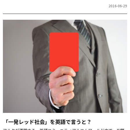
じゃなくて、しないんです」から。 長い人生、色んなことが起こ
2016-06-29
る。体を壊したり、収入を失ったり……。そんなとき、「逆に楽し
い！」と思える女性を、男性は生涯のパートナーとして求めてい
る、という「婚活を成功させる理論」を紹介するドラマです。デー
ト中に、期待ハズレなことが起こったとしても、プラス思考で「逆
に楽しい！」と言ってみましょう。 alcom.alc.co.jp 皆さんなら英語
でどう表現しますか。 いろいろな案を…
「一発レッド社会」を英語で言うと？