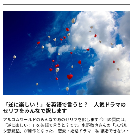
戦のハーフタイムで選手たち伝えた言葉です。覚えてますか？
alcom.alc.co.jp そういえば明日は、リオで日本チームの初戦が行わ
れます。代表選手のみなさんには試合を楽しんでほしいものです。
吹き出しに入るようなコンパクトな表現で 今回はマンガのセリフだ
という…
「逆に楽しい！」を英語で言うと？ 人気ドラマの
セリフをみんなで訳します
アルコムワールドのみんなであのセリフを訳します 今回の質問は、
「逆に楽しい！」を英語で言うと？です。水野敬也さんの「スパル
タ恋愛塾」が原作となった、 恋愛・婚活ドラマ「私 結婚できないん