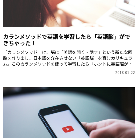
カランメソッドで英語を学習したら「英語脳」がで
きちゃった！
「カランメソッド」は、脳に「英語を聞く・話す」という新たな回
路を作り出し、日本語を介在させない「英語脳」を育むカリキュラ
ム。このカランメソッドを使って学習したら「ホントに英語脳がで
きた！」と実感している、児童英語教師のnorizaruさんに、カラン
2018-01-22
メソッドの魅力をご紹介いただきます。 こんにちは。norizaruで
す。英会話力には自信があったのですが、５年ほど前にアメリカ人
の留学生のお世話をしたとき、英語が聞き取れなくてがくぜんとし
ました。その後すぐに見つけたのが 「QQ English」 というオンラ
インサービスです。このサービスは「４倍速で英語脳になる」とう
たう「カランメソッド」 をカリキ…