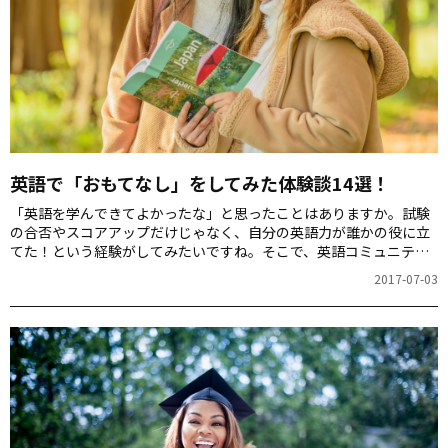
英語で「おもてなし」をしてみた体験談14選！
「英語を学んできてよかったな」と思ったことはありますか。試験
の合否やスコアアップだけじゃなく、自分の英語力が誰かの役に立
てた！という経験がしてみたいですね。そこで、英語コミュニティ
アルコムワールド内で、英語学習のベテラン勢に、外国の方を「お
2017-07-03
もてなし」したときのことを聞いてみました。「アリカトウ」がう
れしかった体験や、冷や汗が出た体験など、たくさんの体験談が集
まりました。ここで、その一部をご紹介します。 alcom.alc.co.jp お
もてなしに燃えています！ 2020年の東京オリンピックのときには、
海外からのお客さんがたくさん集まってきますね。日本で快適に過
ごしてもらえるように、さまざまな機…