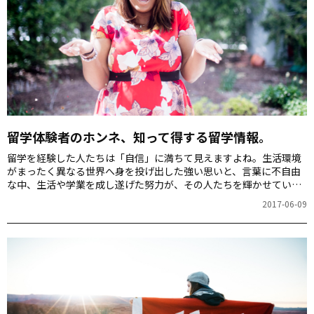
留学体験者のホンネ、知って得する留学情報。
留学を経験した人たちは「自信」に満ちて見えますよね。生活環境
がまったく異なる世界へ身を投げ出した強い思いと、言葉に不自由
な中、生活や学業を成し遂げた努力が、その人たちを輝かせている
のでしょう。実際に手に入れた成功とは？アルクが運営する、英語
2017-06-09
コミュニティアルコムワールド内で、人生＆英語学習ベテラン勢
に、留学に関するエピソードを聞いてみました！その一部をご紹介
します。 アルコムワールドのみなさんに聞いてみました！
alcom.alc.co.jp 留学でこんな成功を手に入れました！ 「留学してよ
かった！」と強く感じた成功体験をお伺いしました。 ノーベル賞受
賞者に教わることができた 厳しかったけど、楽…