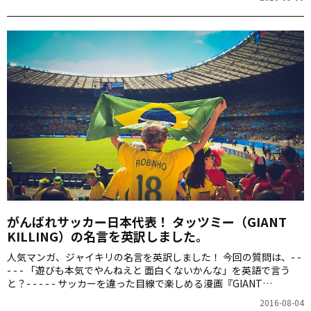
です。 alcom.alc.co.jp 「感情を抑える」という言い方はよくありま
すけども、福原選手のこのコメントには、もう一段階、深い味わい
が感じられますね。もはや達人の境地なのかもしれません。 今回も
たくさんの案をいただきました！ 思考と感情を「区別する・でき
る」と表現するか、あるいは、「いっしょくたにしない」のように
言い換えるかなど、今回もいろいろな案…
がんばれサッカー日本代表！ タッツミー（GIANT
KILLING）の名言を英訳しました。
人気マンガ、ジャイキリの名言を英訳しました！ 今回の質問は、- -
- - - 「遊びも本気でやんねえと 面白くないかんな」を英語で言う
と？- - - - - サッカーを違った目線で楽しめる漫画『GIANT
KILLING（ジャイアント・キリング』からの激アツな名セリフ！
2016-08-04
「楽しんだ者勝ち」が行動原理の一つである達海が、オールスター