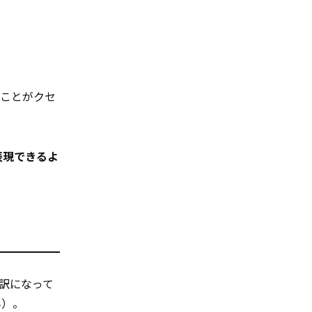
。
ることがクセ
表現できるよ
訳になって
ん）。