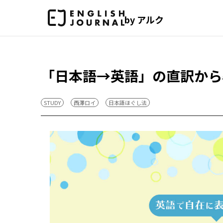
by アルク
「日本語→英語」の直訳から
STUDY
西澤ロイ
日本語ほぐし法