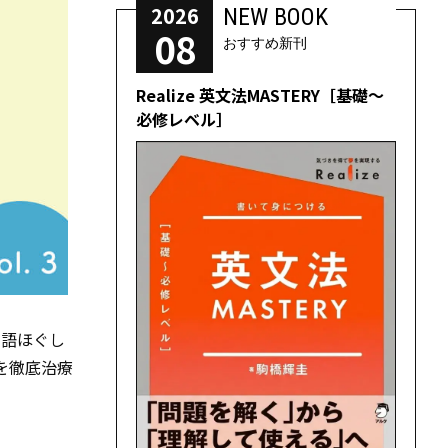
2026
NEW BOOK
08
おすすめ新刊
Realize 英文法MASTERY［基礎～
必修レベル］
本語ほぐし
を徹底治療