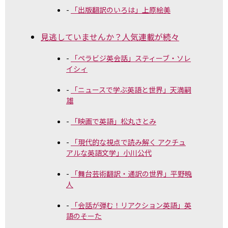
「出版翻訳のいろは」上原絵美
見逃していませんか？人気連載が続々
「ペラビジ英会話」スティーブ・ソレ
イシィ
「ニュースで学ぶ英語と世界」天満嗣
雄
「映画で英語」松丸さとみ
「現代的な視点で読み解く アクチュ
アルな英語文学」小川公代
「舞台芸術翻訳・通訳の世界」平野暁
人
「会話が弾む！リアクション英語」英
語のそーた