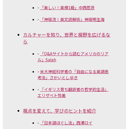
「楽しい！英検1級」中西哲彦
「神坂流！英文読解術」神坂明生海
カルチャーを知り、世界と視野を広げるな
ら
「Q&Aサイトから読むアメリカのリア
ル」Salah
米大神経科学者の「自由になる英語思
考法」さかいとしゆき
「イギリス育ち翻訳者の哲学的生活」
エリザベト怜美
視点を変えて、学びのヒントを紹介
「日本語ほぐし法」西澤ロイ