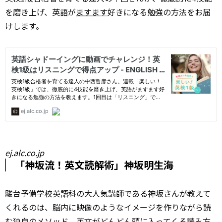
を磨き上げ、英語が
ますます
好きになる勉強の方法をお届
けします。
ej.alc.co.jp
「神坂流！英文読解術」神坂明生海
駿台予備学校英語科の大人気講師である神坂さんが教えて
くれるのは、脳内に映像のようなイメージを作りながら読
む
独自の
メソッド。英文がどんどん頭に入ってくる読み方