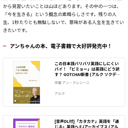
から見習いたいことは山ほどあります。その中の一つは、
「今を生きる」という
概念
の素晴らしさです。残りの人
生、1秒たりとも無駄しないで、意味がある人生を生きてい
きたいです。
アンちゃんの本、電子書籍で大好評発売中！
この日本語バリバリ英語にしにくい
バイ！ 「ビミョー」は英語にどう訳
す？ GOTCHA!新書 (アルク ソクデジ
BOOKS)
作者:アン・クレシーニ
アルク
[音声DL付]「カタカナ」英語を「通
じる」英語へ EJアーカイブス (アル