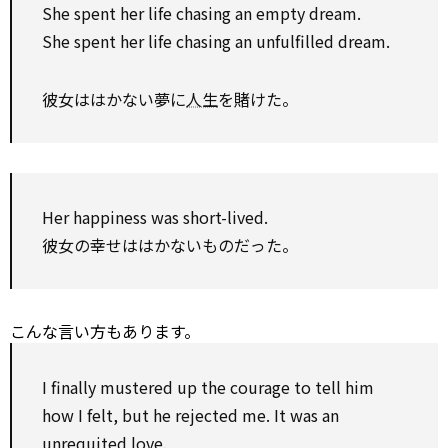
She spent her life chasing an empty dream.
She spent her life chasing an unfulfilled dream.
彼女ははかない夢に
人生
を賭けた。
Her happiness was short-lived.
彼女の幸せははかないものだった。
こんな言い方もあります。
I finally mustered up the courage
to
tell him
how I felt, but he rejected me. It was an
unrequited love.