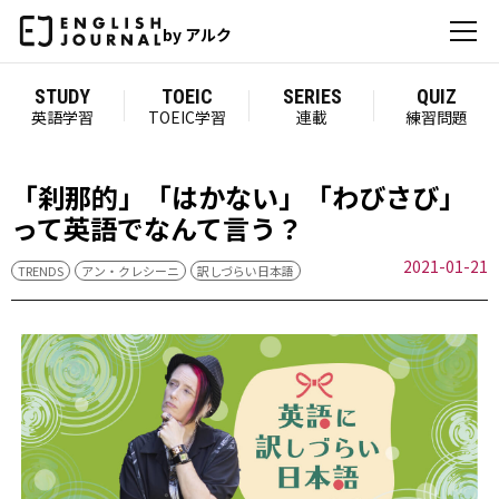
by アルク
STUDY
TOEIC
SERIES
QUIZ
英語学習
TOEIC学習
連載
練習問題
「刹那的」「はかない」「わびさび」
って英語でなんて言う？
2021-01-21
TRENDS
アン・クレシーニ
訳しづらい日本語