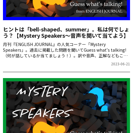
ヒントは「bell-shaped、summer」。私は何でしょ
う？【Mystery Speakers～音声を聞いて当てよう】
月刊『ENGLISH JOURNAL』の人気コーナー「Mystery
Speakers」。過去に掲載した問題を聞いてGuess what‘s talking!
（何が話しているか当てましょう！）。訳や音声、正解などもこち
らからご確認ください。
2023-06-21