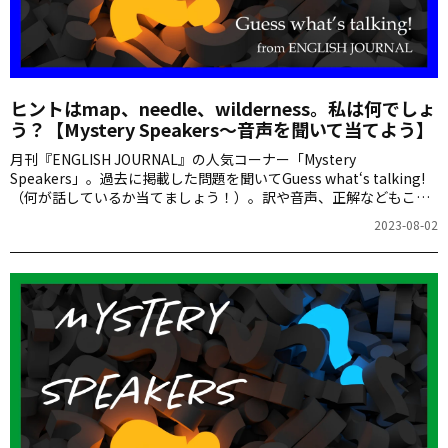
ヒントはmap、needle、wilderness。私は何でしょ
う？【Mystery Speakers～音声を聞いて当てよう】
月刊『ENGLISH JOURNAL』の人気コーナー「Mystery
Speakers」。過去に掲載した問題を聞いてGuess what‘s talking!
（何が話しているか当てましょう！）。訳や音声、正解などもこち
らからご確認ください。
2023-08-02