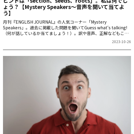
ヒントは「section、seeds、roots」。私は何でし
ょう？【Mystery Speakers～音声を聞いて当てよ
う】
月刊『ENGLISH JOURNAL』の人気コーナー「Mystery
Speakers」。過去に掲載した問題を聞いてGuess what‘s talking!
（何が話しているか当てましょう！）。訳や音声、正解などもこち
らからご確認ください。
2023-10-26