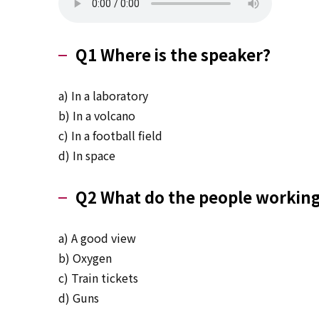
Q1 Where is the speaker?
a) In a laboratory
b) In a volcano
c) In a football field
d) In space
Q2 What do the people working
a) A good view
b) Oxygen
c) Train tickets
d) Guns