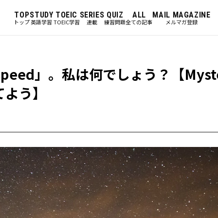
TOP
STUDY
TOEIC
SERIES
QUIZ
ALL
MAIL MAGAZINE
トップ
英語学習
TOEIC学習
連載
練習問題
全ての記事
メルマガ登録
、speed」。私は何でしょう？【Myste
当てよう】