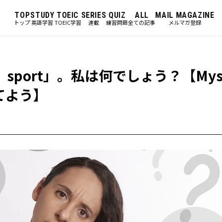
TOP
STUDY
TOEIC
SERIES
QUIZ
ALL
MAIL MAGAZINE
トップ
英語学習
TOEIC学習
連載
練習問題
全ての記事
メルマガ登録
p、sport」。私は何でしょう？【Myst
当てよう】