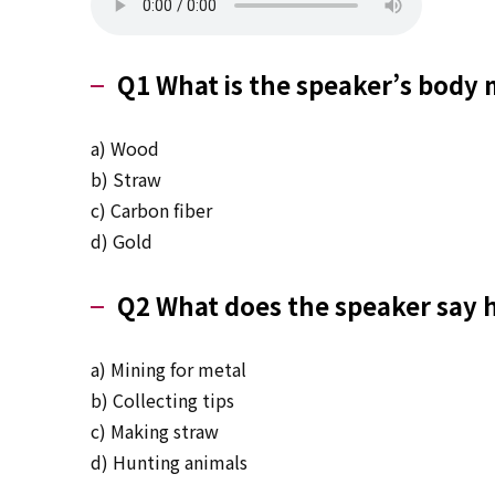
Q1 What is the speaker’s body 
a) Wood
b) Straw
c) Carbon fiber
d) Gold
Q2 What does the speaker say h
a) Mining for metal
b) Collecting tips
c) Making straw
d) Hunting animals