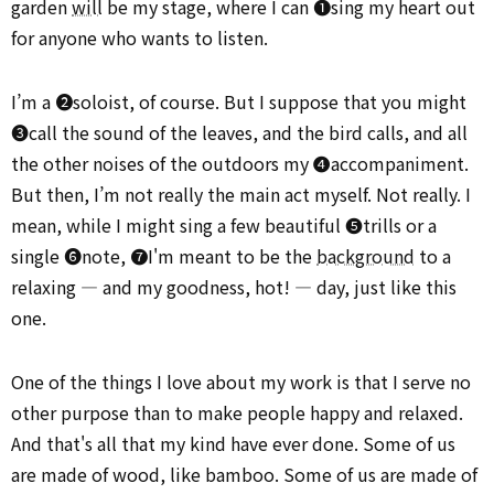
garden
will
be my stage, where I can ➊sing my heart out
for anyone who wants to listen.
I’m a ➋soloist, of course. But I suppose that you might
➌call the sound of the leaves, and the bird calls, and all
the other noises of the outdoors my ➍accompaniment.
But then, I’m not really the main act myself. Not really. I
mean, while I might sing a few beautiful ➎trills or a
single ➏note, ➐I'm meant to be the
background
to a
relaxing — and my goodness, hot! — day, just like this
one.
One of the things I love about my work is that I serve no
other purpose than to make people happy and relaxed.
And that's all that my kind have ever done. Some of us
are made of wood, like bamboo. Some of us are made of