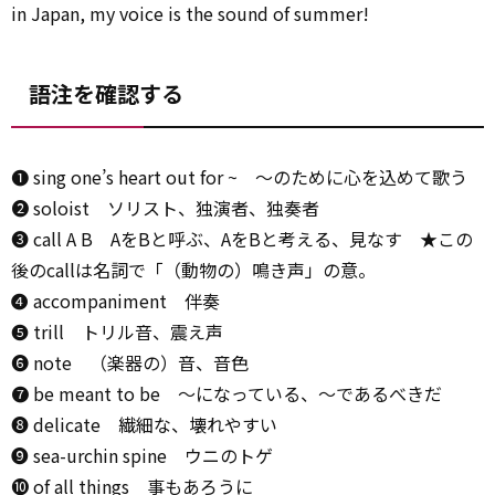
in Japan, my voice is the sound of summer!
語注を確認する
➊ sing one’s heart out for ~ ～のために心を込めて歌う
➋ soloist ソリスト、独演者、独奏者
➌ call A B AをBと呼ぶ、AをBと考える、見なす ★この
後のcallは名詞で「（動物の）鳴き声」の意。
➍ accompaniment 伴奏
➎ trill トリル音、震え声
➏ note （楽器の）音、音色
➐ be meant to be ～になっている、～であるべきだ
➑ delicate 繊細な、壊れやすい
➒ sea-urchin spine ウニのトゲ
➓ of all things 事もあろうに