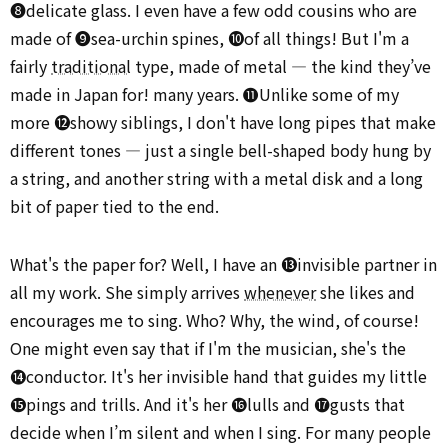
➑delicate glass. I even have a few odd cousins who are
made of ➒sea-urchin spines, ➓of all things! But I'm a
fairly
traditional
type, made of metal — the kind they’ve
made in Japan for! many years. ⓫Unlike some of my
more ⓬showy siblings, I don't have long pipes that make
different tones — just a single bell-shaped body hung by
a string, and another string with a metal disk and a long
bit of paper tied to the end.
What's the paper for? Well, I have an ⓭invisible partner in
all my work. She simply arrives
whenever
she likes and
encourages me to sing. Who? Why, the wind, of course!
One might even say that if I'm the musician, she's the
⓮conductor. It's her invisible hand that guides my little
⓯pings and trills. And it's her ⓰lulls and ⓱gusts that
decide when I’m silent and when I sing. For many people