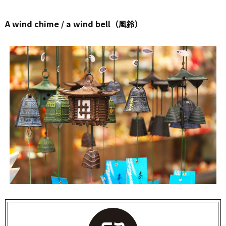
A wind chime / a wind bell（風鈴）