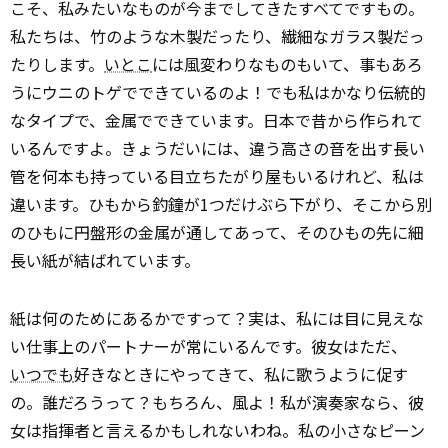
こそ、私みたいなものが今までしてきたすべてですもの。
私たちは、竹のような木製だったり、繊細なガラス製だっ
たりします。
いとこ
には風変わりなものもいて、事もあろ
うにウニのトゲでできているのよ！でも私はかなり伝統的
なタイプで、金属でできています。日本で昔から作られて
いるんですよ。きょうだいには、違う高さの音を出す長い
管を何本も持っている目立ちたがり屋もいるけれど、私は
違います。ひもから釣鐘が1つだけぶら下がり、そこから別
のひもに円盤形の金属が通してあって、そのひもの先に細
長い紙が結ばれています。
紙は何のためにあるかですって？実は、私には目に見えな
い仕事上のパートナーが常にいるんです。彼女はただ、
いつでも
好きなときにやってきて、私に歌うように促す
の。誰だろうって？もちろん、風よ！私が演奏家なら、彼
女は指揮者と言えるかもしれないわね。私の小さなピーン