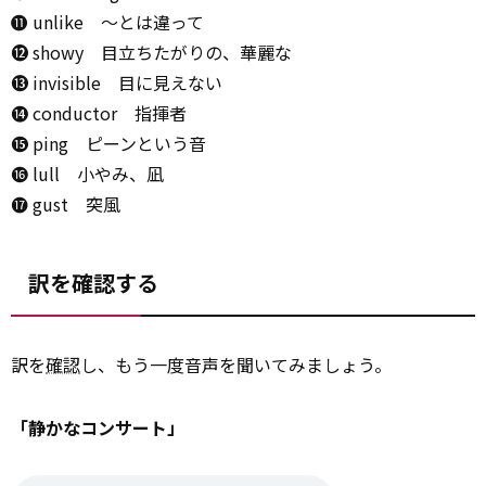
⓫ unlike ～とは違って
⓬ showy 目立ちたがりの、華麗な
⓭ invisible 目に見えない
⓮ conductor 指揮者
⓯ ping ピーンという音
⓰ lull 小やみ、凪
⓱ gust 突風
訳を確認する
訳を
確認
し、もう一度音声を聞いてみましょう。
「静かなコンサート」