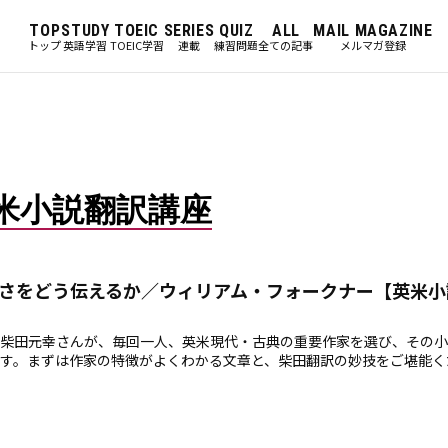
TOP
STUDY
TOEIC
SERIES
QUIZ
ALL
MAIL MAGAZINE
トップ
英語学習
TOEIC学習
連載
練習問題
全ての記事
メルマガ登録
米小説翻訳講座
さをどう伝えるか／ウィリアム・フォークナー【英米小
柴田元幸さんが、毎回一人、英米現代・古典の重要作家を選び、その小
す。まずは作家の特徴がよくわかる文章と、柴田翻訳の妙技をご堪能く