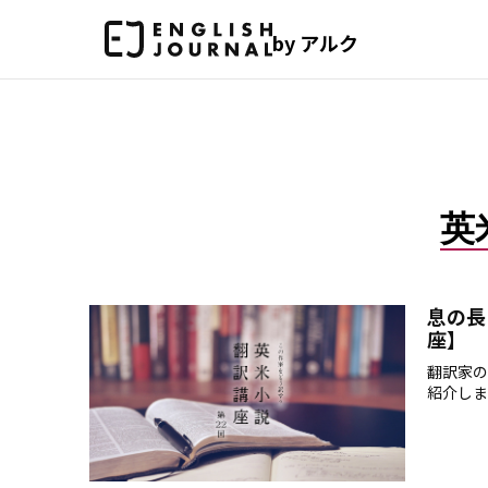
by アルク
英
息の長
座】
翻訳家の
紹介しま