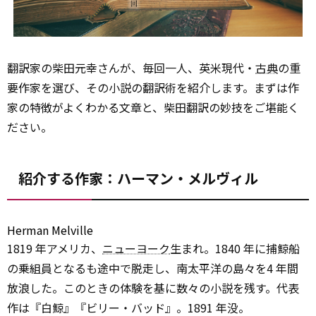
翻訳家の柴田元幸さんが、毎回一人、英米現代・
古典
の重
要作家を選び、その小説の翻訳術を紹介します。まずは作
家の特徴がよくわかる文章と、柴田翻訳の妙技をご堪能く
ださい。
紹介する作家：ハーマン・メルヴィル
Herman Melville
1819 年アメリカ、
ニューヨーク
生まれ。1840 年に捕鯨船
の乗組員となるも途中で脱走し、南太平洋の島々を4 年間
放浪した。このときの体験を基に数々の小説を残す。代表
作は『白鯨』『ビリー・バッド』。1891 年没。