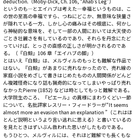
deduction.（Moby-Dick, Ch. 106, “Ahab’s Leg”）
というのも―とエイハブは考えた―幸福というものは、こ
の世の至高の幸福ですら、つねにどこか、無意味な狭量さ
が隠れている一方、しかし心の痛みはその根底に、何かし
ら神秘的な意味を、そして一部の人間においては大天使の
ごとき壮麗さを有しているのであり、それらを丹念にたど
っていけば、とっさの直感の正しさが明かされるのであ
る。（『白鯨』106 章「エイハブの脚」）
とはいえ『白鯨』は、メルヴィルのもっとも難解な作品で
はない。『白鯨』があまりに売れなかったので、売れ線の
家庭小説をめざして書きはじめたものの人間関係がどんど
ん複雑怪奇になり話も猟奇的になってしまいやっぱり売れ
なかったPierre (1852) などは時としてもっと難解である。
大学院生のころ、『ピエール』の異様にまわりくどい一節
について、名批評家レスリー・フィードラーが“It seems
almost more an evasion than an
explanation
”（これはほ
とんど説明というより言い逃れに思える）と書いているの
を見たときはずいぶん救われた思いがしたものである。
もうひとつ、メルヴィルには、それほど難解でも長くもな