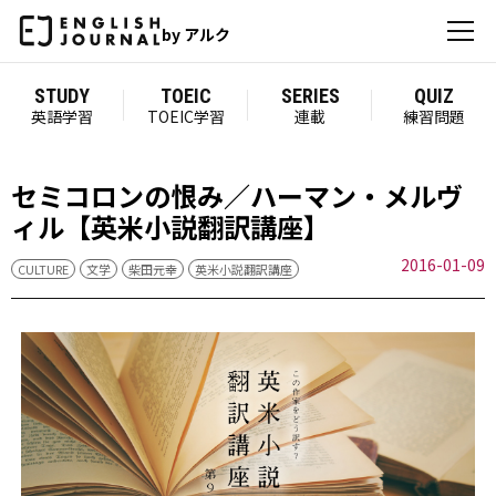
by アルク
STUDY
TOEIC
SERIES
QUIZ
英語学習
TOEIC学習
連載
練習問題
セミコロンの恨み／ハーマン・メルヴ
ィル【英米小説翻訳講座】
2016-01-09
CULTURE
文学
柴田元幸
英米小説翻訳講座