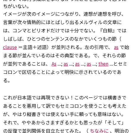
ちがいない。
イメージが次のイメージにつながり、連想が連想を呼び、
言葉が次々情熱的にほとばしり出るメルヴィルの文章に
は、コンマとピリオドだけでは十分でない。『白鯨』では
しばしば、ひとつのセンテンスのなかでいくつもの節（
clause
＝主語＋述語）が並列される。左の引用で、
as
で始
まる節が並んでいるのはその典型である。で、それらの節
が並列であることは、
As
...;
as
...;
as
...;
as
...;
then
...とセミ
コロンで区切ることによって明快に示されているのであ
る。
これが日本語では再現できない！このページでは横書きで
あることを悪用して訳でもセミコロンを使うことも考えた
が、やはり縦書きでは使えない手に頼っても意味はない。
それで、ややあからさますぎるかとも思ったが「そして」
の反復で並列関係を目立たせてみた。（
ちなみに
、明治の