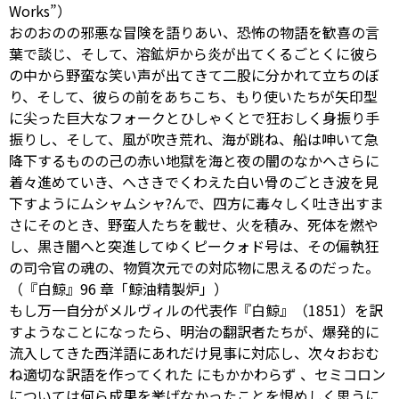
Works”）
おのおのの邪悪な冒険を語りあい、恐怖の物語を歓喜の言
葉で談じ、そして、溶鉱炉から炎が出てくるごとくに彼ら
の中から野蛮な笑い声が出てきて二股に分かれて立ちのぼ
り、そして、彼らの前をあちこち、もり使いたちが矢印型
に尖った巨大なフォークとひしゃくとで狂おしく身振り手
振りし、そして、風が吹き荒れ、海が跳ね、船は呻いて急
降下するものの己の赤い地獄を海と夜の闇のなかへさらに
着々進めていき、へさきでくわえた白い骨のごとき波を見
下すようにムシャムシャ?んで、四方に毒々しく吐き出すま
さにそのとき、野蛮人たちを載せ、火を積み、死体を燃や
し、黒き闇へと突進してゆくピークォド号は、その偏執狂
の司令官の魂の、物質次元での対応物に思えるのだった。
（『白鯨』96 章「鯨油精製炉」）
もし万一自分がメルヴィルの代表作『白鯨』（1851）を訳
すようなことになったら、明治の翻訳者たちが、爆発的に
流入してきた西洋語にあれだけ見事に対応し、次々おおむ
ね適切な訳語を作ってくれた
にもかかわらず
、セミコロン
については何ら成果を挙げなかったことを恨めしく思うに