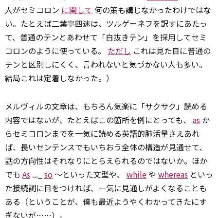
人がセミコロン
に関して
何の策も講じなかったわけではな
い。たとえば二葉亭四迷は、ツルゲーネフを訳すにあたっ
て、普通のテンとあわせて「白抜きテン」を採用してセミ
コロンのように使っている。
ただし
これは見た目に普通の
テンと区別しにくく、言われないと気づかない人も多い。
結局これは定着しなかった。）
メルヴィルの文章は、もちろん気楽に「サクサク」読める
内容ではないが、たとえばこの箇所を例にとっても、
as
か
らセミコロンまでを一気に読める英語的肺活量さえあれ
ば、長いセンテンスでもいちおう全体の構造が見通せて、
話の方向性はそれなりにとらえられるのではないか。ほか
でも
As
.
.
._
so
～といった文型や、
while
や
whereas
といっ
た接続詞に目をつければ、一気に見通しがよくなることも
ある（ということが、僕も最近ようやくわかってきたにす
ぎないが……）。