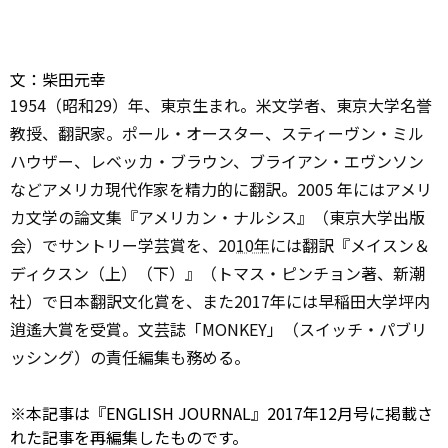
文：柴田元幸
1954（昭和29）年、東京生まれ。米文学者、東京大学名誉
教授、翻訳家。ポール・オースター、スティーヴン・ミル
ハウザー、レベッカ・ブラウン、ブライアン・エヴンソン
などアメリカ現代作家を精力的に翻訳。2005 年にはアメリ
カ文学の論文集『アメリカン・ナルシス』（東京大学出版
会）でサントリー学芸賞を、20
10年
には翻訳『メイスン＆
ディクスン（上）（下）』（トマス・ピンチョン著、新潮
社）で日本翻訳文化賞を、また2017年には早稲田大学坪内
逍遙大賞を受賞。文芸誌「MONKEY」（スイッチ・パブリ
ッシング）の責任編集も務める。
※本記事は『ENGLISH JOURNAL』2017年12月号に掲載さ
れた記事を再編集したものです。