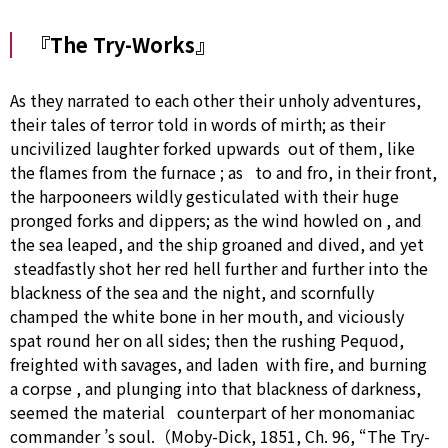
『The Try-Works』
As
they narrated
to
each other
their unholy adventures,
their tales of terror told in words of mirth;
as
their
uncivilized
laughter
forked upwards
out of
them, like
the flames from the
furnace
;
as
to
and fro, in their front,
the harpooneers wildly gesticulated
with
their huge
pronged forks and dippers;
as
the wind howled
on
, and
the sea leaped, and the ship groaned and dived, and
yet
steadfastly shot her red hell
further
and
further
into the
blackness of the sea and the night, and scornfully
champed the white bone in her mouth, and viciously
spat round her
on
all sides;
then
the rushing Pequod,
freighted
with
savages, and laden
with
fire, and
burning
a
corpse
, and plunging into that blackness of darkness,
seemed the
material
counterpart
of her monomaniac
commander
’s soul.（Moby-Dick, 1851, Ch. 96, “The Try-