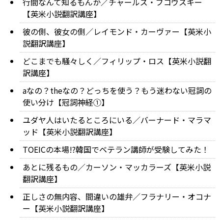
行間なんて知るもんか／チャールズ・ブコウスキー
【英米小説翻訳講座】
彼の側、彼女の側／レイモンド・カーヴァー【英米小
説翻訳講座】
どこまでも騒々しく／フィリップ・ロス【英米小説翻
訳講座】
aなの？theなの？どっちを使う？もう迷わない冠詞の
使い分け【冠詞神経①】
ユダヤ人はいたるところにいる／バーナード・マラマ
ッド【英米小説翻訳講座】
TOEICの本場!?韓国でベテラン講師が受験してみた！
あとに残るもの／カーソン・マッカラーズ【英米小説
翻訳講座】
正しさの無内容、間違いの雄弁／フラナリー・オコナ
ー【英米小説翻訳講座】