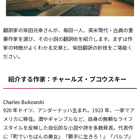
翻訳家の柴田元幸さんが、毎回一人、英米現代・
古典
の重
要作家を選び、その小説の翻訳術を紹介します。まずは作
家の特徴がよくわかる文章と、柴田翻訳の妙技をご堪能く
ださい。
紹介する作家：チャールズ・ブコウスキー
Charles Bukowski
920 年ドイツ、アンダーナッハ生まれ。1923 年、一家でア
メリカに移住。酒やギャンブルなど、自身の無頼なライフ
スタイルを反映した自伝的な
小説
や詩を多数発表。代表作
に『町でいちばんの美女』『勝手に生きろ！』『パルプ』