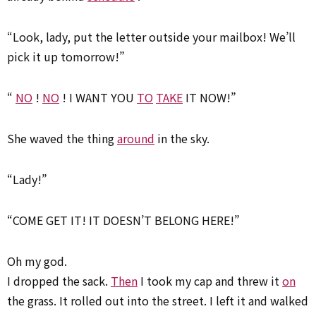
“Look, lady, put the letter outside your mailbox! We’ll
pick it up tomorrow!”
“
NO
!
NO
! I WANT YOU
TO
TAKE
IT NOW!”
She waved the thing
around
in the sky.
“Lady!”
“COME GET IT! IT DOESN’T BELONG HERE!”
Oh my god.
I dropped the sack.
Then
I took my cap and threw it
on
the grass. It rolled out into the street. I left it and walked