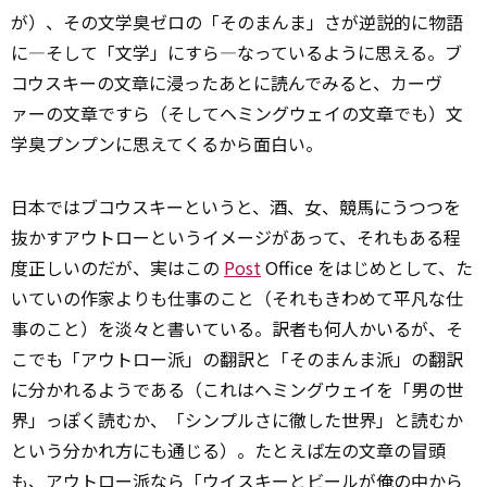
が）、その文学臭ゼロの「そのまんま」さが逆説的に物語
に―そして「文学」にすら―なっているように思える。ブ
コウスキーの文章に浸ったあとに読んでみると、カーヴ
ァーの文章ですら（そしてヘミングウェイの文章でも）文
学臭プンプンに思えてくるから面白い。
日本ではブコウスキーというと、酒、女、競馬にうつつを
抜かすアウトローというイメージがあって、それもある程
度正しいのだが、実はこの
Post
Office をはじめとして、た
いていの作家よりも仕事のこと（それもきわめて平凡な仕
事のこと）を淡々と書いている。訳者も何人かいるが、そ
こでも「アウトロー派」の翻訳と「そのまんま派」の翻訳
に分かれるようである（これはヘミングウェイを「男の世
界」っぽく読むか、「シンプルさに徹した世界」と読むか
という分かれ方にも通じる）。たとえば左の文章の冒頭
も、アウトロー派なら「ウイスキーとビールが俺の中から