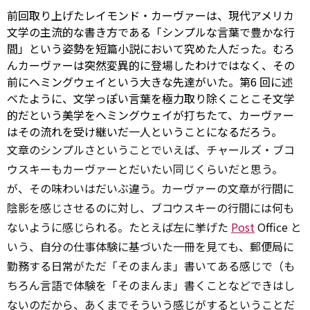
前回取り上げたレイモンド・カーヴァーは、現代アメリカ
文学の主流的な書き方である「シンプルな言葉で豊かな行
間」という姿勢を短篇小説において究めた人だった。むろ
んカーヴァーは突然変異的に登場したわけではなく、その
前にヘミングウェイという大きな先達がいた。第6 回に述
べたように、文学っぽい言葉を極力取り除くことこそ文学
的だという美学をヘミングウェイが打ちたて、カーヴァー
はその流れを受け継いだ一人ということになるだろう。
文章のシンプルさということでいえば、チャールズ・ブコ
ウスキーもカーヴァーとだいたい同じくらいだと思う。
が、その味わいはだいぶ違う。カーヴァーの文章が行間に
陰影を感じさせるのに対し、ブコウスキーの行間には何も
ないように感じられる。たとえば左に挙げた
Post
Office と
いう、自分の仕事体験に基づいた一冊を見ても、郵便局に
勤務する日常がただ「そのまんま」書いてある感じで（も
ちろん言語で体験を「そのまんま」書くことなどできはし
ないのだから、あくまでそういう感じがするということだ