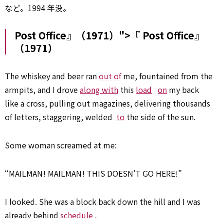
など。1994 年没。
Post Office』（1971）">『
Post
Office』
（1971）
The whiskey and beer ran
out of
me, fountained from the
armpits, and I drove
along with
this
load
on
my back
like a cross, pulling out magazines, delivering thousands
of letters, staggering, welded
to
the side of the sun.
Some woman screamed at me:
“MAILMAN! MAILMAN! THIS DOESN’T GO HERE!”
I looked. She was a block back down the hill and I was
already behind
schedule
.