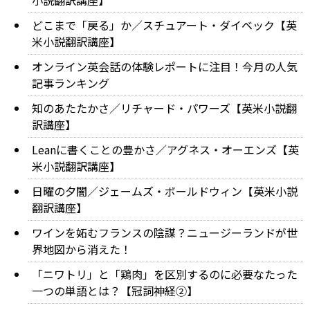
小説翻訳講座】
どこまで「戻る」か／スチュアート・ダイベック【英
米小説翻訳講座】
オンライン英会話の体験レポートに注目！今月の人気
記事ランキング
知のあたたかさ／リチャード・パワーズ【英米小説翻
訳講座】
Leanに書くことの豊かさ／アグネス・オーエンズ【英
米小説翻訳講座】
日曜の夕闇／ジェームズ・ボールドウィン【英米小説
翻訳講座】
ワインを妬むフランスの陰謀？ニュージーランドが世
界地図から消えた！
「ニワトリ」と「鶏肉」を区別するのに必要なたった
一つの単語とは？【冠詞神経②】