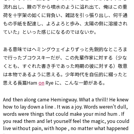
流れ出し、腋の下から噴水のように溢れ出て、俺はこの重
荷を十字架の如くに背負い、雑誌を引っ張り出し、何千通
もの手紙を配達し、よろよろと歩み、太陽の側に溶接され
ていた」といった感じになるのではないか。
ある意味ではヘミングウェイよりずっと先鋭的なところま
で行ったブコウスキーだが、この先輩作家に対する（少な
くとも、すぐれた書き手であった時期の彼に対する）敬意
は本物であるように思える。少年時代を自伝的に綴ったと
思える長篇Ham
on
Rye に、こんな一節がある。
And then
along
came Hemingway. What a thrill! He knew
how
to
lay down
a
line
. It was a joy. Words weren’t dull,
words were things that could
make
your mind
hum
. If
you read them and let yourself feel the magic, you could
live without pain,
with
hope
,
no matter
what happened