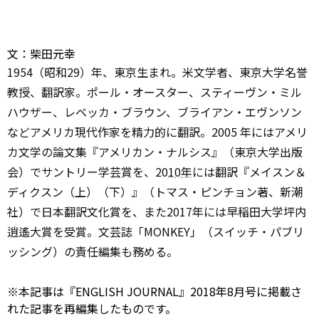
文：柴田元幸
1954（昭和29）年、東京生まれ。米文学者、東京大学名誉
教授、翻訳家。ポール・オースター、スティーヴン・ミル
ハウザー、レベッカ・ブラウン、ブライアン・エヴンソン
などアメリカ現代作家を精力的に翻訳。2005 年にはアメリ
カ文学の論文集『アメリカン・ナルシス』（東京大学出版
会）でサントリー学芸賞を、20
10年
には翻訳『メイスン＆
ディクスン（上）（下）』（トマス・ピンチョン著、新潮
社）で日本翻訳文化賞を、また2017年には早稲田大学坪内
逍遙大賞を受賞。文芸誌「MONKEY」（スイッチ・パブリ
ッシング）の責任編集も務める。
※本記事は『ENGLISH JOURNAL』2018年8月号に掲載さ
れた記事を再編集したものです。