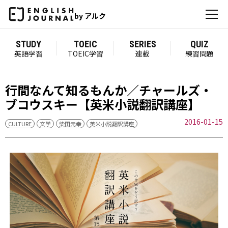
by アルク
STUDY
TOEIC
SERIES
QUIZ
英語学習
TOEIC学習
連載
練習問題
行間なんて知るもんか／チャールズ・
ブコウスキー【英米小説翻訳講座】
2016-01-15
CULTURE
文学
柴田元幸
英米小説翻訳講座