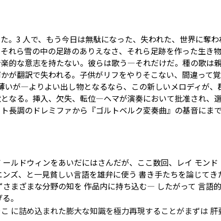
た。3 人で、もう今日は無駄になった、失われた、世界に奪わ
、それら雪の中の足跡のありえなさ、それら足跡を作った生き
音楽的な意志を持たない。彼らは歌う―それだけだ。種の歌は
何かが翻訳で失われる。子供がリフをやりそこない、間違って
薄いが―よりよい出し物となるなら、この新しいメロディが、
状となる。挿入、欠失、転位―ヘマが演奏において批准され、
、ト長調のドレミファから『ゴルトベルク変奏曲』の基音にま
 ールドウィンをあいだにはさんだが、ここ数回、レイ モンド
エンズ、と一見貧しい言語を雄弁に使う 書き手たちを論じてき
ずさまざまな分野の知を 作品内に持ち込む―
したがって
言語的
げる。
こ に詰め込まれた膨大な知識を極力再現することがまずは 肝