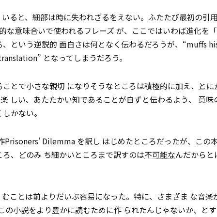
 いると、細部は時に失われざるをえない。ふたたび最初の引
的な意味合いで使われるフレーズ が、ここではいわば進化を
う逆説的 面白さは何となく伝わるだろうが、“muffs his rif
anslation” となってしまうだろう。
ることで小さな親切 になりそうなところは積極的に加え、
とに
楽 しい、あたたかい知であることが自ずと伝わるよう、 意味
くしかない。
Prisoners’ Dilemma を訳し はじめたところだったが、こ
ころ、どのみ ち細かいところまで訳すのは
不可能な
んだからとにか
 むことは前よりだいぶ容易になった。特に、さまざま な音楽
ube はこの小説をより豊かに読むために作 られたんじゃないか、と