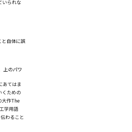
ていられな
ること自体に誤
が、上のパワ
にあてはま
いくための
大作The
 伝子工学用語
違って伝わること