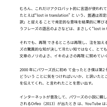
むろん、これだけアクロバット的に言語が使われて
たとえば“lost in translation” と いう、
普通は
否定
訳」と捉える ことで肯定的な意味を結果的に帯びる、とい
うフレーズの語呂のよさなどは、まさしく“lost in tr
それでも、再現 できるところは再現し、注を加え
ズの驚異的な知が決して冷たい知ではなく、とても
文章のノリのよさ、イキのよさの再現 に努めてい
2000 年にパワーズ氏に初め て会ったとき僕は第2 作
どういう ことに気をつければいいか、と訊いたと
を伝えてくれ、と言われたことを思い出す。
インターネットが普及して、パワーズの小説に親し
されるOrfeo（2013）が出たとき は、YouT