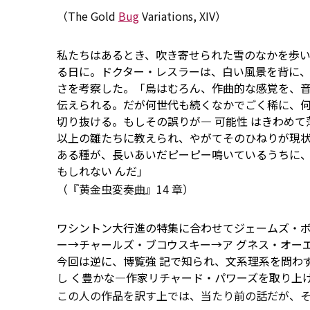
（The Gold
Bug
Variations, XIV）
私たちはあるとき、吹き寄せられた雪のなかを歩い
る日に。ドクター・レスラーは、白い風景を背に
さを考察した。「鳥はむろん、作曲的な感覚を、
伝えられる。だが何世代も続くなかでごく稀に、
切り抜ける。もしその誤りが―
可能性
はきわめて
以上の雛たちに教えられ、やがてそのひねりが現
ある種が、長いあいだピーピー鳴いているうちに
もしれない
んだ」
（『黄金虫変奏
曲
』14 章）
ワシントン大行進の特集に合わせてジェームズ・ボ
ー→チャールズ・ブコウスキー→ア グネス・オー
今回は逆に、博覧強 記で知られ、文系理系を問わ
し く豊かな―作家リチャード・パワーズを取り上
この人の作品を訳す上では、当たり前の話だが、そ