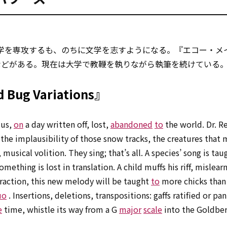
物理学を専攻するも、のちに文学を志すようになる。『エコー・メ
などがある。現在は大学で教鞭を執りながら執筆を続けている
ld
Bug
Variations』
 us,
on
a day written off, lost,
abandoned
to
the world. Dr. Re
he implausibility of those snow tracks, the creatures that
, musical volition. They sing; that’s all. A species’ song is ta
ething is lost in translation. A child muffs his riff, mislearn
traction, this new melody will be taught
to
more chicks than 
uo
. Insertions, deletions, transpositions: gaffs ratified or pa
e
time, whistle its way from a G
major
scale
into the Goldbe