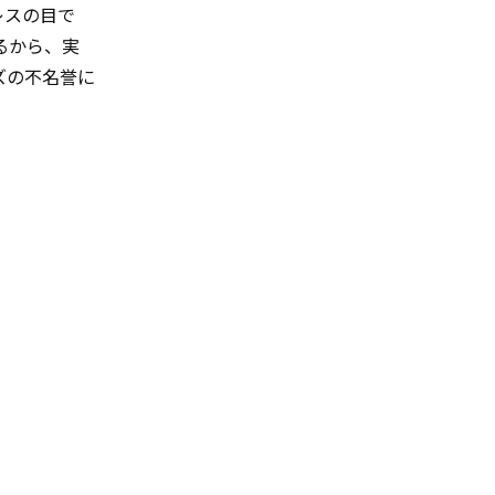
ムレスの目で
るから、実
ズの不名誉に