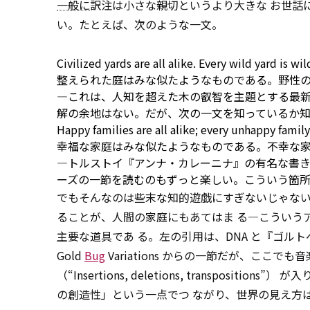
一般に
訳注は小さな親切というより大きな お世話
い。たとえば、次のような一文。
Civilized yards are all alike. Every wild yard is wi
整えられた庭はみな似たようなものである。野性
―これは、人知を超えた木の叡智を主題とする最新作 T
解の余地はない。だが、次の一文を知っているか
Happy families are all alike; every unhappy family
幸福な家庭はみな似たようなものである。不幸な
―トルストイ『アンナ・カレーニナ』の有名な書き 出し
ーズの一節を読むのもずっと楽しい。こういう箇所
でもそんなのは些末な知的遊戯にすぎないじゃない
ることが、人間の家庭にもあてはま る―こういう
主要な道具であ る。左の引用は、DNA と『ゴルト
Gold
Bug
Variations からの一節だが、ここでも音楽用
（“Insertions, deletions, transp
の創造性」という一点でつ ながり、世界の見え方