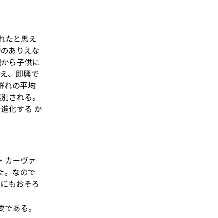
れたと思え
物のありえな
親から子供に
覚え、即興で
群れの平均
選別される。
で進化する
か
・カーヴァ
た。なので
にもおそろ
要である。