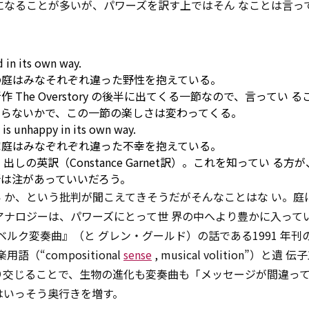
になることが多いが、パワーズを訳す上ではそん なことは言っ
ld in its own way.
の庭はみなそれぞれ違った野性を抱えている。
he Overstory の後半に出てくる一節なので、言ってい 
知らないかで、この一節の楽しさは変わってくる。
 is unhappy in its own way.
家庭はみなぞれぞれ違った不幸を抱えている。
の英訳（Constance Garnet訳）。これを知ってい る方
は注があっていいだろう。
 か、という批判が聞こえてきそうだがそんなことはな い。庭
アナロジーは、パワーズにとって世 界の中へより豊かに入って
ベルク変奏曲』（と グレン・グールド）の話である1991 年刊の
語（“compositional
sense
, musical volition”）と遺
ositions”） が入り交じることで、生物の進化も変奏曲も「メッセージが間
はいっそう奥行きを増す。