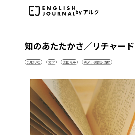
by アルク
知のあたたかさ／リチャード
CULTURE
文学
柴田元幸
英米小説翻訳講座