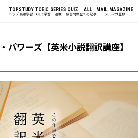
TOP
STUDY
TOEIC
SERIES
QUIZ
ALL
MAIL MAGAZINE
トップ
英語学習
TOEIC学習
連載
練習問題
全ての記事
メルマガ登録
・パワーズ【英米小説翻訳講座】