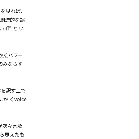
用を見れば、
「創造的な誤
f” と い
かく
パワー
のみならず
の本を訳す上で
 くvoice
が次々言及
すら思えたも