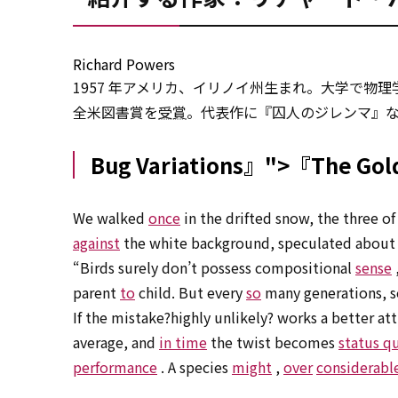
Richard Powers
1957 年アメリカ、イリノイ州生まれ。大学で
全米図書賞を
受賞
。代表作に『囚人のジレンマ』
Bug Variations』">『The Go
We walked
once
in the drifted snow, the three of
against
the white background, speculated about t
“Birds surely don’t possess compositional
sense
parent
to
child. But every
so
many generations, som
If the mistake?highly unlikely? works a better at
average, and
in time
the twist becomes
status q
performance
. A species
might
,
over
considerabl