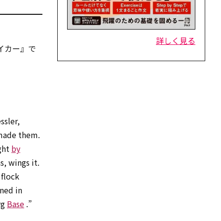
詳しく見る
イカー』で
。
ssler,
 made them.
ught
by
s, wings it.
flock
nned in
rg
Base
.”