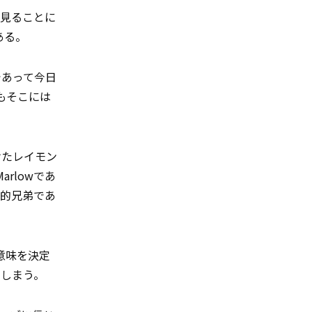
を見ることに
ある。
であって今日
もそこには
けたレイモン
rlowであ
学的兄弟であ
意味を決定
てしまう。