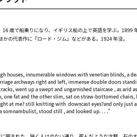
。16 歳で船乗りになり、イギリス船の上で英語を学ぶ。1899
かの代表作に『ロード・ジム』などがある。1924 年没。
igh houses,
innumerable
windows
with
venetian blinds, a de
rriage archways
right
and left, immense double doors
stand
cracks, went up a swept and ungarnished
staircase
,
as
arid
a
 one fat and
the other
slim, sat
on
straw-bottomed chairs,
ight at me?
still
knitting
with
downcast eyes?and only
just a
a somnambulist, stood
still
, and looked up. . . .”
窓に囲まれた、狭く人けのない通り。死んだような沈黙。石の