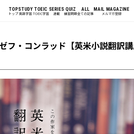
TOP
STUDY
TOEIC
SERIES
QUIZ
ALL
MAIL MAGAZINE
トップ
英語学習
TOEIC学習
連載
練習問題
全ての記事
メルマガ登録
ゼフ・コンラッド【英米小説翻訳講