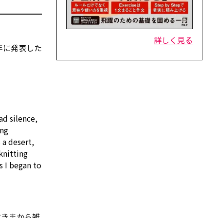
詳しく見る
 年に発表した
ad silence,
ing
s
a desert,
knitting
s
I began
to
すきまから雑