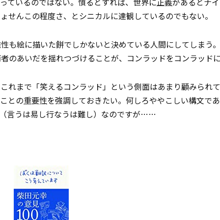
憤っているのではない。憤るとすれば、世界に
正義
があるとナイ
しょせんこの程度さ、とシニカルに達観しているのでもない。
雄性も絵に描いた餅でしかないと決めている人間にしてしまう
両者のあいだを揺れつづけることが、コンラッドをコンラッド
、これまで「笑えるコンラッド」という側面はあまり顧みられ
ることの
重要性
を強調しておきたい。何しろややこしい構文であ
n done（言うは易し行なうは難し）なのですが……