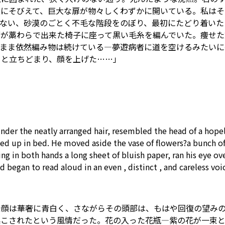
左にそびえて、巨大な扉が物々しくわずかに開いている。私はそ
のない、砂漠のごとく不毛な階段をのぼり、最初にたどり着いた
部が藁わらで出来た椅子に座って黒い毛糸を編んでいた。痩せた
たまま依然編み物は続けている―夢遊病者に道を空けるみたいに
っと立ちどまり、顔を上げた……」
nder
the
neatly
arranged hair, resembled the head of a hope
d up in bed. He moved aside the vase of flowers?a bunch o
ing in
both
hands a long sheet of bluish paper, ran his eye
ov
nd began
to
read aloud in an
even
,
distinct
, and careless voice
で顔は華奢に青白く、さながらその頭部は、もはや回復の望み
起こされたという風情だった。花の入った花瓶―紫の花が一束