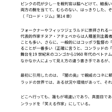
ピンクの花が少し―を裁判官は脇へどけて、細長い
両方の腕を当てて、むらのない、はっきりした、
（『ロード・ジム』第14 章）
フォークナーやフィッツジェラルドに崇拝される
代表的作家チヌア・アチェベからは人種差別主義
ことも多い、さらに、一般的にはコッポラ監督の『地獄の
ることが一番多い（正確に言うと、コンラッドの
舞台を19 世紀末のコンゴから1960 年代のベ
なかなか人によって見え方の違う書き手であるが
最初に引用したのは、『闇の奥』で親戚のコネに
ラッドの世界では、ある状況や環境があって、そ
どこへ行っても、誰もが場
違い
であり、真面目であ
ンラッドを「笑える作家」にしている。