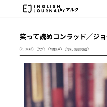
by アルク
笑って読めコンラッド／ジョ
CULTURE
文学
柴田元幸
英米小説翻訳講座