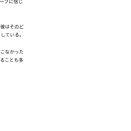
ーブに信じ
。彼はそ
のど
にしている。
てこなかった
ることも多