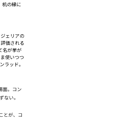
、机の縁に
イジェリアの
と評価される
して名が挙が
まま使いつつ
コンラッド。
場面。コン
ずない。
ことが、コ