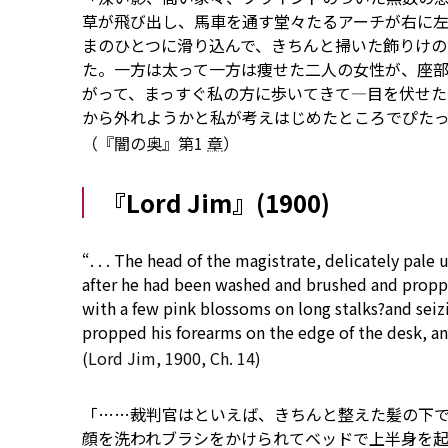
草が飛び出し、馬車を通す堂々たるアーチが右に
まのひとつに滑り込んで、きちんと掃いた飾りけ
た。一方は太って一方は痩せた二人の女性が、座
がって、まっすぐ私の方に歩いてきて―目を伏せ
から外れようかと私が考えはじめたところでぴた
（『闇の奥』第1
章
）
『Lord Jim』(1900)
“. . . The head of the magistrate,
delicately
pale
u
after he had been washed and brushed and proppe
with
a few
pink blossoms
on
long stalks?and seiz
propped his forearms
on
the
edge
of the desk, a
(Lord Jim, 1900, Ch. 14)
「……裁判官はといえば、きちんと整えた髪の下
顔を洗われブラシをかけられてベッドで上半身を