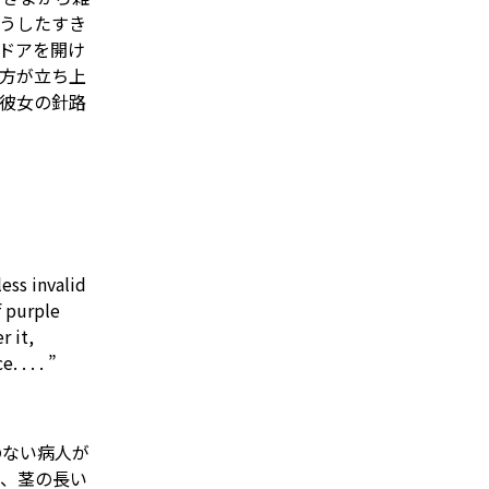
うしたすき
ドアを開け
方が立ち上
彼女の針路
less
invalid
f purple
er
it,
. . . . ”
のない病人が
と、茎の長い