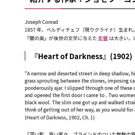
Joseph Conrad
1857 年、ベルディチェフ（現ウクライナ）生まれ
『闇の奥』が後世の文学に与えた
影響
は大きい。ほ
『Heart of Darkness』(1902)
“A narrow and
deserted
street in deep shadow, h
grass sprouting
between
the stones,
imposing
ca
ponderously ajar. I slipped
through
one of these 
and opened the first door I came
to
. Two women,
black wool. The slim one got up and walked stra
think of
getting
out of
her way,
as
you
would
for
(Heart of Darkness, 1902, Ch. 1)
「深い影、高い家々、ブラインドのついた無数の