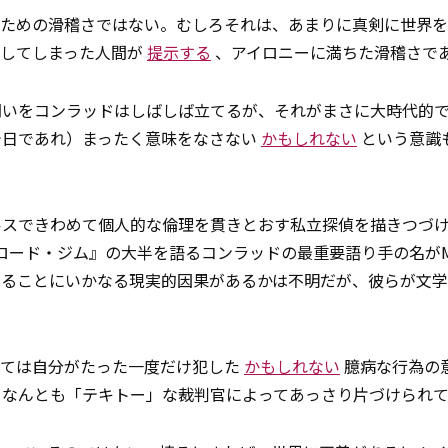
るための滑稽さではない。むしろそれは、あまりに真剣に世界
見してしまった人間が
提示する
、アイロニーに満ちた滑稽さで
問いをコンラッドはしばしば立てるが、それがまさに大時代的
今日であれ）まったく意味をなさない
かもしれない
という意識
ルスできわめて個人的な倫理を貫きとおす私立探偵を描きつづ
ード・ジム』の大半を語るコンラッドの最重要語り手の名がMa
oweであることにいかなる現実的因果があるかは不明だが、彼らが文
っては自分がたった一度だけ犯した
かもしれない
臆病な行為の
きなんとも「テキトー」な裁判官によってあっさり片づけられ