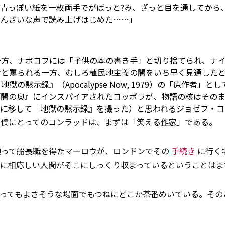
青っぽい紙を一枚両手でがばっと?み、ざっと目を通してから
ぞんざいな声で読み上げはじめた……」
一方、ナボコフには「子供の本の書き手」と切り捨てられ、ナ
者と罵られる一方、むしろ植民地主義の闇をいち早く見通した
黙示録』（Apocalypse Now, 1979）の「原作者」と
『闇の奥』にインスパイアされたコッポラが、物語の核はその
トナムに移して『地獄の黙示録』を撮った）と思われるジョゼフ・
、僕にとってのコンラッドは、まずは「笑える
作家
」である。
頼って船長職を得たマーロウが、ロンドンでその
手続き
に行く
れに相応しい人間がそこにしっくり収まっているということはま
ってもよさそうな場面でもつねにどこか茶番めいている。その