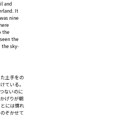
il and
rland. It
 was nine
here
o
the
seen the
e
the sky-
った土手をの
抜けている。
つないのに
なかげりが朝
ことには慣れ
をのぞかせて