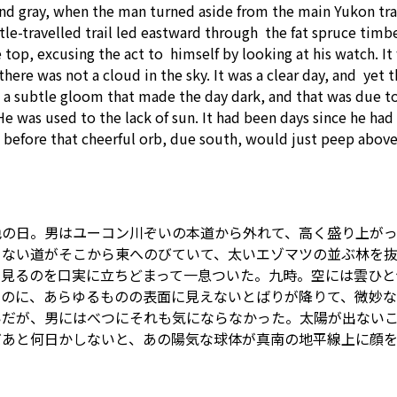
nd gray, when the man turned
aside from
the main Yukon tra
tle-travelled trail led
eastward
through
the fat spruce timbe
e top, excusing the
act
to
himself
by
looking at his watch. It
there was not a cloud in the sky. It was a
clear
day, and
yet
t
, a
subtle
gloom that made the day dark, and that was
due t
 He was
used to
the
lack of
sun. It had been days
since
he had 
before that cheerful orb,
due
south,
would
just
peep
abov
色の日。男はユーコン川ぞいの本道から外れて、高く盛り上が
らない道がそこから東へのびていて、太いエゾマツの並ぶ林を
を見るのを口実に立ちどまって一息ついた。九時。空には雲ひと
いのに、あらゆるものの表面に見えないとばりが降りて、微妙
いだが、男にはべつにそれも気にならなかった。太陽が出ない
だあと何日かしないと、あの陽気な球体が真南の地平線上に顔