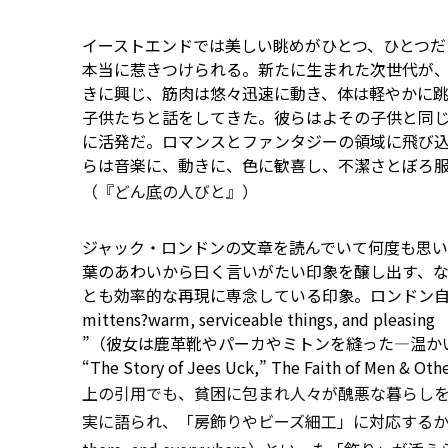
イーストエンドでは美しい眺めがひとつ、ひとつだ
本当に惹きつけられる。新たに生まれた次世代が
きに興じ、筋肉は悠々迅速に動き、体は軽やかに
子供たちと話をしてきた。彼らはよその子供と同
に活発だ。ロマンスとファンタジーの領域に飛び
らは音楽に、動きに、色に歓喜し、不潔さとぼろ
（『どん
底
の人びと』）
ジャック・ロンドンの文章を読んでいて何度も思い浮か
葉のあわいから曰く言いがたい印象を醸し出す、
とも効率的な再現に専念している印象。ロンドン自身の作品から
mittens?warm, serviceable things, and
pleasing
”（彼女は鹿革靴やパーカやミトンを縫った―温か
“The Story of Jees Uck,” The Faith of Men &
Oth
上の引用でも、貧困に包まれ人々が醜悪な暮らし
実に語られ、「房飾りやビーズ細工」に対応するかのように頭韻（