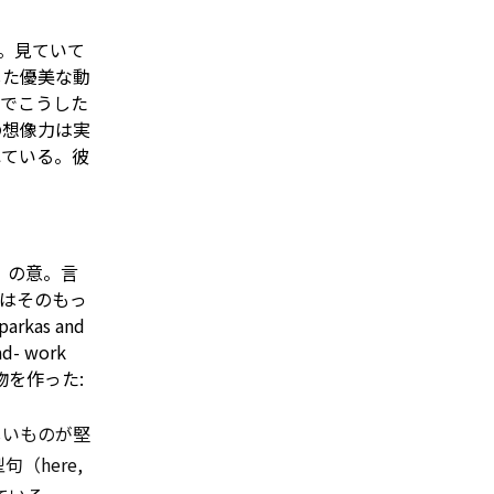
。見ていて
した優美な動
ちでこうした
の想像力は実
ねている。彼
、の意。言
はそのもっ
kas and
ad-
work
を作った:
しいものが堅
句（here,