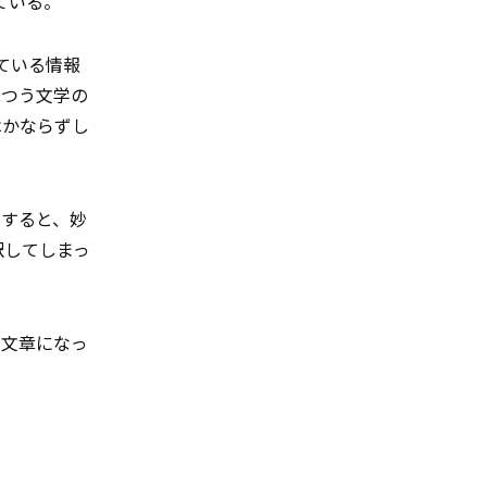
れている。
れている情報
ふつう文学の
はかならずし
とすると、妙
ッと訳してしまっ
の文章になっ