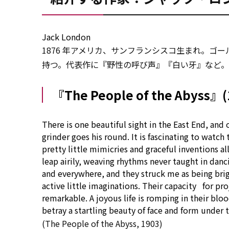
Jack London
1876 年アメリカ、サンフランシスコ生まれ。ゴ
持つ。代表作に『野性の呼び声』『白い牙』など。1
『The People of the Abyss』(
There is one beautiful sight in the East End, and 
grinder goes his round. It is fascinating
to
watch t
pretty little mimicries and
graceful
inventions al
leap airily, weaving rhythms never taught in danc
and everywhere, and they struck me
as
being bri
active
little imaginations. Their
capacity
for
pro
remarkable. A joyous life is romping in their blo
betray a
startling
beauty of face and
form
under
t
(The People of the Abyss, 1903)