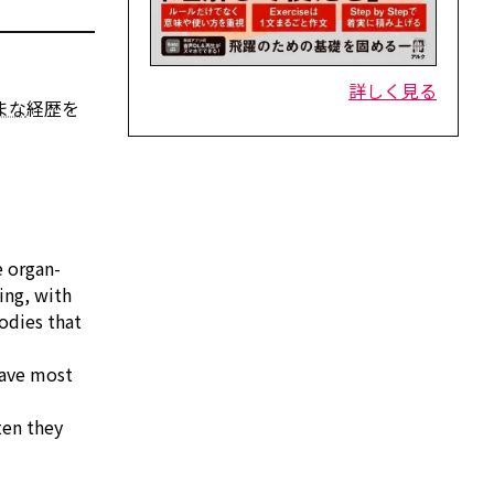
詳しく見る
まな
経歴を
e organ-
ing,
with
odies that
have most
ten they