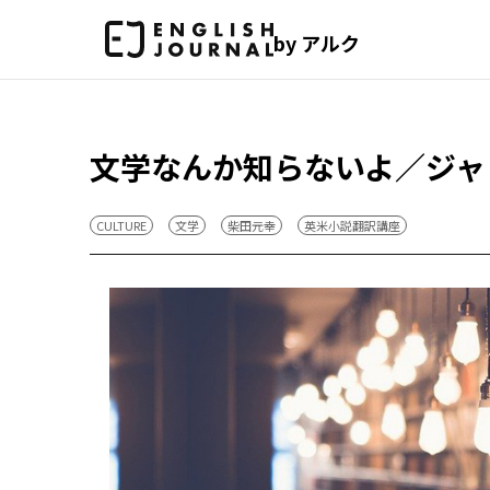
by アルク
文学なんか知らないよ／ジャ
CULTURE
文学
柴田元幸
英米小説翻訳講座