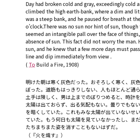
Day had broken cold and gray,
exceedingly
cold a
climbed the high earth-bank, where a
dim
and lit
was a steep bank, and he paused
for
breath at th
o’clock.There was
no
sun nor hint of sun,
though
seemed an intangible pall
over
the face of things
absence
of sun. This fact did not worry the man.
sun, and he knew that
a few
more days must
pass
line
and
dip
immediately
from
view
.
(
To
Build a Fire, 1908)
明けた朝は寒く灰色だった。おそろしく寒く、灰
ぼった。道筋もはっきりしない、人もほとんど通
土手は険しく、男は上までのぼりつめると、時計
太陽は出ておらず、出る気配もない。曇りでもな
を暗くしていた。これもみな太陽が出ていないせ
ていた。もう何日も太陽を見ていなかったし、ま
たちまちまた姿を消すこともないはずだ。
（『火を熾す』）