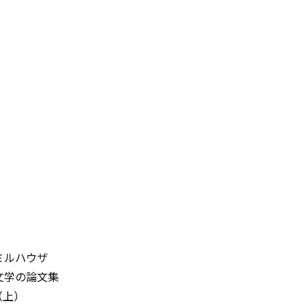
ミルハウザ
文学の論文集
（上）