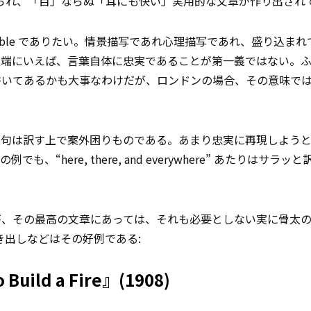
飾り」が添えられ、「目」ならぬ「耳にも快い」実用的な文章が作り出さ
iceable でありたい。情景描写であれ心理描写であれ、盛り込ま
極端にいえば、言葉自体に忠実であることが第一義ではない。
書いてあるかも大事なわけだが、ロンドンの場合、その意味で
型句は訳す上で案外困りものである。あまり忠実に再現しよう
の例でも、“here, there, and everywhere” あたりはサラ
が、その最高の文章にあっては、それも必要としない実に骨太
” の書き出しなどはその好例である:
o
Build a Fire』(1908)