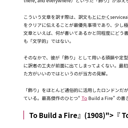
there, and everywhere）といった「
こういう文章を訳す際は、訳文も
とにかく
serv
をクリアに伝えることが最優先事項であり、少し
文章といえば、何が書いてあるかと同程度にどう
も「文学的」ではない。
そのなかで、彼が「飾り」として用いる頭韻や定
に訳者の工夫が前面に出てしまってよくない。
最初
た方がいいのではというのが当方の見解。
「飾り」をほとんど通俗的に活用したロンドンだ
ている。最高傑作のひとつ“
To
Build a Fire
To Build a Fire』(1908)">『
T