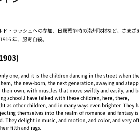
ールド・ラッシュへの参加、日露戦争時の満州取材など、
さまざ
916 年、服毒自殺。
1903)
only one, and it is the children dancing in the street when th
hem, the new-born, the next generation, swaying and stepp
l their own,
with
muscles that move swiftly and easily, and b
ing school.I have talked
with
these children, here, there,
ght
as
other
children, and in many ways
even
brighter. They 
jecting themselves into the
realm
of
romance
and
fantasy
is
od. They delight in music, and motion, and color, and very of
heir filth and rags.