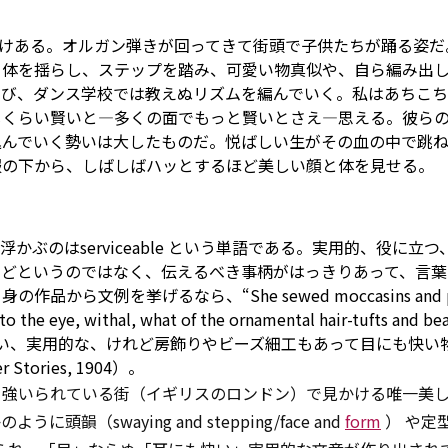
けある。オルガン弾きが回ってきて街頭で子供たちが踊る姿だ
、体を揺らし、ステップを踏み、可愛い物真似や、自ら編み出
跳び、ダンス学校では教えぬリズムを編んでいく。私はあちこ
じくらい賢いと―多くの面でもっと賢いとさえ―思える。彼ら
込んでいく勢いは大したものだ。悦ばしい生がその血の中で跳
服の下から、しばしばハッとするほど美しい顔と体を見せる。
ぶのはserviceable という単語である。実用的、役に立つ
などというのではなく、伝えるべき事柄がはっきりあって、言葉
文例を挙げるなら、“She sewed moccasins and par
to
the eye, withal, what of the
ornamental
hair-tufts and be
い、実用的な、けれど房飾りやビーズ細工もあって目にも快い物
er
Stories, 1904）。
を強いられている街（イギリスのロンドン）で見かける唯一美
swaying and stepping/face and
form
） や定型