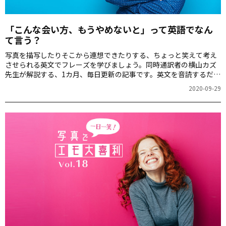
「こんな会い方、もうやめないと」って英語でなん
て言う？
写真を描写したりそこから連想できたりする、ちょっと笑えて考え
させられる英文でフレーズを学びましょう。同時通訳者の横山カズ
先生が解説する、1カ月、毎日更新の記事です。英文を音読するだけ
でも、スピーキング力が上がりますよ！第19回のお題は「ある現場
2020-09-29
を撮影された2人」の写真です。 いたずらっぽく言ってみよう 画
像：ぱくたそ 会社のオフィスの廊下の角は、英語の瞬発力養成の絶
好の場所なんです。 廊下の角でばったり誰かと鉢合わせして、お互
いビックリしたときのためのこの表現を音読してください。（内緒
で付き合っているカップルが一緒にいるところを第三者に目撃され
た後、カップル同士でこのせりふを言うといった状況を…