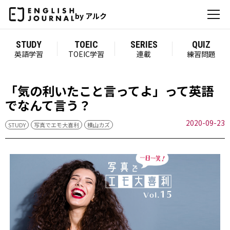
by アルク
STUDY
TOEIC
SERIES
QUIZ
英語学習
TOEIC学習
連載
練習問題
「気の利いたこと言ってよ」って英語
でなんて言う？
2020-09-23
STUDY
写真でエモ大喜利
横山カズ