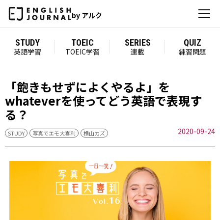
by アルク
STUDY
TOEIC
SERIES
QUIZ
英語学習
TOEIC学習
連載
練習問題
「飽きもせずによくやるよ」を
whateverを使ってどう英語で表現す
る？
2020-09-24
STUDY
写真でエモ大喜利
横山カズ