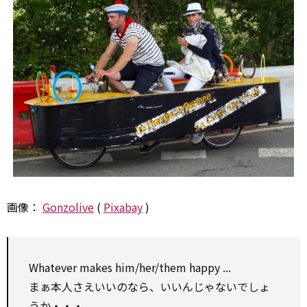
画像：
Gonzolive
(
Pixabay
)
Whatever makes him/her/them happy ...
まぁ本人さえいいのなら、いいんじゃないでしょ
うか・・・。