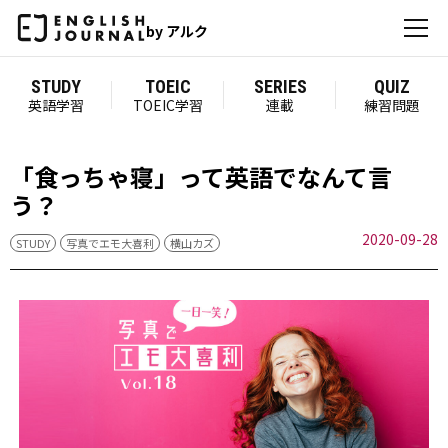
by アルク
STUDY
TOEIC
SERIES
QUIZ
英語学習
TOEIC学習
連載
練習問題
「食っちゃ寝」って英語でなんて言
う？
2020-09-28
STUDY
写真でエモ大喜利
横山カズ