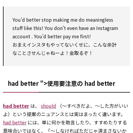
You’d better stop making me do meaningless
stuff
like this! You don’t
even
have an Instagram
account
. You’d better pay me first!
おまえインスタもやってないくせに、こんな余計
なことさせんじゃねーよ！金取るぞ！
had better ">使用要注意の
had better
had better
は、
should
（～すべきだよ、～した方がいい
よ）という提案のニュアンスとは実はまったく違います。
had better
には、単に何かを助言したり、すすめたりする
意味合いではなく、「～しなければただじゃ済まさないか