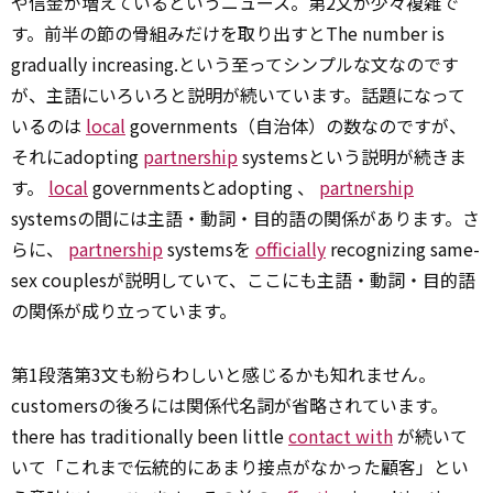
や信金が増えているというニュース。第2文が少々複雑で
す。前半の節の骨組みだけを取り出すとThe number is
gradually increasing.という至ってシンプルな文なのです
が、主語にいろいろと説明が続いています。話題になって
いるのは
local
governments（自治体）の数なのですが、
それにadopting
partnership
systemsという説明が続きま
す。
local
governmentsとadopting 、
partnership
systemsの間には主語・動詞・目的語の関係があります。さ
らに、
partnership
systemsを
officially
recognizing same-
sex couplesが説明していて、ここにも主語・動詞・目的語
の関係が成り立っています。
第1段落第3文も紛らわしいと感じるかも知れません。
customersの後ろには関係代名詞が省略されています。
there has traditionally been little
contact with
が続いて
いて「これまで伝統的にあまり接点がなかった顧客」とい