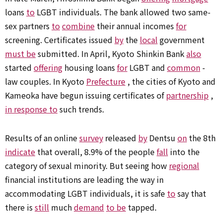
loans
to
LGBT individuals. The bank allowed two same-
sex partners
to
combine
their annual incomes
for
screening. Certificates issued
by
the
local
government
must be
submitted. In April, Kyoto Shinkin Bank
also
started
offering
housing loans
for
LGBT and
common
-
law couples. In Kyoto
Prefecture
, the cities of Kyoto and
Kameoka have begun issuing certificates of
partnership
,
in response to
such trends.
Results of an online
survey
released
by
Dentsu
on
the 8th
indicate
that overall, 8.9% of the people
fall
into the
category of sexual minority. But seeing how
regional
financial institutions are leading the way in
accommodating LGBT individuals, it is safe
to
say that
there is
still
much
demand
to be
tapped.