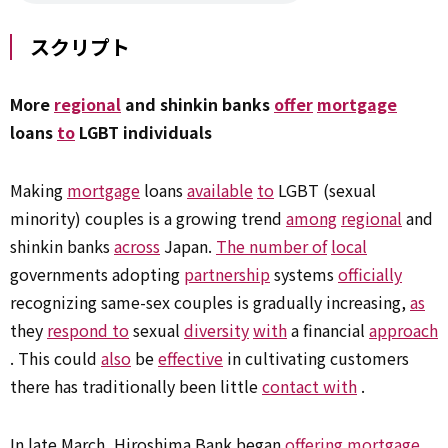
スクリプト
More
regional
and shinkin banks
offer
mortgage
loans
to
LGBT individuals
Making
mortgage
loans
available
to
LGBT (sexual
minority) couples is a growing trend
among
regional
and
shinkin banks
across
Japan.
The number of
local
governments adopting
partnership
systems
officially
recognizing same-sex couples is gradually increasing,
as
they
respond to
sexual
diversity
with
a financial
approach
. This could
also
be
effective
in cultivating customers
there has traditionally been little
contact with
.
In late March, Hiroshima Bank began
offering
mortgage