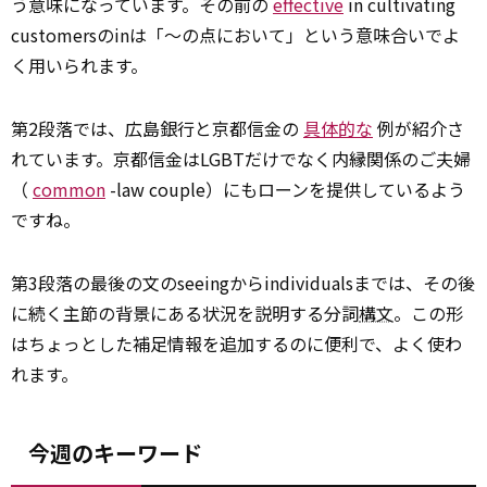
う意味になっています。その前の
effective
in cultivating
customersのinは「～の点において」という意味合いでよ
く用いられます。
第2段落では、広島銀行と京都信金の
具体的な
例が紹介さ
れています。京都信金はLGBTだけでなく内縁関係のご夫婦
（
common
-law couple）にもローンを提供しているよう
ですね。
第3段落の最後の文のseeingからindividualsまでは、その後
に続く主節の背景にある状況を説明する分詞
構文
。この形
はちょっとした補足情報を追加するのに便利で、よく使わ
れます。
今週のキーワード