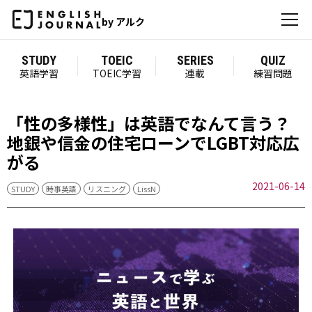
by アルク
STUDY
TOEIC
SERIES
QUIZ
英語学習
TOEIC学習
連載
練習問題
「性の多様性」は英語でなんて言う？
地銀や信金の住宅ローンでLGBT対応広
がる
2021-06-14
STUDY
時事英語
リスニング
LissN