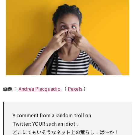
画像：
Andrea Piacquadio
（
Pexels
）
A
comment
from a
random
troll
on
Twitter: YOUR such an
idiot
.
どこにでもいそうなネット上の荒らし：ば～か！