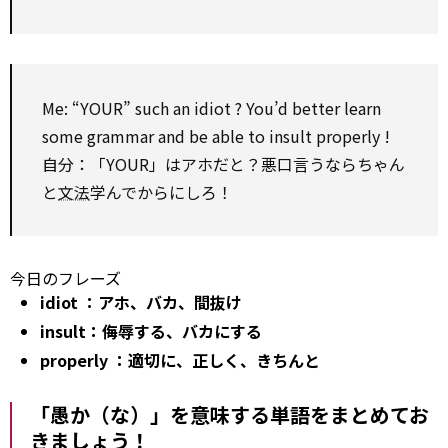
Me: “YOUR” such an
idiot
? You’d better learn
some grammar and be able
to
insult
properly
!
自分：「YOUR」はアホだと？悪口言うならちゃん
と
文法
学んでからにしろ！
今日のフレーズ
idiot
：アホ、バカ、間抜け
insult：侮辱する、バカにする
properly
：適切に、正しく、きちんと
「愚か（な）」を意味する単語をまとめてお
きましょう！