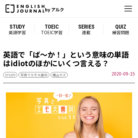
by アルク
STUDY
TOEIC
SERIES
QUIZ
英語学習
TOEIC学習
連載
練習問題
英語で「ば～か！」という意味の単語
はidiotのほかにいくつ言える？
2020-09-15
STUDY
写真でエモ大喜利
横山カズ