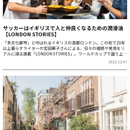
サッカーはイギリスで人と仲良くなるための潤滑油
【LONDON STORIES】
「多文化都市」と呼ばれるイギリスの首都ロンドン。この街で20年
以上暮らすライターの宮田華子さんによる、日々の雑感や発見をリ
アルに語る連載「LONDON STORIES」。ワールドカップで盛り上が
る日本ですが、イギリスは生粋のサッカー愛好国のよう。奥深いイ
2022-12-07
ギリスのサッカー事情を語ります。