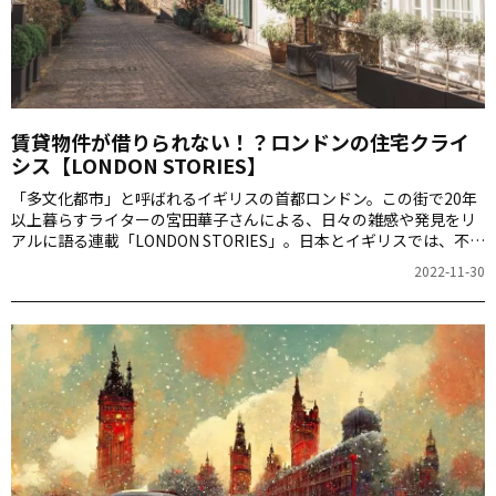
賃貸物件が借りられない！？ロンドンの住宅クライ
シス【LONDON STORIES】
「多文化都市」と呼ばれるイギリスの首都ロンドン。この街で20年
以上暮らすライターの宮田華子さんによる、日々の雑感や発見をリ
アルに語る連載「LONDON STORIES」。日本とイギリスでは、不動
産の事情も大きく違います。今回は、いまだ、と引っ越しを決心し
2022-11-30
た宮田さんの、その経緯と事情のお話です。