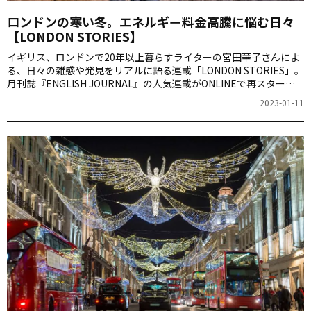
ロンドンの寒い冬。エネルギー料金高騰に悩む日々
【LONDON STORIES】
イギリス、ロンドンで20年以上暮らすライターの宮田華子さんによ
る、日々の雑感や発見をリアルに語る連載「LONDON STORIES」。
月刊誌『ENGLISH JOURNAL』の人気連載がONLINEで再スタート
しました。悩む寒い冬、ロンドナーたちの第一の悩みは「エネルギ
2023-01-11
ー費の削減」。節電・節ガスにどんな工夫をしているのでしょう
か。