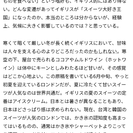
ものを食べない」という嗜好も、イギリス的にはあり得な
い。どんな変遷があってイギリスが「スイーツ大好き王
国」になったのか、
本当の
ところは分からないが、経験
上、気候に大きく影響しているのでは？と思っている。
寒くて暗くて厳しい冬が長く続くイギリスにおいて、甘味
は人々を支える心のよりどころだったの
かもしれない
。寒
空の下、屋台で売られるココアやムルドワイン（ホットワ
イン）は体中にキーンとしみわたるほど甘いが、その感覚
はどこか心地よい。この原稿を書いている6月中旬、やっと
初夏を迎えているロンドンだが、夏に冷たくて甘いスイー
ツが人気なのは世界共通だ。イギリスの夏のスイーツの定
番はアイスクリーム。日本とは暑さが異なることもあり、
日本ほどさっぱり感は求められない。現在、台湾と韓国の
スイーツが人気のロンドンでは、かき氷の認知度も高まっ
てはいるものの、通常はかき氷やシャーベットよりこって