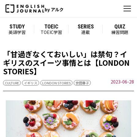
by アルク
STUDY
TOEIC
SERIES
QUIZ
英語学習
TOEIC学習
連載
練習問題
「甘過ぎなくておいしい」は禁句？イ
ギリスのスイーツ事情とは【LONDON
STORIES】
2023-06-28
CULTURE
イギリス
LONDON STORIES
宮田華子