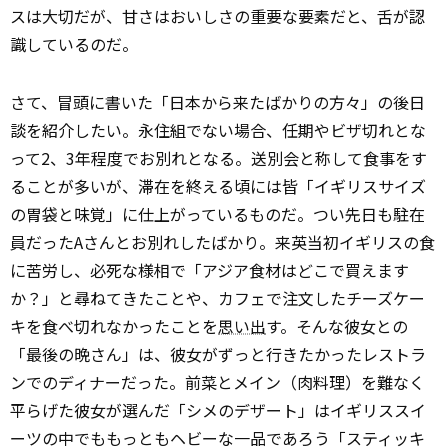
スは大切だが、甘さはおいしさの重要な要素だと、舌が認
識しているのだ。
さて、冒頭に書いた「日本から来たばかりの方々」の後日
談を紹介したい。永住組でない場合、任期やビザ切れとな
って2、3年程度でお別れとなる。送別会と称して食事をす
ることが多いが、滞在を終える頃には皆「イギリスサイズ
の胃袋と味覚」に仕上がっているものだ。つい先日も駐在
員だったAさんとお別れしたばかり。来英当初イギリスの食
に苦労し、必死な様相で「アジア食材はどこで買えます
か？」と尋ねてきたことや、カフェで注文したチーズケー
キを食べ切れなかったことを
思い出
す。そんな彼女との
「最後の晩さん」は、彼女がずっと行きたかったレストラ
ンでのディナーだった。前菜とメイン（肉料理）を難なく
平らげた彼女が選んだ「シメのデザート」はイギリススイ
ーツの中でももっともヘビーな一品であろう「スティッキ