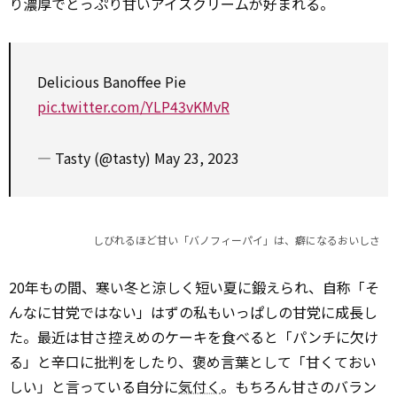
り濃厚でとっぷり甘いアイスクリームが好まれる。
Delicious Banoffee Pie
pic.twitter.com/YLP43vKMvR
— Tasty (@tasty)
May 23, 2023
しびれるほど甘い「バノフィーパイ」は、癖になるおいしさ
20年もの間、寒い冬と涼しく短い夏に鍛えられ、自称「そ
んなに甘党ではない」はずの私もいっぱしの甘党に成長し
た。最近は甘さ控えめのケーキを食べると「パンチに欠け
る」と辛口に批判をしたり、褒め言葉として「甘くておい
しい」と言っている自分に
気付く
。もちろん甘さのバラン