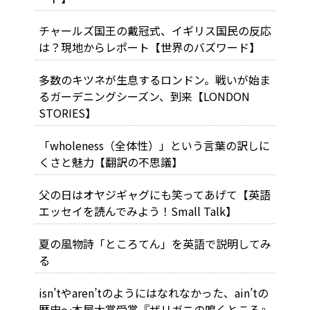
チャールズ国王の戴冠式、イギリス国民の反応
は？現地からレポート【世界のバズワード】
多数のキツネが生息するロンドン。戦いが始ま
るガーデニングシーズン、到来【LONDON
STORIES】
「wholeness（全体性）」という言葉の訳しに
くさと魅力【翻訳の不思議】
父の日はオヤジギャグにも笑ってあげて【英語
エッセイを読んでみよう！Small Talk】
夏の風物詩「ところてん」を英語で説明してみ
る
isn’tやaren’tのようにはなれなかった、ain’tの
歴史～本屋大賞受賞『ザリガニの鳴くところ』