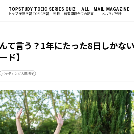
TOP
STUDY
TOEIC
SERIES
QUIZ
ALL
MAIL MAGAZINE
トップ
英語学習
TOEIC学習
連載
練習問題
全ての記事
メルマガ登録
んて言う？1年にたった8日しかな
ード】
ボッティング大田朋子