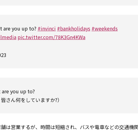
at are you up to?
#invinci
#bankholidays
#weekends
almedia
pic.twitter.com/78K3Gn4KWa
023
t are you up to?
皆さん何をしていますか?）
店舗は営業するが、時間は短縮され、バスや電車などの
交通
機