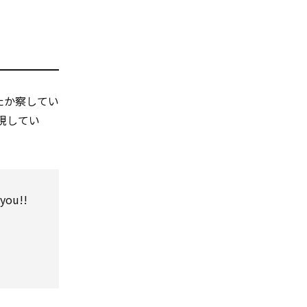
たか察してい
現してい
 you!!