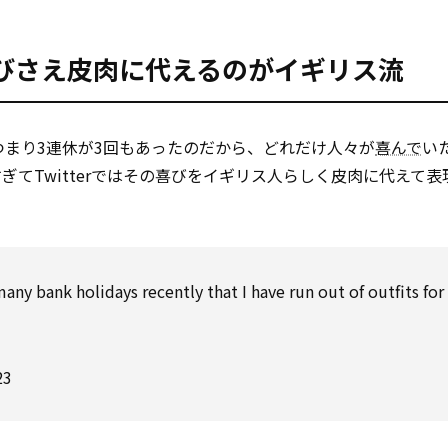
びさえ皮肉に代えるのがイギリス流
つまり3連休が3回もあったのだから、どれだけ人々が
喜んで
い
てTwitterではその喜びをイギリス人らしく皮肉に代えて表
ny bank holidays recently that I have run out of outfits for
23