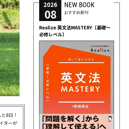
2026
NEW BOOK
08
おすすめ新刊
Realize 英文法MASTERY［基礎～
必修レベル］
と8日！
イターが