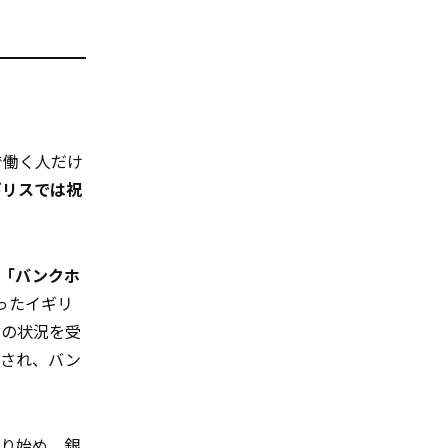
で働く人だけ
ギリスでは祝
た「バンクホ
ったイギリ
その状況を受
定され、バン
取り始め、銀