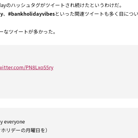
lidayのハッシュタグがツイートされ続けたというわけだ。
ay
、
#bankholidayvibes
といった関連ツイートも多く目につ
ーなツイートが多かった。
twitter.com/PN8Lxo55ry
y everyone
クホリデーの月曜日を）