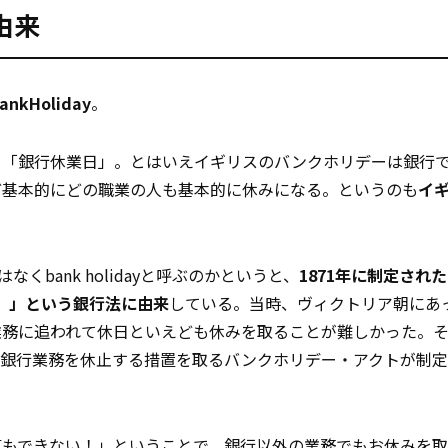
由来
ankHoliday
。
訳すると「銀行休業日」。とはいえイギリスのバンクホリデーは銀行
ど基本的にどの職業の人も基本的に休みになる。というのも
イ
はなくbank holidayと呼ぶのかというと、
1871年に制定され
日法）」という銀行法に由来
している。当時、ヴィクトリア朝にあ
業務に追われて休日といえども休みを取ることが難しかった。
、銀行業務を休止する措置を取るバンクホリデー・アクトが制
事も
できない
！」ということで、銀行以外の業務でもお休みを