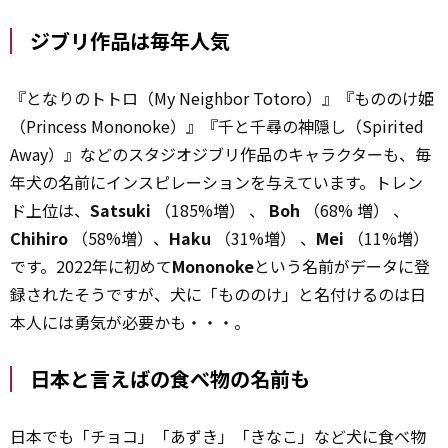
ジブリ作品は毎年人気
『となりのトトロ（My Neighbor Totoro）』『もののけ姫
（Princess Mononoke）』『千と千尋の神隠し（Spirited
Away）』などのスタジオジブリ作品のキャラクターも、毎
年犬の名前にインスピレーションを与えています。トレン
ド上位は、
Satsuki
（185%増） 、
Boh
（68% 増） 、
Chihiro
（58%増）、
Haku
（31%増） 、
Mei
（11%増）
です。2022年に初めて
Mononoke
という名前がデータに登
録されたそうですが、犬に「もののけ」と名付けるのは日
本人には勇気が必要かも・・・。
日本と言えばの食べ物の名前も
日本でも「チョコ」「あずき」「きなこ」など犬に食べ物