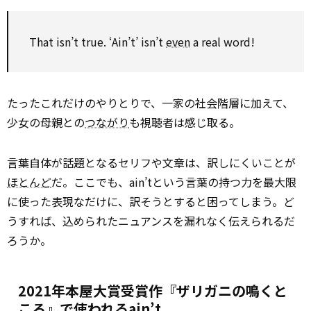
That isn’t true. ‘Ain’t’ isn’t
even
a real word!
たったこれだけのやりとりで、一家の社会階層に加えて、
少女の母親との
つながり
も視聴者は感じ取る。
言葉自体が話題となるセリフや文章は、訳しにくいことが
ほとんど
だ。ここでも、ain’tという言葉の持つ力を最大限
に使った表現なだけに、訳そうとすると困ってしまう。ど
うすれば、込められたニュアンスを漏れなく伝えられるだ
ろうか。
2021年本屋大賞受賞作『ザリガニの鳴くと
ころ』で使われるain’t