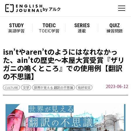
by アルク
STUDY
TOEIC
SERIES
QUIZ
英語学習
TOEIC学習
連載
練習問題
isn’tやaren’tのようにはなれなかっ
た、ain’tの歴史～本屋大賞受賞『ザリ
ガニの鳴くところ』での使用例【翻訳
の不思議】
2023-06-12
CULTURE
文学
世界が見える 翻訳の不思議
有好宏文