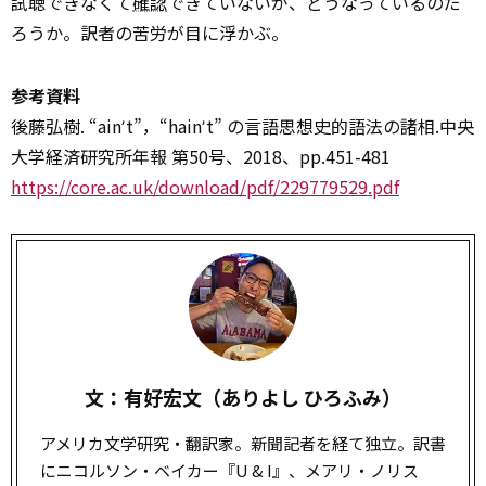
試聴できなくて
確認
できていないが、どうなっているのだ
ろうか。訳者の苦労が目に浮かぶ。
参考資料
後藤弘樹. “ainʼt”，“hainʼt” の言語思想史的語法の諸相.中央
大学経済研究所年報 第50号、2018、pp.451-481
https://core.ac.uk/download/pdf/229779529.pdf
文：有好宏文（ありよし ひろふみ）
アメリカ文学研究・翻訳家。新聞記者を経て独立。訳書
にニコルソン・ベイカー『U & I』、メアリ・ノリス