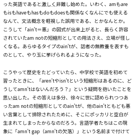
った英語であると
激しく
非難し始めた。いわく、amもare
もisもhaveもhasもdoもdoesも関係なくなんにでも使える
なんて、文法概念を軽視した誤用である、とかなんとか。
こうして「ain’t＝悪」の図式が出来上がると、長らく許容
されていたam notの短縮形としての用法さえ、立場が怪し
くなる。あらゆるタイプのain’tが、話者の無教養を表すも
のとして、やり玉に挙げられるようになった。
こうやって歴史をたどっていたら、中学校で英語を初めて
習ったときに、「aren’tやisn’tという短縮形はあるのに、ど
うしてamn’tはないんだろう？」という疑問を抱いたことを
思い出
した。その答えは多分、徐々に世に認められつつあ
ったam notの短縮形としてのain’tが、他のain’tともども悪
い言葉として排除されたために、そこにポッカリと空白が
生まれてしまったからなのだろう。言語学者たちはこの現
象に「amn’t gap（amn’tの欠落）」という名前まで付けて