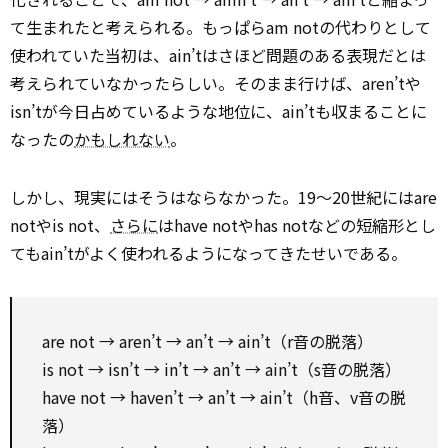
て生まれたと考えられる。もっぱらam notの代わりとして
使われていた当初は、ain’tはさほど問題のある表現だとは
考えられていなかったらしい。そのまま行けば、aren’tや
isn’tが今日占めているような地位に、ain’tも収まることに
なったの
かもしれない
。
しかし、現実にはそうはならなかった。19〜20世紀にはare
notやis not、
さらに
はhave notやhas notなどの短縮形とし
てもain’tがよく使われるようになってきたせいである。
are not → aren’t → an’t → ain’t（r音の脱落）
is not → isn’t → in’t → an’t → ain’t（s音の脱落）
have not → haven’t → an’t → ain’t（h音、v音の脱
落）