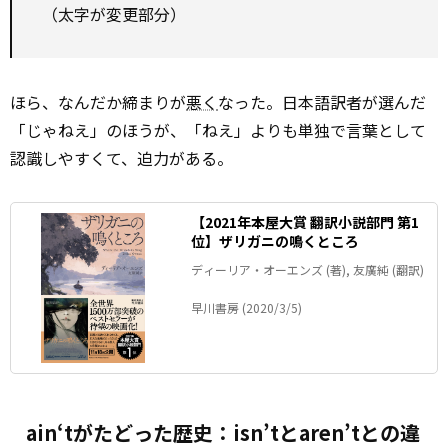
（太字が変更部分）
ほら、なんだか締まりが
悪く
なった。日本語訳者が選んだ
「じゃねえ」のほうが、「ねえ」よりも単独で言葉として
認識しやすくて、迫力がある。
【2021年本屋大賞 翻訳小説部門 第1
位】ザリガニの鳴くところ
ディーリア・オーエンズ (著), 友廣純 (翻訳)
早川書房 (2020/3/5)
ain‘tがたどった歴史：isn’tとaren’tとの違