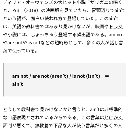
ディリア・オーウェンズの大ヒット小説『ザリガニの鳴く
ところ』（2018）の映画版を見ていたら、冒頭辺りでain’t
という語が、面白い使われ方で登場していた。このain’t
は、英語の教科書ではあまり見かけないが、映画や
ドラマ
や小説には、しょっちゅう登場する頻出語である。am not
やare notや is notなどの短縮形として、多くの人が話し言
葉で使っている。
am not / are not (aren’t) / is not (isn’t) ＝
ain’t
どうして教科書で見かけないかと言うと、ain’tは非標準的
な口語表現とされているからである。この言葉は
とにかく
評判が悪くて、無教養で下品な人が使う言葉だと多くの人