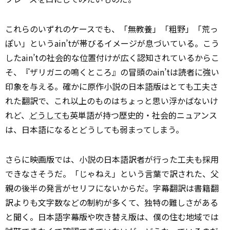
これらのいずれのケースでも、「無教養」「粗野」「荒っ
ぽい」というain’tが帯びるイメージが息づいている。こう
したain’tの社会的な位置付けが広く認知されているからこ
そ、『ザリガニの鳴くところ』の冒頭のain’tは読者に強い
印象を与える。確かに原作小説の日本語版はとても工夫さ
れた翻訳で、これ以上のものはちょっと思い浮かばないけ
れど、
どうしても
英単語が持つ歴史的・社会的ニュアンス
は、日本語になるとどうしても弱まってしまう。
さらに映画版では、小説の日本語訳者が行った工夫も採用
できなさそうだ。「じゃねえ」という言葉で訳された、父
親の後半の発言がセリフにないからだ。字幕翻訳は書籍翻
訳よりも文字数などの制約が多くて、独特の難しさがある
と聞く。日本語字幕版や吹き替え版は、僕の住む地域では