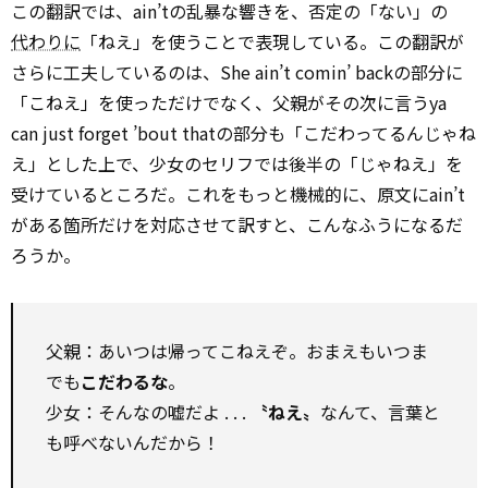
この翻訳では、ain’tの乱暴な響きを、否定の「ない」の
代わりに
「ねえ」を使うことで表現している。この翻訳が
さらに工夫しているのは、She ain’t comin’ backの部分に
「こねえ」を使っただけでなく、父親がその次に言うya
can just forget ’bout thatの部分も「こだわってるんじゃね
え」とした上で、少女のセリフでは後半の「じゃねえ」を
受けているところだ。これをもっと機械的に、原文にain’t
がある箇所だけを対応させて訳すと、こんなふうになるだ
ろうか。
父親：あいつは帰ってこねえぞ。おまえもいつま
でも
こだわるな
。
少女：そんなの嘘だよ . . .
〝ねえ〟
なんて、言葉と
も呼べないんだから！