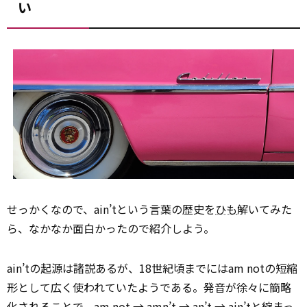
い
せっかくなので、ain’tという言葉の歴史を
ひも
解いてみた
ら、なかなか面白かったので紹介しよう。
ain’tの起源は諸説あるが、18世紀頃までにはam notの短縮
形として広く使われていたようである。発音が徐々に簡略
化されることで、am not → amn’t → an’t → ain’tと縮まっ