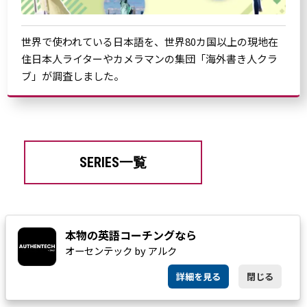
世界で使われている日本語を、世界80カ国以上の現地在
住日本人ライターやカメラマンの集団「海外書き人クラ
ブ」が調査しました。
SERIES一覧
本物の英語コーチングなら
タグ一覧
CULTURE
オーセンテック by アルク
isn’tやaren’tのようにはなれなかった、ain’tの歴史～本屋大賞受賞
『ザリガニの鳴くところ』での使用例【翻訳の不思議】
詳細を見る
閉じる