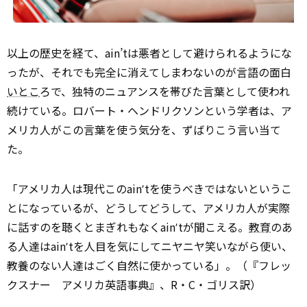
以上の歴史を経て、ain’tは悪者として避けられるようにな
ったが、それでも完全に消えてしまわないのが言語の面白
いとこ
ろで、独特のニュアンスを帯びた言葉として使われ
続けている。ロバート・ヘンドリクソンという学者は、ア
メリカ人がこの言葉を使う気分を、ずばりこう言い当て
た。
「アメリカ人は現代このainʼtを使うべきではないというこ
とになっているが、どうしてどうして、アメリカ人が実際
に話すのを聴くとまぎれもなくainʼtが聞こえる。
教育
のあ
る人達はainʼtを人目を気にしてニヤニヤ笑いながら使い、
教養のない人達はごく自然に使かっている」。（『フレッ
クスナー アメリカ英語事典』、R・C・ゴリス訳）