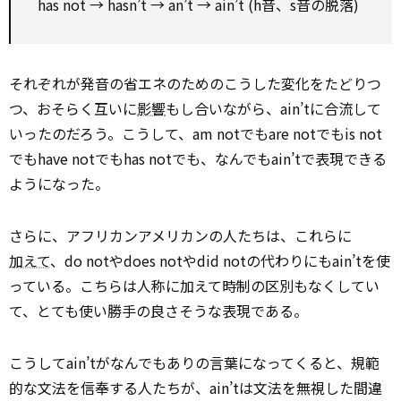
has not → hasn’t → an’t → ain’t (h音、s音の脱落)
それぞれが発音の省エネのためのこうした変化をたどりつ
つ、おそらく互いに
影響
もし合いながら、ain’tに合流して
いったのだろう。こうして、am notでもare notでもis not
でもhave notでもhas notでも、なんでもain’tで表現できる
ようになった。
さらに、アフリカンアメリカンの人たちは、これらに
加えて
、do notやdoes notやdid notの代わりにもain’tを使
っている。こちらは人称に加えて時制の区別もなくしてい
て、とても使い勝手の良さそうな表現である。
こうしてain’tがなんでもありの言葉になってくると、規範
的な文法を信奉する人たちが、ain’tは文法を無視した間違