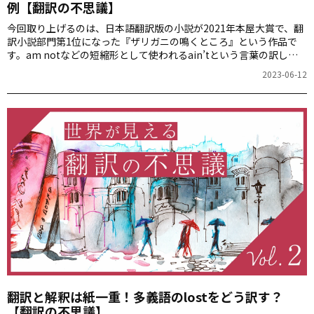
例【翻訳の不思議】
今回取り上げるのは、日本語翻訳版の小説が2021年本屋大賞で、翻
訳小説部門第1位になった『ザリガニの鳴くところ』という作品で
す。am notなどの短縮形として使われるain’tという言葉の訳し方
を、翻訳家の有好宏文さんが考察します。aren’tやisn’tという形は
2023-06-12
一般的なのに、なぜain’tは標準とならなかったのでしょうか。
翻訳と解釈は紙一重！多義語のlostをどう訳す？
【翻訳の不思議】