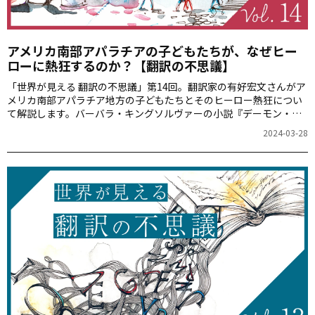
アメリカ南部アパラチアの子どもたちが、なぜヒー
ローに熱狂するのか？【翻訳の不思議】
「世界が見える 翻訳の不思議」第14回。翻訳家の有好宏文さんがア
メリカ南部アパラチア地方の子どもたちとそのヒーロー熱狂につい
て解説します。バーバラ・キングソルヴァーの小説『デーモン・カ
ッパーヘッド』を通して、なぜ彼らがヒーロー物語に強く惹かれる
2024-03-28
のか、そしてその背後にある社会的・文化的背景を探ります。「ヒ
ーローになる夢」は、どのようにして彼らの現実と結びついている
のでしょうか。