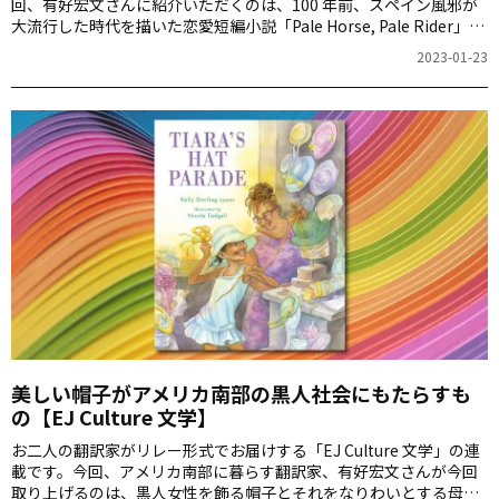
回、有好宏文さんに紹介いただくのは、100 年前、スペイン風邪が
大流行した時代を描いた恋愛短編小説「Pale Horse, Pale Rider」
（キャサリン・アン・ポーター 著）です。peopleとpersonsは、ど
2023-01-23
のように使い分けられるべきなのでしょうか。
美しい帽子がアメリカ南部の黒人社会にもたらすも
の【EJ Culture 文学】
お二人の翻訳家がリレー形式でお届けする「EJ Culture 文学」の連
載です。今回、アメリカ南部に暮らす翻訳家、有好宏文さんが今回
取り上げるのは、黒人女性を飾る帽子とそれをなりわいとする母子