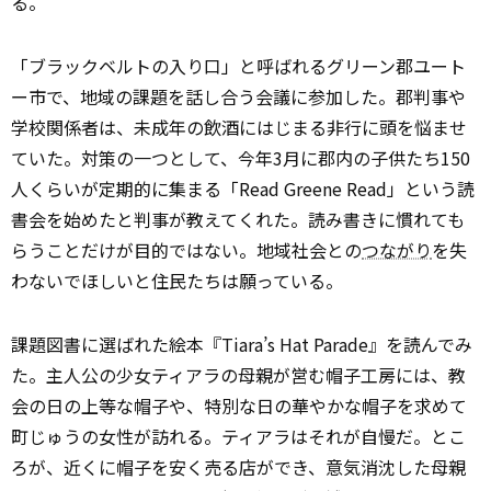
る。
「ブラックベルトの入り口」と呼ばれるグリーン郡ユート
ー市で、地域の課題を話し合う会議に参加した。郡判事や
学校関係者は、未成年の飲酒にはじまる非行に頭を悩ませ
ていた。対策の一つとして、今年3月に郡内の子供たち150
人くらいが定期的に集まる「Read Greene Read」という読
書会を始めたと判事が教えてくれた。読み書きに慣れても
らうことだけが目的ではない。地域社会との
つながり
を失
わないでほしいと住民たちは願っている。
課題図書に選ばれた絵本『Tiara’s Hat Parade』を読んでみ
た。主人公の少女ティアラの母親が営む帽子工房には、教
会の日の上等な帽子や、特別な日の華やかな帽子を求めて
町じゅうの女性が訪れる。ティアラはそれが自慢だ。とこ
ろが、近くに帽子を安く売る店ができ、意気消沈した母親