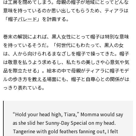
は工房を閉めてしまう。母親の帽子が地域にとってどんな
意味を持っているのか思い出してもらうため、ティアラは
「帽子
パレード
」を計画する。
巻末の解説によれば、黒人女性にとって帽子は特別な意味
を持っているそうだ。「何世代にもわたって、黒人の女
は、人から向けられるまなざしを帽子で操ってきた。帽子
は敬意を払うよう求めるし、私たちの美しさや心意気や気
品を際立たせる」。絵本の中で母親がティアラに帽子モデ
ルの歩き方を
教える
場面にも、帽子と自尊心との関係がは
っきり表れている。
“Hold your head high, Tiara,” Momma would say
as she slid her Sunny-Day Special on my head.
Tangerine with gold feathers fanning out, I felt