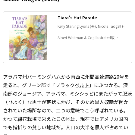
Tiara's Hat Parade
Kelly Starling Lyons (著), Nicole Tadgell (イ
ラスト)
Albert Whitman & Co; Illustrated版
(2020/4/1)
アラバマ州バーミングハムから南西に州間高速道路20号を
走ると、グリーン郡で「ブラック
ベルト
」にぶつかる。深
南部のジョージア、アラバマ、ミシシッピにまたがって肥沃
（ひよく）な黒土が帯状に伸び、そのため黒人奴隷が働か
されていた場所なので、二つの意味でこう呼ばれている。
かつて綿花栽培で栄えたこの地は、現在ではアメリカ国内
でも指折りの貧しい地域だ。人口の大半を黒人が占めてい