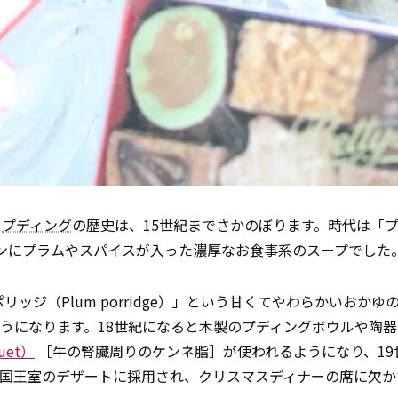
ス
プディング
の歴史は、15世紀までさかのぼります。時代は「
をメインにプラムやスパイスが入った濃厚なお食事系のスープでした
ッジ（Plum porridge）」という甘くてやわらかいおかゆ
うになります。18世紀になると木製のプディングボウルや陶器
uet）
［牛の腎臓周りのケンネ脂］が使われるようになり、19
英国王室のデザートに採用され、クリスマスディナーの席に欠か