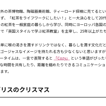
海外の茶博物館、陶磁器美術館、ティーロード探検に充てると
ず、「紅茶をライフワークにしたい！」と一大決心をして20
ての紅茶を一般
家庭
の暮らしから学び、同時にヨーロッパ各国
で「英国スタイルで学ぶ紅茶教室」を主宰し、25年以上がた
は単に喉の渇きを潤すドリンクではなく、暮らしを潤す文化だ
でゴージャスなイメージを持たれる方も少なくないと思いますが
ィータイムは、一言で表現すると
「Cozy」
という単語がぴった
切な時間を共有したり、距離を縮めたりできるコミュニケーショ
ます。
ギリスのクリスマス