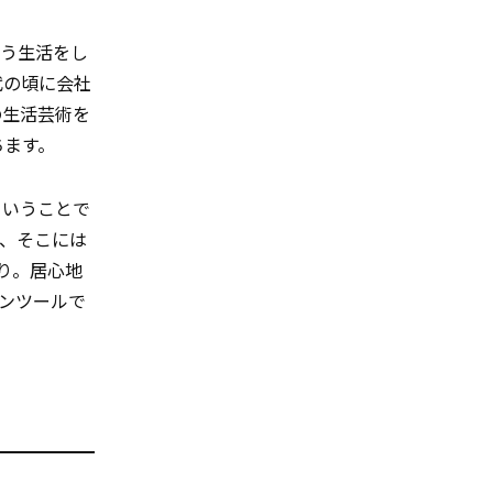
いう生活をし
代の頃に会社
の生活芸術を
ちます。
ということで
、そこには
り。居心地
ンツールで