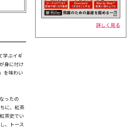
詳しく見る
て学ぶイギ
が身に付け
」を味わい
なったの
うちに、紅茶
、紅茶史でい
し、トース