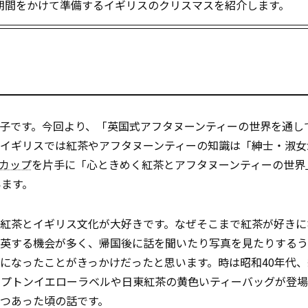
期間をかけて準備するイギリスのクリスマスを紹介します。
子です。今回より、「英国式アフタヌーンティーの世界を通し
。イギリスでは紅茶やアフタヌーンティーの知識は「紳士・淑女
カップ
を片手に「心ときめく紅茶とアフタヌーンティーの世界
います。
は紅茶とイギリス文化が大好きです。なぜそこまで紅茶が好きに
渡英する機会が多く、帰国後に話を聞いたり写真を見たりする
になったことがきっかけだったと思います。時は昭和40年代
リプトンイエローラベルや日東紅茶の黄色いティーバッグが登場
つあった頃の話です。