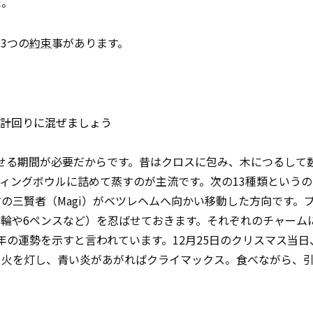
た。
3つの
約束
事があります。
計回りに混ぜましょう
せる期間が必要だからです。昔はクロスに包み、木につるして
ィングボウルに詰めて蒸すのが主流です。次の13種類という
の三賢者（Magi）がベツレヘムへ向かい移動した方向です。
輪や6ペンスなど）を忍ばせておきます。それぞれのチャーム
年の運勢を示すと言われています。12月25日のクリスマス当日
て火を灯し、青い炎があがればクライマックス。食べながら、