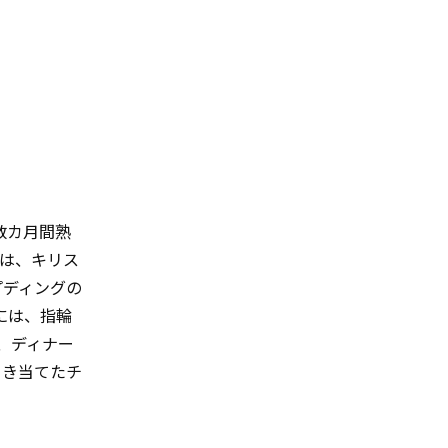
数カ月間熟
のは、キリス
プディングの
には、指輪
、ディナー
引き当てたチ