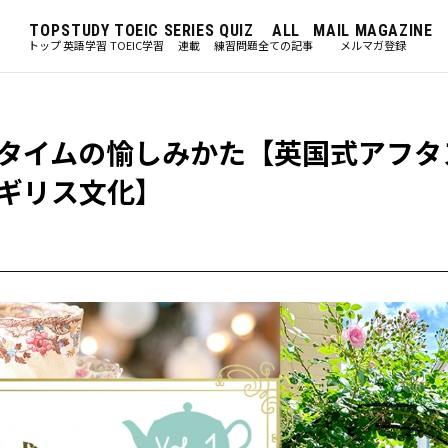
TOP
STUDY
TOEIC
SERIES
QUIZ
ALL
MAIL MAGAZINE
トップ
英語学習
TOEIC学習
連載
練習問題
全ての記事
メルマガ登録
タイムの愉しみかた【英国式アフタ
ギリス文化】