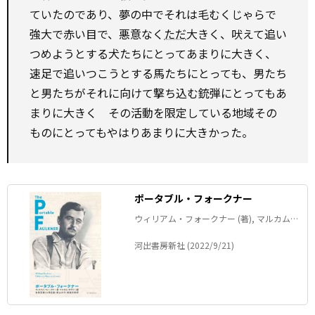
ていたのであり、夢の中でそれは毛むくじゃらで
強大で赤い目で、悪意なく
ただ
大きく、吠えて追い
つめようとする犬たちにとってあまりに大きく、
速足で追いつこうとする馬たちにとっても、男たち
と男たちがそれに向けて撃ち込む銃弾にとってもあ
まりに大きく その活動を限定している地域その
ものにとってもやはりあまりに大きかった。
ポータブル・フォークナー
ウィリアム・フォークナー (著), マルカム・
カウリー (編集), 池澤夏樹 (翻訳), 小野正嗣
(翻訳), 桐山大介 (翻訳), & 1 その他
河出書房新社 (2022/9/21)