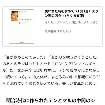
失われた時を求めて〈1 第1篇〉スワ
ン家のほうへ (ちくま文庫)
マルセル プルースト (著), Marcel Proust (原
名), 井上 究一郎 (翻訳)
筑摩書房 (1992/9/1)
「目がさめるのであった」「あかりを吹きけそうとした」
のあとのテンはもともとセミコロン（ポワンヴィルギュ
ル）だ。文が完全には切れずに、テンで緩やかにつながっ
て続いていく。この文体が、まどろみの中で意識がだらだ
らと流れていく感じを伝えている。
美しい
文章だと思う。
明治時代に作られたテンとマルの中間のシ