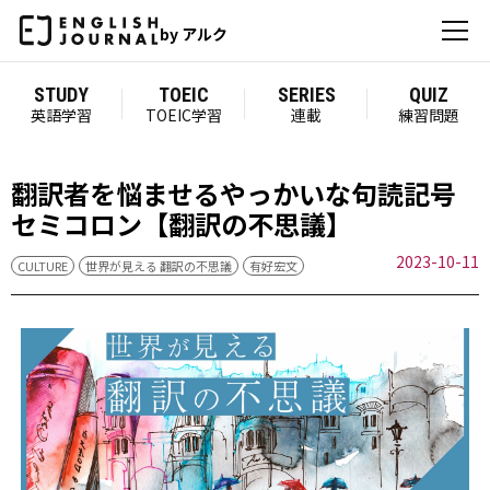
by アルク
STUDY
TOEIC
SERIES
QUIZ
英語学習
TOEIC学習
連載
練習問題
翻訳者を悩ませるやっかいな句読記号
セミコロン【翻訳の不思議】
2023-10-11
CULTURE
世界が見える 翻訳の不思議
有好宏文