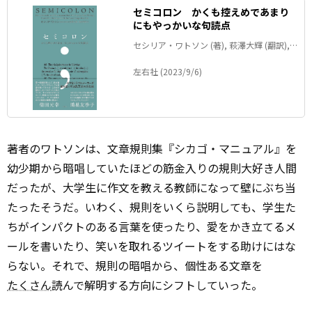
セミコロン かくも控えめであまり
にもやっかいな句読点
セシリア・ワトソン (著), 萩澤大輝 (翻訳),
倉林秀男 (翻訳)
左右社 (2023/9/6)
著者のワトソンは、文章規則集『シカゴ・マニュアル』を
幼少期から暗唱していたほどの筋金入りの規則大好き人間
だったが、大学生に作文を教える教師になって壁にぶち当
たったそうだ。いわく、規則をいくら説明しても、学生た
ちがインパクトのある言葉を使ったり、愛をかき立てるメ
ールを書いたり、笑いを取れるツイートをする助けにはな
らない。それで、規則の暗唱から、個性ある文章を
たくさん
読んで解明する方向にシフトしていった。