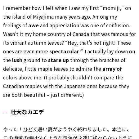
I remember how I felt when I saw my first “momiji,” on
the island of Miyajima many years ago. Among my
feelings of
awe
and appreciation was one of confusion.
Wasn’t it my home country of Canada that was famous for
its vibrant autumn leaves? “Hey, that’s not right! These
ones are even more
spectacular
!” I actually lay down on
the
lush
ground to
stare up
through the branches of
delicate, little maple leaves to admire the
array of
colors above me. (I probably shouldn’t compare the
Canadian maples with the Japanese ones because they
are both beautiful – just different.)
壮大なカエデ
やった！
ひどく
暑い夏がようやく終わりました。本当に、
この地域の焼け付くような気温が永遠に終わらないように