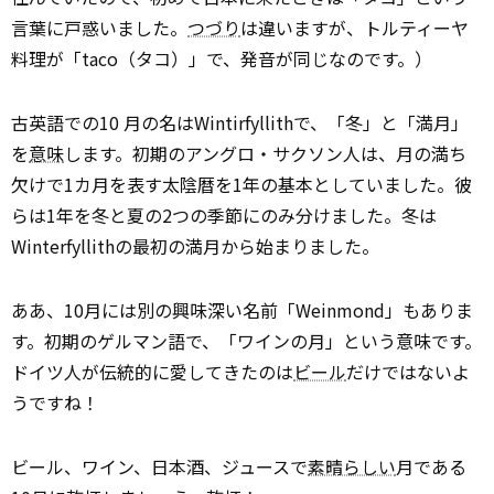
言葉に戸惑いました。
つづり
は違いますが、トルティーヤ
料理が「taco（タコ）」で、発音が同じなのです。）
古英語での10 月の名はWintirfyllithで、「冬」と「満月」
を
意味
します。初期のアングロ・サクソン人は、月の満ち
欠けで1カ月を表す太陰暦を1年の基本としていました。彼
らは1年を冬と夏の2つの季節にのみ分けました。冬は
Winterfyllithの最初の満月から始まりました。
ああ、10月には別の興味深い名前「Weinmond」もありま
す。初期のゲルマン語で、「ワインの月」という意味です。
ドイツ人が伝統的に愛してきたのは
ビール
だけではないよ
うですね！
ビール、ワイン、日本酒、ジュースで――
素晴らしい
月である