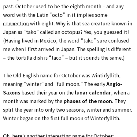
past. October used to be the eighth month – and any
word with the Latin “octo” in it implies some
connection
with eight. Why is that sea creature known in
Japan as “tako” called an octopus? Yes, you guessed it!
(Having lived in Mexico, the word “tako” sure confused
me when I first arrived in Japan. The spelling is different
– the tortilla dish is “taco” – but it sounds the same.)
The Old English name for October was Wintirfyllith,
meaning “winter” and “full moon.” The early
Anglo-
Saxons
based their year on the
lunar calendar
, when a
month was marked by the
phases of the moon
. They
split the year into only two seasons, winter and summer.
Winter began on the first full moon of Winterfyllith.
Oh, here’s another interesting name for October: