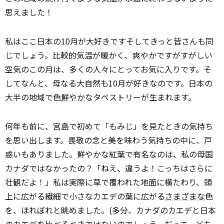
思えました！
私はここ日本の10月が大好きです――そしてきっと皆さんも同
じでしょう。比較的気温が暖かく、爽やかですがすがしい
空気のこの月は、多くの人々にとってお気に入りです。そ
してなんと、母なる大自然も10月が好きなのです。日本の
大半の地域で色
鮮やか
なタペストリーが生まれます。
何年も前に、宮島で初めて「もみじ」を見たときの気持ち
を思い出します。畏敬の念と美を味わう気持ちの中に、戸
惑いもありました。鮮やかな紅葉で有名なのは、私の母国
カナダではなかったの？「ねえ、違うよ！こっちはさらに
壮観だよ！」私は実際に草で覆われた地面に横たわり、頭
上に広がる繊細で小さなカエデの葉に広がる
さまざまな
色
を、ほれぼれと眺めました。(多分、カナダのカエデと日本