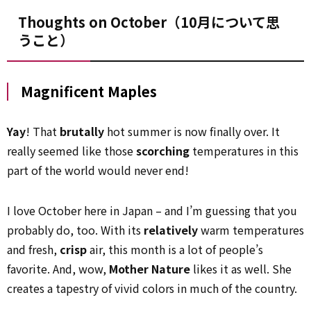
Thoughts on October（10月について思
うこと）
Magnificent Maples
Yay
! That
brutally
hot summer is now finally over. It
really seemed like those
scorching
temperatures in this
part of the world would never end!
I love October here in Japan – and I’m guessing that you
probably do, too. With its
relatively
warm temperatures
and fresh,
crisp
air, this month is a lot of people’s
favorite. And, wow,
Mother Nature
likes it as well. She
creates a tapestry of vivid colors in much of the country.