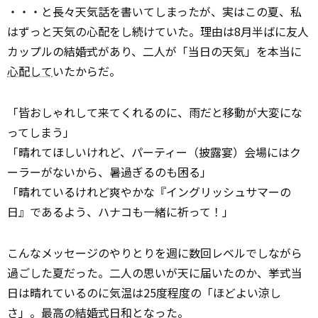
・・・と長々天気話を書いてしまったが、実はこの夏、私
はずっと天気の心配をし続けていた。理由は8月半ばに友人
カップルの結婚式があり、二人が「当日の天気」を本当に
心配して
いたからだ。
「皆おしゃれして来てくれるのに、雨だと移動が大変にな
ってしまう」
「晴れてほしいけれど、パーティー（披露宴）会場にはク
ーラーがないから、暑過ぎるのも困る」
「晴れているけれど爽やかな『イングリッシュサマーの
日』であるよう、ハナコも一緒に祈って！」
こんなメッセージのやりとりを週に数回レベルでしながら
過ごした夏だった。二人の思いが天に届いたのか、挙式当
日は晴れているのに気温は25度程度の「ほどよい涼し
さ」。最高の
結婚
式日和となった。