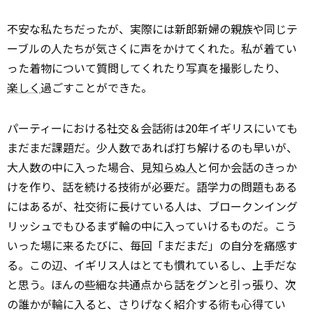
不安な私たちだったが、実際には新郎新婦の親族や同じテ
ーブルの人たちが気さくに声をかけてくれた。私が着てい
った着物について質問してくれたり写真を撮影したり、
楽しく
過ごすことができた。
パーティーにおける社交＆会話術は20年イギリスにいても
まだまだ課題だ。少人数であれば打ち解けるのも早いが、
大人数の中に入った場合、
見知らぬ人
と何か会話のきっか
けを作り、話を続ける技術が必要だ。語学力の問題もある
にはあるが、社交術に長けている人は、ブロークンイング
リッシュでもひるまず輪の中に入っていけるものだ。こう
いった場に来るたびに、毎回「まだまだ」の自分を痛感す
る。この辺、イギリス人はとても慣れているし、上手だな
と思う。ほんの些細な共通点から話をグンと引っ張り、次
の誰かが輪に入ると、さりげなく紹介する術も心得てい