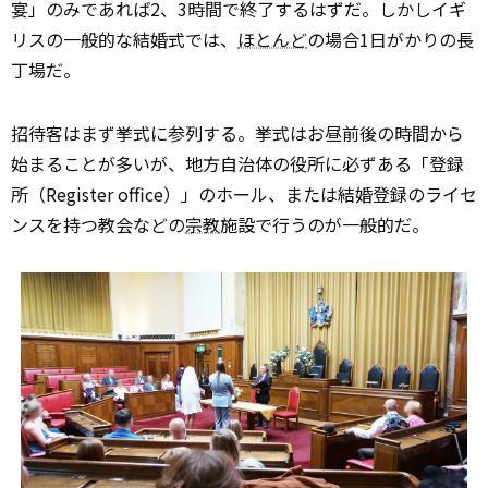
宴」のみであれば2、3時間で終了するはずだ。しかしイギ
リスの一般的な結婚式では、
ほとんど
の場合1日がかりの長
丁場だ。
招待客はまず挙式に参列する。挙式はお昼前後の時間から
始まることが多いが、地方自治体の役所に必ずある「登録
所（Register office）」のホール、または結婚登録のライセ
ンスを持つ教会などの
宗教
施設で行うのが一般的だ。