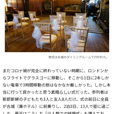
挙式はお城のダイニングルームで行われた。
まだコロナ禍が完全に終わっていない時期に、ロンドンか
らフライトでグラスゴーに移動し、そこから1日に2本しか
ない電車で3時間移動の旅はなかなか厳しかった。しかし本
当に行って良かったと思う
素晴らしい
式だった。参列者は
新郎新婦の子どもたち3人と友人8人だけ。式の前日に全員
が古城（兼ホテル）に前乗りし、2泊3日、13人で密に過ご
した。最近はこうした「少人数での結婚式」も増えてお