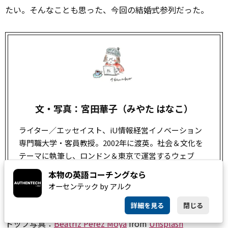
たい。そんなことも思った、今回の結婚式参列だった。
文・写真：宮田華子（みやた はなこ）
ライター／エッセイスト、iU情報経営イノベーション
専門職大学・客員教授。2002年に渡英。社会＆文化を
テーマに執筆し、ロンドン＆東京で運営するウェブ
マガジン
「matka（マトカ）」でも、一筋縄ではいか
本物の英語コーチングなら
ないイギリス生活についてつづっている。
オーセンテック by アルク
詳細を見る
閉じる
トップ写真：
Beatriz Pérez Moya
from
Unsplash