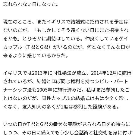
忘れられない日になった。
現在のところ、またイギリスで結婚式に招待される予定は
ないのだが、「もしかしてそう遠くない日にまた招待され
るかも」とひそかに
期待
はしている。仲良くしているゲイ
カップル（T君とG君）がいるのだが、何となくそんな日が
来るように感じているからだ。
イギリスでは2013年に同性婚法が成立、2014年12月に施行
されているが、結婚とほぼ同じ権利を持つシビル・パート
ナーシップ法も2005年に施行済みだ。私は
まだ
参列したこ
とはないのだが、同性カップルの結婚式はもはや全く珍し
くなく、友人知人の多くが1度は参列した経験がある。
いつの日かT君とG君の幸せな笑顔が見られる日を心待ちに
しつつ、その日に備えてもう少し
会話
術と社交術を身に付け