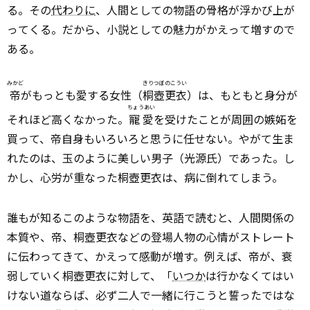
る。その
代わりに
、人間としての物語の骨格が浮かび上が
ってくる。だから、小説としての魅力がかえって増すので
ある。
みかど
きりつぼのこうい
帝
がもっとも愛する女性（
桐壺更衣
）は、もともと身分が
ちょうあい
それほど高くなかった。
寵愛
を受けたことが周囲の嫉妬を
買って、帝自身もいろいろと思うに任せない。やがて生ま
れたのは、玉のように美しい男子（光源氏）であった。し
かし、心労が重なった桐壺更衣は、病に倒れてしまう。
誰もが知るこのような物語を、英語で読むと、人間関係の
本質や、帝、桐壺更衣などの登場人物の心情がストレート
に伝わってきて、かえって感動が増す。例えば、帝が、衰
弱していく桐壺更衣に対して、「
いつか
は行かなくてはい
けない道ならば、必ず二人で一緒に行こうと誓ったではな