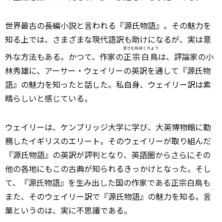
世界最古の長編小説と言われる『源氏物語』。その魅力を
知る上では、さまざまな現代語訳も助けになるが、実は意
まさむねはくちょう
外な方法もある。かつて、作家の
正宗白鳥
は、評論家の小
林秀雄に、アーサー・ウェイリーの英訳を通して『源氏物
語』の魅力を知ったと話した。私自身、ウェイリー訳は素
晴らしいと感じている。
ウェイリーは、ケンブリッジ大学に学び、大英博物館に勤
務したイギリスのエリート。そのウェイリーが取り組んだ
『源氏物語』の英訳が評判となり、英語圏から
さらに
その
他の各地にもこの古典が知られるきっかけとなった。そし
て、『源氏物語』を生み出した国の作家である正宗白鳥も
また、そのウェイリー訳で『源氏物語』の魅力を知る。言
葉というのは、実に不思議である。