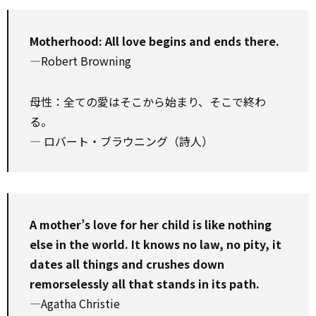
Motherhood: All love begins and ends there.
—Robert Browning
母性：全ての愛はそこから始まり、そこで終わ
る。
― ロバート・ブラウニング（詩人）
A mother’s love for her child is like nothing
else in the world. It knows no law, no pity, it
dates all things and crushes down
remorselessly all that stands in its path.
—Agatha Christie