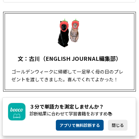
文：古川（ENGLISH JOURNAL編集部）
ゴールデンウィークに帰郷して一足早く母の日のプレ
ゼントを渡してきました。喜んでくれてよかった！
３分で単語力を測定しませんか？
boocoで読める！アルクの新刊、続々登場
診断結果に合わせて学習書籍をおすすめ📚
アプリで無料診断する
閉じる
語学アプリ「
booco
」なら、アルクのベストセラー書籍200