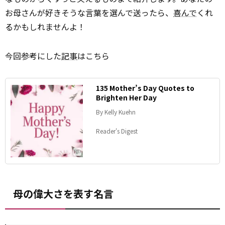
お母さんが好きそうな言葉を選んで送ったら、
喜んで
くれ
るかもしれませんよ！
今回参考にした
記事
はこちら
135 Mother’s Day Quotes to
Brighten Her Day
By Kelly Kuehn
Reader's Digest
母の偉大さを表す名言