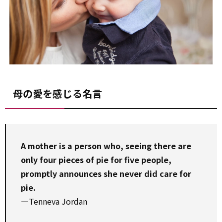
母の愛を感じる名言
A mother is a person who, seeing there are
only four pieces of pie for five people,
promptly announces she never did care for
pie.
—Tenneva Jordan