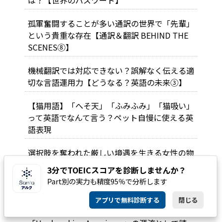
は？【世界のバズワード】
孤軍奮闘することが多い通訳の世界で「先輩」
という貴重な存在【通訳＆翻訳 BEHIND THE
SCENES⑧】
機械翻訳では対応できない？誤解なく伝える適
切な言語運用力【どうなる？英語の未来③】
【猫用語】「へそ天」「ふみふみ」「猫吸い」
って英語でなんて言う？ペット自慢に使える英
語表現
選択肢を奪われた厳しい境遇を生きる女性の物
語【EJ Culture文学】
3分でTOEICスコアを診断しませんか？
Part別の実力も精度95％で分析します
世界で活躍するための鍵、教養としての紅茶＆
マナー 1【英国式アフタヌーンティー】
アプリで無料診断する
閉じる