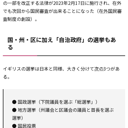
の一部を改正する法律が2023年2月17日に施行され、在外
でも次回から国民審査が出来ることになった（在
外国
民審
査制度の創設）。
国・州・区に加え「自治政府」の選挙もあ
る
イギリスの選挙は日本と同様、大きく分けて
次の
3つがあ
る。
● 国政選挙（下院議員を選ぶ「総選挙」）
● 地方選挙（州議会と区議会の議員と首長を選ぶ
選挙）
● 国民投票