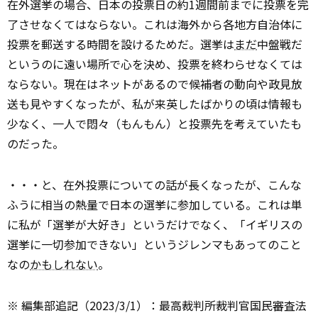
在外選挙の場合、日本の投票日の約1週間前までに投票を完
了させなくてはならない。これは海外から各地方自治体に
投票を郵送する時間を設けるためだ。選挙は
まだ
中盤戦だ
というのに遠い場所で心を決め、投票を終わらせなくては
ならない。現在はネットがあるので候補者の動向や政見放
送も見やすくなったが、私が来英したばかりの頃は情報も
少なく、一人で悶々（もんもん）と投票先を考えていたも
のだった。
・・・と、在外投票についての話が長くなったが、こんな
ふうに相当の熱量で日本の選挙に参加している。これは単
に私が「選挙が大好き」というだけでなく、「イギリスの
選挙に一切参加できない」というジレンマもあってのこと
なの
かもしれない
。
※ 編集部追記（2023/3/1）：最高裁判所裁判官国民審査法