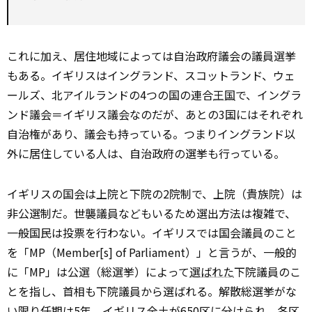
これに加え、居住地域によっては自治政府議会の議員選挙
もある。イギリスはイングランド、スコットランド、ウェ
ールズ、北アイルランドの4つの国の連合
王国
で、イングラ
ンド議会＝イギリス議会なのだが、あとの3国にはそれぞれ
自治権があり、議会も持っている。つまりイングランド以
外に居住している人は、自治政府の選挙も行っている。
イギリスの国会は上院と下院の2院制で、上院（貴族院）は
非公選制だ。世襲議員などもいるため選出方法は複雑で、
一般国民は投票を行わない。イギリスでは国会議員のこと
を「MP（Member[s] of Parliament）」と言うが、一般的
に「MP」は公選（総選挙）によって
選ばれた
下院議員のこ
とを指し、首相も下院議員から選ばれる。解散総選挙がな
い限り任期は5年。イギリス全土が650区に分けられ、各区