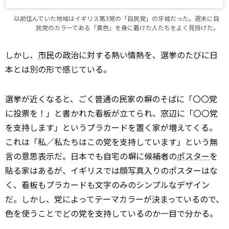
以前住んでいた地域はイギリス第3党の「自民党」の牙城だった。週末に自
民党のカラーである「黄色」を身に着けた人たちをよく見掛けた。
しかし、
市民
の政治に対する熱い情熱を、選挙のたびに日
本とは別の形で感じている。
選挙が近くなると、ごく普通の民家の塀のそばに「〇〇党
に投票を！」と書かれた看板が立てられ、窓辺に「〇〇党
を支持します」というプラカードを置く家が増えてくる。
これは「私／私たちはこの党を支持しています」という無
言の意思表示だ。日本でも自宅の塀に候補者の
ポスター
を
貼る家はあるが、イギリスでは顔写真入りのポスターはな
く、看板もプラカードも文字のみのシンプルなデザイン
だ。しかし、党によってテーマカラーが決まっているので、
色を使うことでどの党を支持しているのか一目で分かる。