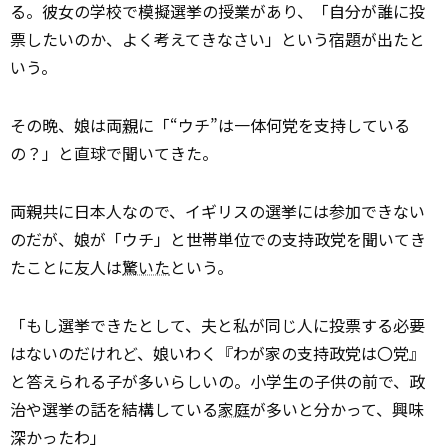
る。彼女の学校で模擬選挙の授業があり、「自分が誰に投
票したいのか、よく考えてきなさい」という宿題が出たと
いう。
その晩、娘は両
親
に「“ウチ”は一体何党を支持している
の？」と直球で聞いてきた。
両親共に日本人なので、イギリスの選挙には参加できない
のだが、娘が「ウチ」と世帯単位での支持政党を聞いてき
たことに友人は
驚いた
という。
「もし選挙できたとして、夫と私が同じ人に投票する必要
はないのだけれど、娘いわく『わが家の支持政党は〇党』
と答えられる子が多いらしいの。小学生の子供の前で、政
治や選挙の話を結構している
家庭
が多いと分かって、興味
深かったわ」