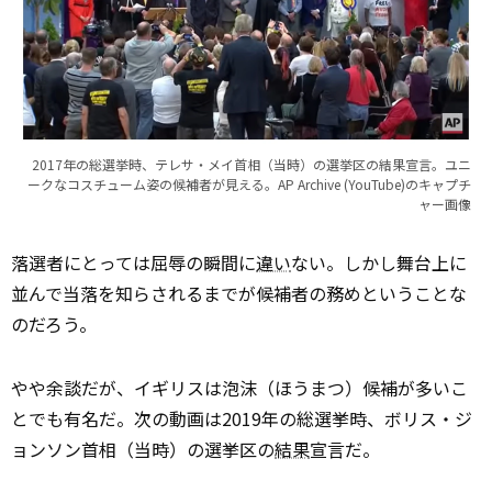
2017年の総選挙時、テレサ・メイ首相（当時）の選挙区の結果宣言。ユニ
ークなコスチューム姿の候補者が見える。
AP Archive (YouTube)
のキャプチ
ャー画像
落選者にとっては屈辱の瞬間に
違い
ない。しかし舞台上に
並んで当落を知らされるまでが候補者の務めということな
のだろう。
やや余談だが、イギリスは泡沫（ほうまつ）候補が多いこ
とでも有名だ。次の動画は2019年の総選挙時、ボリス・ジ
ョンソン首相（当時）の選挙区の
結果
宣言だ。