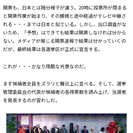
開票も、日本とは随分様子が違う。20時に投票所が閉まる
と開票作業が始まり、その模様と途中経過がテレビ中継さ
れる・・・までは日本と
似ている
。しかし、出口調査がな
いため、「予想」はできても結果は開票しなければ分から
ない。メディアが報じる開票速報で結果は分かっていくの
だが、最終結果は各選挙区が正式に宣言する。
これが・・・
かなり
残酷な光景なのだ。
まず候補者全員をズラリと舞台上に並べる。そして、選挙
管理
委員会
の代表が候補者の各得票数を読み上げ、当選者
を発表するのが習わしだ。