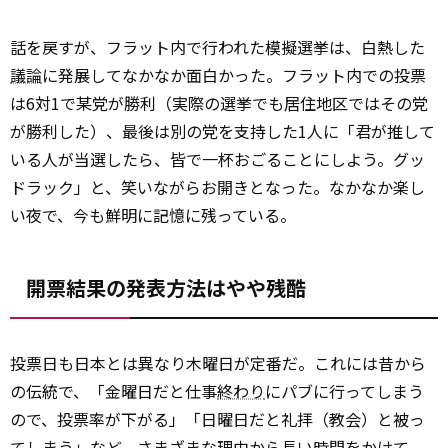
話を戻すが、フラット内で行われた模擬選挙は、白熱した
議論
に発展してなかなか面白かった。フラット内での投票
は6対1で某党が勝利（実際の選挙でも居住地区ではその党
が勝利した）、最後は別の党を支持した1人に「君が推して
いる人が当選したら、皆で一杯おごることにしよう。グッ
ドラック」と、笑いながらお開きとなった。なかなか楽し
い夜で、今も鮮明に記憶に残っている。
開票結果の発表方法はやや残酷
投票日も日本とは異なり木曜日が定番だ。これには昔から
の伝統で、「金曜日だと仕事
終わり
にパブに行ってしまう
ので、投票率が下がる」「日曜日だと礼拝（教会）と被っ
てしまう」など、さまざまな理由から長い時間をかけて