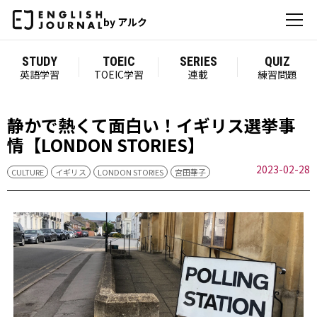
by アルク
STUDY
TOEIC
SERIES
QUIZ
英語学習
TOEIC学習
連載
練習問題
静かで熱くて面白い！イギリス選挙事
情【LONDON STORIES】
2023-02-28
CULTURE
イギリス
LONDON STORIES
宮田華子