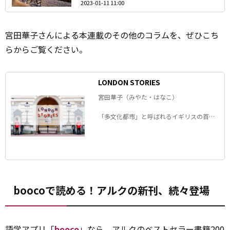
2023-01-11 11:00
宮田華子さんによる本
連載
のその他のコラムを、ぜひこち
らからご覧ください。
LONDON STORIES
宮田華子（みやた・はなこ）
「多文化都市」と呼ばれるイギリスの首都
ロンドン。 この街で20 年以上暮らす宮田華
子さんが 日々の雑感や発見をリアルに語り
ます。
boocoで読める！アルクの新刊、続々登場
語学アプリ「
booco
」なら、アルクのベストセラー書籍200