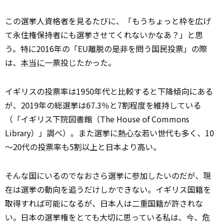
この選挙人資格者を見るたびに、「もうちょっと枠を広げ
て永住権保持者にも選挙させてくれないかなあ？」と思
う。特に2016年の「EU離脱の是非を問う国民投票」の際
は、
本当に
一票投じたかった。
イギリスの投票率は1950年代と比較すると下降傾向にある
が、2019年の総選挙は67.3％と7割程度を維持している
（「イギリス下院図書館（The House of Commons
Library）」調べ）。また選挙に
熱心な
若い世代も多く、10
～20代の投票率も5割以上と日本より高い。
そんな国にいるのでなおさら選挙に参加したいのだが、現
在は選挙の動向を追うだけしかできない。イギリス国籍を
取得すれば可能になるが、日本人は二重国籍が許されな
い。日本の選挙権をとても大切に思っている私は、今、危