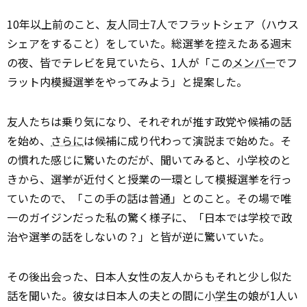
10年以上前のこと、友人同士7人でフラットシェア（ハウス
シェアをすること）をしていた。総選挙を控えたある週末
の夜、皆でテレビを見ていたら、1人が「この
メンバー
でフ
ラット内模擬選挙をやってみよう」と提案した。
友人たちは乗り気になり、それぞれが推す政党や候補の話
を始め、
さらに
は候補に成り代わって演説まで始めた。そ
の慣れた感じに驚いたのだが、聞いてみると、小学校のと
きから、選挙が近付くと授業の一環として模擬選挙を行っ
ていたので、「この手の話は普通」とのこと。その場で唯
一のガイジンだった私の驚く様子に、「日本では学校で政
治や選挙の話をしないの？」と皆が逆に驚いていた。
その後出会った、日本人女性の友人からもそれと少し似た
話を聞いた。彼女は日本人の夫との間に小
学生
の娘が1人い