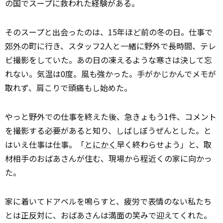
の国でスープに救われた経験がある。
そのスープと出会ったのは、15年ほど前の冬の日。仕事で
郊外
の町に行き、スタッフ2人と一緒に野外で長時間、テレ
ビ撮影をしていた。あの日の凍えるような寒さは決して忘
れない。気温は0度。風も強かった。手がかじかんでメモが
取れず、肩こりで頭痛もし始めた。
やっと野外での仕事を終えた後、急きょもう1件、コメント
を撮影する必要があると知り、しばしぼうぜんとした。と
はいえ仕事は仕事。「
とにかく
早く終わらせよう」と、取
材相手のおばあさんが住む、現場から程近くの家に向かっ
た。
家に着いてドアベルを鳴らすと、疲労で表情のない私たち
とは正反対に、おばあさんは満面の笑みで迎えてくれた。