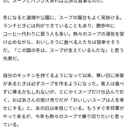
の。スープとパンさえあれば立派な食事なのだ。
冬になると道端や公園に、スープの屋台もよく見掛ける。
ランチどきには列ができていることもあり、散歩中に
コーヒー
代わりに買う人も多い。熱々のスープの湯気を受
け止めながら、おいしそうに食べる人たちは皆幸せそう
だ。「この国の冬は、スープが支えているんだな」と思う
光景だ。
自分のキッチンを持てるようになって以来、寒い日に来客
があるときは必ずスープを作るようになった。客人は食べ
ずに帰る
かもしれない
が、とにかくスープだけ仕込んでお
く。おばあさんの受け売りだが「おいしいスープは人を幸
せにする」と、あの日以来信じている。もうすぐ冬将軍が
やって来るが、今年も熱々のスープで乗り切りたいと思っ
ている。