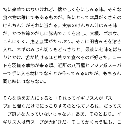
特に豪華ではないけれど、懐かしく心にしみる味。そんな
食べ物は誰にでもあるものだ。私にとっては具だくさんの
けんちん汁がそれに当たる。実家のけんちん汁はみそ味
だ。かつお節のだしに豚肉でこくを出し、大根、ゴボウ、
こんにゃく、
キノコ
類がたっぷり。そこに田舎みそを溶き
入れ、ネギのみじん切りもどっさりと。最後に七味をぱら
りとかけ、舌が焼けるほど熱々で食べるのが好きだ。コー
トを羽織る季節が来る頃、近所の八百屋とアジア系スーパ
ーで手に入る材料でなんとか作ってみるのだが、もちろん
同じ味にはならない。
そんな話を友人にすると「それってイギリス人が『スー
プ』と聞くだけでにっこりするのと
似ている
ね、だってス
ープ嫌いな人っていないじゃない」――ああ、そのとおり。イ
ギリス人は皆スープが大好きだ。そしてかく言う私も、こ