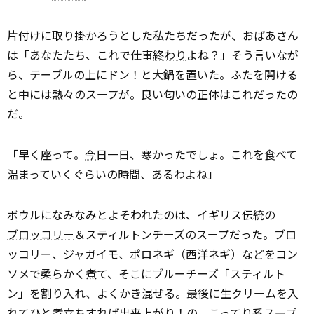
片付けに取り掛かろうとした私たちだったが、おばあさん
は「あなたたち、これで仕事
終わり
よね？」――そう言いなが
ら、テーブルの上にドン！と大鍋を置いた。ふたを開ける
と中には熱々のスープが。良い匂いの正体はこれだったの
だ。
「早く座って。
今
日一日、寒かったでしょ。これを食べて
温まっていくぐらいの時間、あるわよね」
ボウルになみなみとよそわれたのは、イギリス伝統の
ブロッコリー
＆スティルトンチーズのスープだった。ブロ
ッコリー、ジャガイモ、ポロネギ（西洋ネギ）などをコン
ソメで柔らかく煮て、そこにブルーチーズ「スティルト
ン」を割り入れ、よくかき混ぜる。最後に生クリームを入
れてひと煮立ちすれば出来上がり！の、こってり系スープ