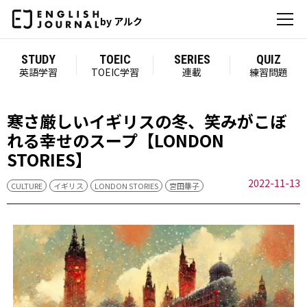
by アルク
STUDY
TOEIC
SERIES
QUIZ
英語学習
TOEIC学習
連載
練習問題
寒さ厳しいイギリスの冬、笑みがこぼ
れる幸せのスープ【LONDON
STORIES】
2022-11-13
CULTURE
イギリス
LONDON STORIES
宮田華子