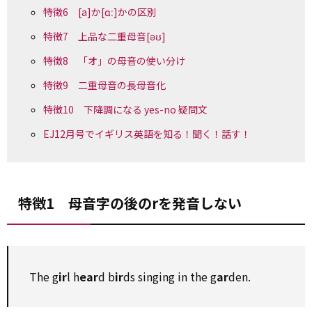
特徴6 [a]か[ɑː]かの区別
特徴7 上品な二重母音[əʊ]
特徴8 「オ」の母音の使い分け
特徴9 二重母音の長母音化
特徴10 下降調になる yes-no 疑問文
EJ12月号でイギリス英語を知る！聞く！話す！
特徴1 母音字の後のrを発音しない
The g
ir
l h
ear
d b
ir
ds singing in the g
ar
den.