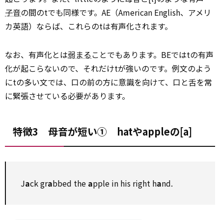
子音
の間のtでも同様です。AE（American English、アメリ
カ英語）ならば、これらのtは有声化されます。
なお、有声化とは
弱まる
ことでもあります。BEではtの有声
化が起こらないので、それだけtが強いのです。例文のよう
にtの多い文では、口の前の方に意識を向けて、口と舌を常
に緊張させている必要があります。
特徴3 母音が短い① hatやappleの[a]
J
a
ck gr
a
bbed the
a
pple in his right h
a
nd.