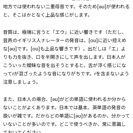
地方では使われない二重母音です。そのため[əʊ]が使われる
と、そこはかとなく
上品
な感じがします。
音質は、極端に言うと「エウ」に近い響きです（ただし、
音声
のイギリス人ナレーターの発音は、[oʊ]に近い控えめ
な[əʊ]です。[oʊ]も上品な響きです）。出だしは「エ」よ
りも力を抜き、口を半開きにして声を出します。日本人が
こういった曖昧な音を出そうとすると、舌が浮く感じにな
ってrが混ざったような音になりがちです。rを含まないよう
注意しましょう。
また、日本人の場合、[əʊ]がどの単語に使われるか分から
ないことがよくあります。日本では
基本
、英単語の発音の
扱いが雑です。だからどの単語に[əʊ]があるのか、分かって
いないことが多いのです。どこで使うべきか、常に意識し
ておいてください。