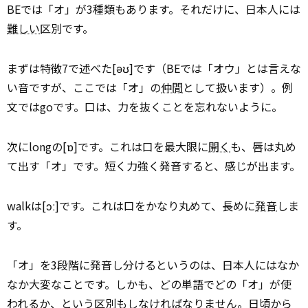
BEでは「オ」が3種類もあります。それだけに、日本人には
難しい
区別です。
まずは特徴7で述べた[əʊ]です（BEでは「オウ」とは言えな
い音ですが、ここでは「オ」の
仲間
として扱います）。例
文ではgoです。口は、力を抜くことを忘れないように。
次にlongの[ɒ]です。これは口を最大限に
開く
も、唇は丸め
て出す「オ」です。短く力強く発音すると、感じが出ます。
walkは[ɔː]です。これは口をかなり丸めて、長めに
発音
しま
す。
「オ」を3段階に発音し分けるというのは、日本人にはなか
なか大変なことです。しかも、どの単語でどの「オ」が使
われるか、という区別もしなければなりません。日頃から