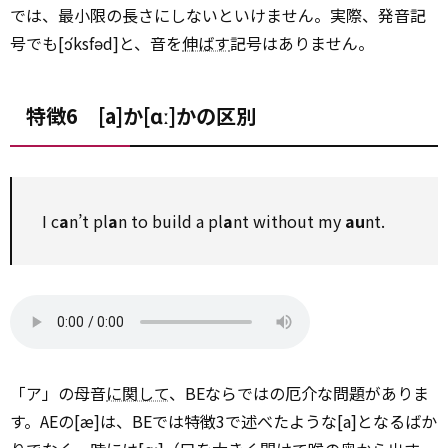
では、最小限の長さにしないといけません。実際、発音記
号でも[ɔ́ksfəd]と、音を
伸ばす
記号はありません。
特徴6 [a]か[ɑː]かの区別
I c
a
n’t pl
a
n to build a pl
a
nt without my
au
nt.
「ア」の母音
に関して
、BEならではの厄介な問題がありま
す。AEの[æ]は、BEでは特徴3で述べたような[a]となるばか