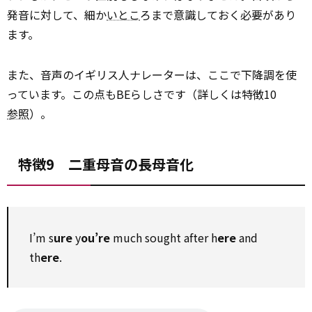
発音に対して、細か
いとこ
ろまで意識しておく必要があり
ます。
また、音声のイギリス人ナレーターは、ここで下降調を使
っています。この点もBEらしさです（詳しくは特徴10
参照
）。
特徴9 二重母音の長母音化
I’m s
ure
y
ou’re
much sought after h
ere
and
th
ere
.