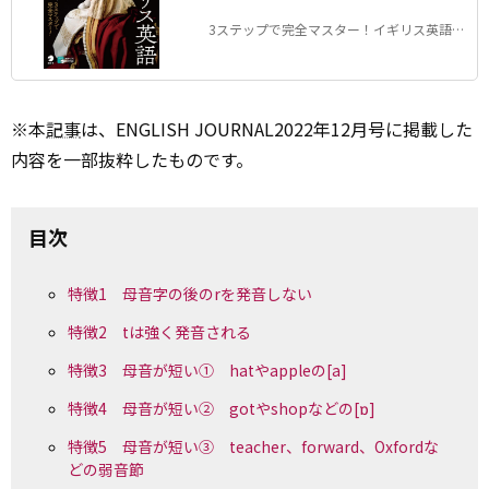
3ステップで完全マスター！イギリス英語教
本 保存版
※本
記事
は、ENGLISH JOURNAL2022年12月号に掲載した
内容を一部抜粋したものです。
目次
特徴1 母音字の後のrを発音しない
特徴2 tは強く発音される
特徴3 母音が短い① hatやappleの[a]
特徴4 母音が短い② gotやshopなどの[ɒ]
特徴5 母音が短い③ teacher、forward、Oxfordな
どの弱音節