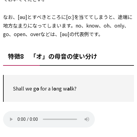
なお、[əʊ]とすべきところに[oː]を当ててしまうと、途端に
地方
なまり
になってしまいます。no、know、oh、only、
go、open、overなどは、[əʊ]の代表例です。
特徴8 「オ」の母音の使い分け
Shall we g
o
for a l
o
ng w
al
k?