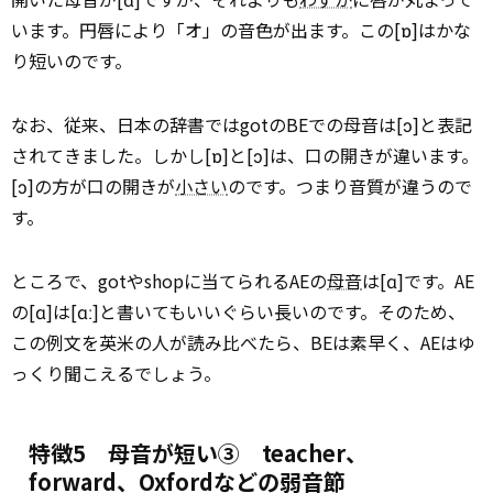
います。円唇により「オ」の音色が出ます。この[ɒ]はかな
り短いのです。
なお、従来、日本の辞書ではgotのBEでの母音は[ɔ]と表記
されてきました。しかし[ɒ]と[ɔ]は、口の開きが違います。
[ɔ]の方が口の開きが
小さい
のです。つまり音質が違うので
す。
ところで、gotやshopに当てられるAEの
母音
は[ɑ]です。AE
の[ɑ]は[ɑː]と書いてもいいぐらい長いのです。そのため、
この例文を英米の人が読み比べたら、BEは素早く、AEはゆ
っくり聞こえるでしょう。
特徴5 母音が短い③ teacher、
forward、Oxfordなどの弱音節