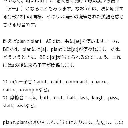
りでなく、時には[ɑː]（口を大きく開けて喉の奥から出す
「アー」）となることもあります。なお[ɑː]は、次に紹介す
る特徴7の[əʊ]同様、イギリス南部の洗練された英語を感じ
させる母音です。
例
えばplanとplant。AEでは、共に[æ]を使います。一方、
BEでは、planには[a]、plantには[ɑː]が使われます。では、
どういうときに、BEで[ɑː]が当てられるのでしょう。これ
にはaの後に来る子音が関係します。
1）m/n＋子音：aunt、can’t、command、chance、
dance、exampleなど。
2）摩擦音：ask、bath、cast、half、last、laugh、pass、
staff、vastなど。
planとplantの違いもこれに当てはまります。
ただ
し、この