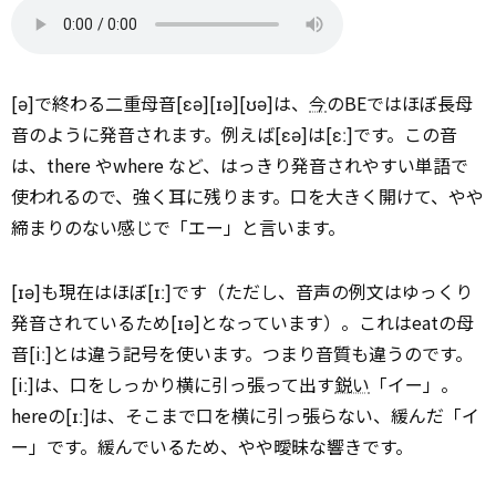
[ə]で終わる二重母音[ɛə][ɪə][ʊə]は、
今
のBEではほぼ長母
音のように発音されます。例えば[ɛə]は[ɛː]です。この音
は、there やwhere など、はっきり発音されやすい単語で
使われるので、強く耳に残ります。口を大きく開けて、やや
締まりのない感じで「エー」と言います。
[ɪə]も現在はほぼ[ɪː]です（ただし、音声の例文はゆっくり
発音されているため[ɪə]となっています）。これはeatの母
音[iː]とは違う記号を使います。つまり音質も違うのです。
[iː]は、口をしっかり横に引っ張って出す
鋭い
「イー」。
hereの[ɪː]は、そこまで口を横に引っ張らない、緩んだ「イ
ー」です。緩んでいるため、やや曖昧な響きです。