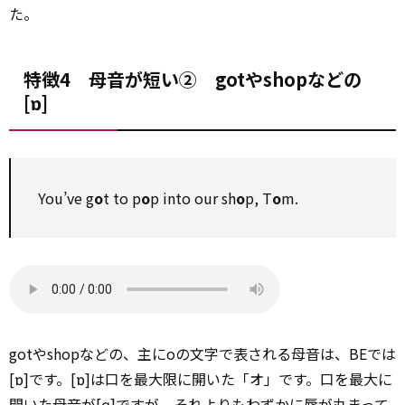
た。
特徴4 母音が短い② gotやshopなどの
[ɒ]
You’ve g
o
t to p
o
p into our sh
o
p, T
o
m.
gotやshopなどの、主にoの文字で表される母音は、BEでは
[ɒ]です。[ɒ]は口を最大限に開いた「オ」です。口を最大に
開いた母音が[ɑ]ですが、それよりも
わずか
に唇が丸まって