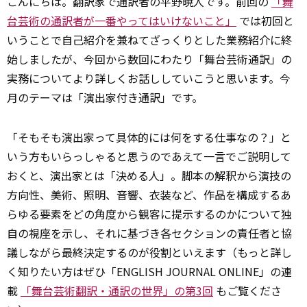
こんにちは。翻訳家で通訳者の平野暁人です。前回の
「舞
台芸術の通訳者が一番やってはいけないこと」
では初回と
いうことで自己紹介を兼ねてざっくりとした業務紹介に終
始しましたが、今回から数回にわたり「舞台芸術通訳」の
実務についてより詳しくお話ししていこうと思います。今
月のテーマは「演出家付き通訳」です。
「そもそも演出家って具体的には何をする仕事なの？」と
いう方もいらっしゃると思うのであえて一言でご説明して
おくと、演出家とは「決める人」。脚本の解釈から演技の
方向性、美術、照明、音響、衣装など、作品を構成するあ
らゆる要素をどの角度から観客に提示するのかについて独
自の視座を示し、それに基づき各セクションの責任者と協
議しながら最終決定するのが役割といえます（もっと詳し
く知りたい方はぜひ「ENGLISH JOURNAL ONLINE」の連
載
「舞台芸術翻訳・通訳の世界」の第3回
もご覧くださ