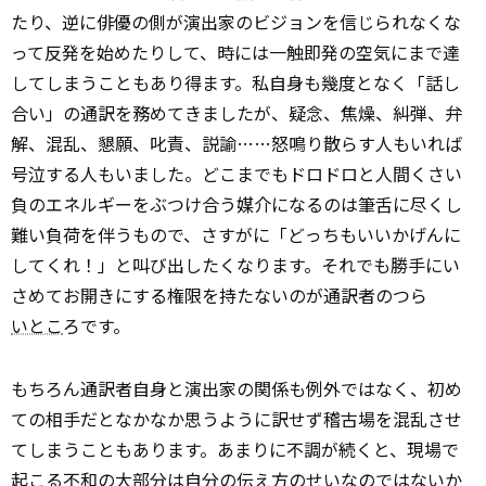
たり、逆に俳優の側が演出家のビジョンを信じられなくな
って反発を始めたりして、時には一触即発の空気にまで達
してしまうこともあり得ます。私自身も幾度となく「話し
合い」の通訳を務めてきましたが、疑念、焦燥、糾弾、弁
解、混乱、懇願、叱責、説諭……怒鳴り散らす人もいれば
号泣する人もいました。どこまでもドロドロと人間くさい
負のエネルギーをぶつけ合う媒介になるのは筆舌に尽くし
難い負荷を伴うもので、さすがに「どっちもいいかげんに
してくれ！」と叫び出したくなります。それでも勝手にい
さめてお開きにする権限を持たないのが通訳者のつら
いとこ
ろです。
もちろん通訳者自身と演出家の関係も例外ではなく、初め
ての相手だとなかなか思うように訳せず稽古場を混乱させ
てしまうこともあります。あまりに不調が続くと、現場で
起こる
不和の大部分は自分の伝え方のせいなのではないか