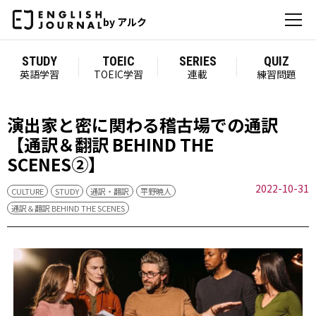
by アルク
STUDY
TOEIC
SERIES
QUIZ
英語学習
TOEIC学習
連載
練習問題
演出家と密に関わる稽古場での通訳
【通訳＆翻訳 BEHIND THE
SCENES②】
2022-10-31
CULTURE
STUDY
通訳・翻訳
平野暁人
通訳＆翻訳 BEHIND THE SCENES