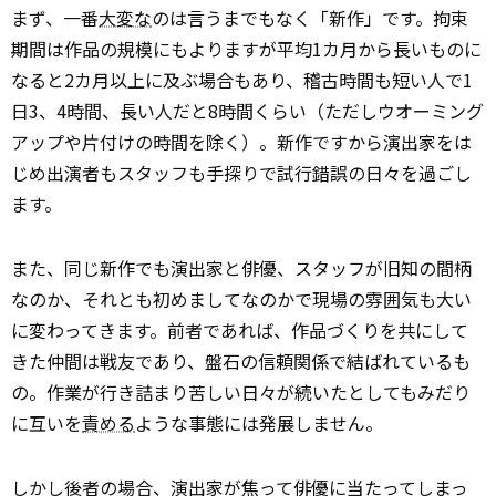
まず、一番
大変な
のは言うまでもなく「新作」です。拘束
期間は作品の規模にもよりますが平均1カ月から長いものに
なると2カ月以上に及ぶ場合もあり、稽古時間も短い人で1
日3、4時間、長い人だと8時間くらい（ただしウオーミング
アップや片付けの時間を除く）。新作ですから演出家をは
じめ出演者もスタッフも手探りで試行錯誤の日々を過ごし
ます。
また、同じ新作でも演出家と俳優、スタッフが旧知の間柄
なのか、それとも初めましてなのかで現場の雰囲気も大い
に変わってきます。前者であれば、作品づくりを共にして
きた仲間は戦友であり、盤石の信頼関係で結ばれているも
の。作業が行き詰まり苦しい日々が続いたとしてもみだり
に互いを
責める
ような事態には発展しません。
しかし後者の場合、演出家が焦って俳優に当たってしまっ