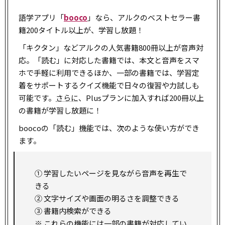
語学アプリ「
booco
」なら、アルクのベストセラー書
籍200タイトル以上が、学習し放題！
「キクタン」などアルクの人気書籍800冊以上が音声対
応。「読む」に対応した書籍では、本文と音声をスマ
ホで手軽に利用できるほか、一部の書籍では、学習定
着をサポートするクイズ機能で日々の復習や力試しも
可能です。
さらに
、Plusプランに加入すれば200冊以上
の書籍が学習し放題に！
boocoの「読む」
機能
では、次のような使い方ができ
ます。
① 学習したいページを見ながら音声を再生で
きる
② 文字サイズや画面の明るさを調整できる
③ 書籍内検索ができる
※ これらの機能には一部の書籍が対応してい