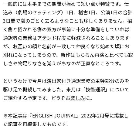
一般的には本番までの期間が極めて短い点が特徴です。仕
込み（劇場のセッティング）1日、稽古1日、公演1日の合計
3日間で嵐のごとく去るようなことも珍しくありません。招
く側と招かれる側の双方が事前に十分な準備をしていれば
通訳者の業務はアテンド程度に軽減されることもあります
が、
お互い
の顔と名前が一致して仲良くなり始めた頃にお
別れになってしまうので、新作はもちろん再演と比べても寂
しさや物足りなさを覚えがちなのが正直なところです。
というわけで今月は演出家付き通訳業務の主幹部分のみを
駆け足で概観してみました。来月は「技術通訳」について
ご紹介する予定です。どうぞお
楽しみ
に。
※本
記事
は『ENGLISH JOURNAL』2022年2月号に掲載し
た記事を再編集したものです。