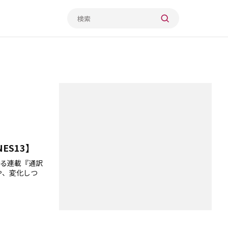
ES13】
る連載『通訳
力や、変化しつ