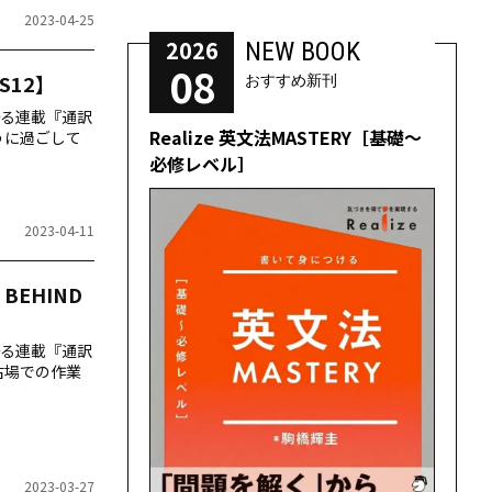
2023-04-25
2026
NEW BOOK
08
S12】
おすすめ新刊
る連載『通訳
Realize 英文法MASTERY［基礎～
ように過ごして
必修レベル］
2023-04-11
EHIND
る連載『通訳
稽古場での作業
2023-03-27