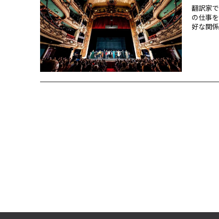
翻訳家で
の仕事を
好な関係