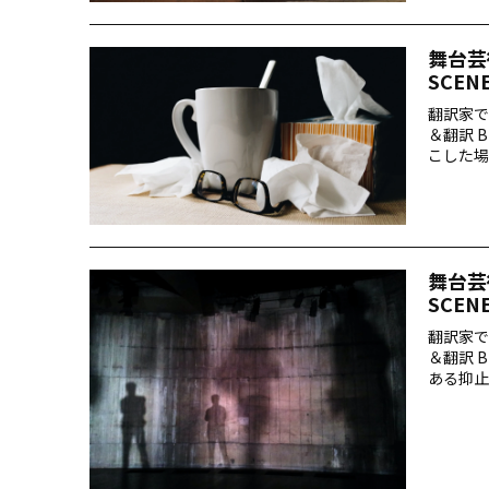
舞台芸
SCEN
翻訳家で
＆翻訳 
こした場
てお話し
舞台芸
SCEN
翻訳家で
＆翻訳 
ある抑止
友人知人
語ってい