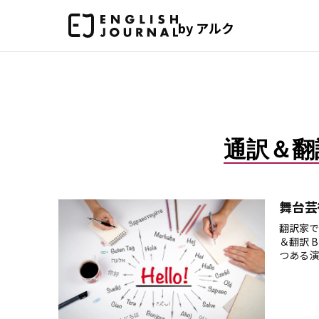
by アルク
通訳＆翻訳 B
舞台芸
翻訳家で
＆翻訳 
つある演