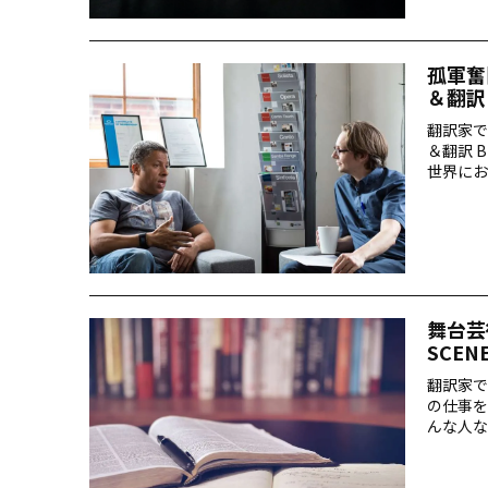
孤軍奮
＆翻訳 
翻訳家で
＆翻訳 
世界にお
きる「先
舞台芸
SCEN
翻訳家で
の仕事を
んな人な