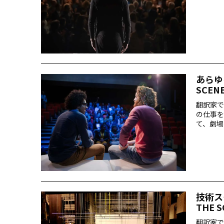
あらゆ
SCEN
翻訳家で
の仕事を
て、劇場
技術ス
THE 
翻訳家で